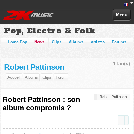
Menu
Pop, Electro & Folk
Home Pop
News
Clips
Albums
Artistes
Forums
1 fan(s)
Robert Pattinson
Accueil
Albums
Clips
Forum
Robert Pattinson
Robert Pattinson : son
album compromis ?