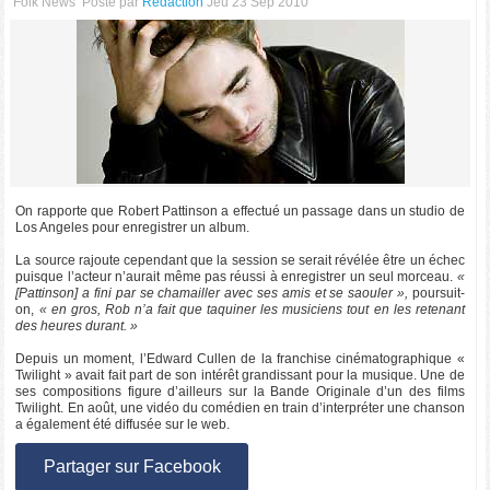
Folk News
Posté par
Rédaction
Jeu 23 Sep 2010
On rapporte que Robert Pattinson a effectué un passage dans un studio de
Los Angeles pour enregistrer un album.
La source rajoute cependant que la session se serait révélée être un échec
puisque l’acteur n’aurait même pas réussi à enregistrer un seul morceau.
«
[Pattinson] a fini par se chamailler avec ses amis et se saouler »,
poursuit-
on,
« en gros, Rob n’a fait que taquiner les musiciens tout en les retenant
des heures durant. »
Depuis un moment, l’Edward Cullen de la franchise cinématographique «
Twilight » avait fait part de son intérêt grandissant pour la musique. Une de
ses compositions figure d’ailleurs sur la Bande Originale d’un des films
Twilight. En août, une vidéo du comédien en train d’interpréter une chanson
a également été diffusée sur le web.
Partager sur Facebook