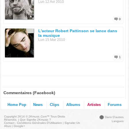
Lun 12 Avr 2010
0
L'acteur Robert Pattinson se lance dans
la musique
Lun 15 Mar 2010
1
Commentaires (Facebook)
Home Pop
News
Clips
Albums
Artistes
Forums
Copyright 2K14 © 2Kmusic.com™
Tous Droits
Dans D'autres
Réservés
. |
Que Signifie 2Kmusic ?
Langues
Contact - Conditions Générales D'Utilisation
|
Signaler Un
Abus
|
Google+