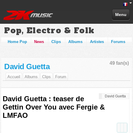
Menu
Pop, Electro & Folk
Home Pop
News
Clips
Albums
Artistes
Forums
49 fan(s)
David Guetta
Accueil
Albums
Clips
Forum
David Guetta
David Guetta : teaser de
Gettin Over You avec Fergie &
LMFAO