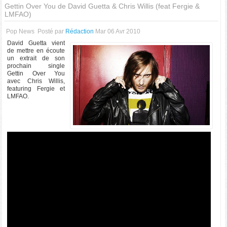
Gettin Over You de David Guetta & Chris Willis (feat Fergie &
LMFAO)
Pop News
Posté par
Rédaction
Mar 06 Avr 2010
David Guetta vient
de mettre en écoute
un extrait de son
prochain single
Gettin Over You
avec Chris Willis,
featuring Fergie et
LMFAO.