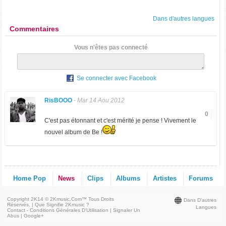
Dans d'autres langues
Commentaires
Vous n'êtes pas connecté
Se connecter avec Facebook
RisBOOO
-
Mar 14 Aou 2012
0
C'est pas étonnant et c'est mérité je pense ! Vivement le
nouvel album de Be !
Home Pop
News
Clips
Albums
Artistes
Forums
Copyright 2K14 © 2Kmusic.com™
Tous Droits
Dans D'autres
Réservés
. |
Que Signifie 2Kmusic ?
Langues
Contact - Conditions Générales D'Utilisation
|
Signaler Un
Abus
|
Google+