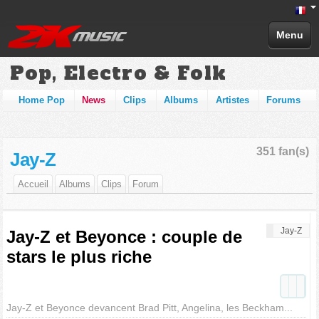
Menu
Pop, Electro & Folk
Home Pop
News
Clips
Albums
Artistes
Forums
351 fan(s)
Jay-Z
Accueil
Albums
Clips
Forum
Jay-Z
Jay-Z et Beyonce : couple de
stars le plus riche
Jay-Z et Beyonce devancent Brad Pitt, Angelina, les Beckham...