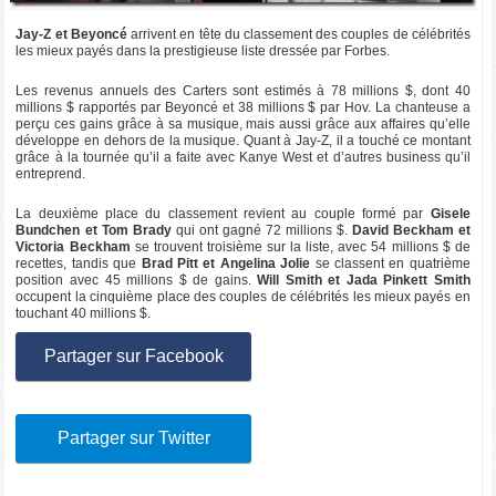
Jay-Z et Beyoncé
arrivent en tête du classement des couples de célébrités
les mieux payés dans la prestigieuse liste dressée par Forbes.
Les revenus annuels des Carters sont estimés à 78 millions $, dont 40
millions $ rapportés par Beyoncé et 38 millions $ par Hov. La chanteuse a
perçu ces gains grâce à sa musique, mais aussi grâce aux affaires qu’elle
développe en dehors de la musique. Quant à Jay-Z, il a touché ce montant
grâce à la tournée qu’il a faite avec Kanye West et d’autres business qu’il
entreprend.
La deuxième place du classement revient au couple formé par
Gisele
Bundchen et Tom Brady
qui ont gagné 72 millions $.
David Beckham et
Victoria Beckham
se trouvent troisième sur la liste, avec 54 millions $ de
recettes, tandis que
Brad Pitt et Angelina Jolie
se classent en quatrième
position avec 45 millions $ de gains.
Will Smith et Jada Pinkett Smith
occupent la cinquième place des couples de célébrités les mieux payés en
touchant 40 millions $.
Partager sur Facebook
Partager sur Twitter