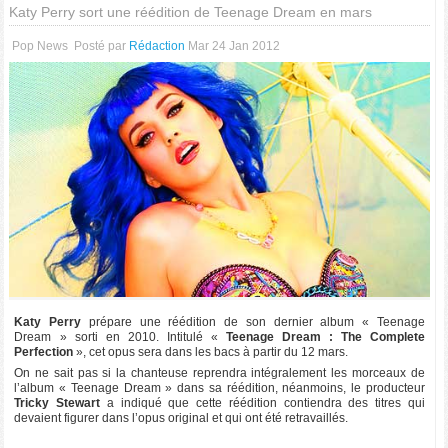
Katy Perry sort une réédition de Teenage Dream en mars
Pop News
Posté par
Rédaction
Mar 24 Jan 2012
Katy Perry
prépare une réédition de son dernier album « Teenage
Dream » sorti en 2010. Intitulé «
Teenage Dream : The Complete
Perfection
», cet opus sera dans les bacs à partir du 12 mars.
On ne sait pas si la chanteuse reprendra intégralement les morceaux de
l’album « Teenage Dream » dans sa réédition, néanmoins, le producteur
Tricky Stewart
a indiqué que cette réédition contiendra des titres qui
devaient figurer dans l’opus original et qui ont été retravaillés.