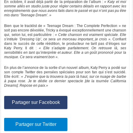
En octobre, il avait déjà parlé de la préparation de l’album :
« Katy et moi
somme allés en studio juste pour régler certains détails en rapport avec les
enregistrements que nous avons faits dans le passé et qui n’ont pas pu être
mis dans ‘Teenage Dream’. »
Bien que le tracklist de « Teenage Dream : The Complete Perfection » ne
soit pas encore dévoilée, Tricky a évoqué exceptionnellement une chanson
qui, selon lui, est particulière :
« Cette chanson est vraiment spéciale. Elle
s’intitule ‘Dressing Up’, ce sera un morceau important, je crois ».
Confiant
dans le succès de cette réédition, le producteur ne tarit pas d’éloges sur
Katy Perry. Il dit :
« Elle s’adapte parfaitement. On retrouve là, ses
sensibilités en tant qu’interprète et auteur. Elle a un goût prononcé pour la
musique. Ce sera vraiment bon ».
En plus de l’annonce de la sortie d’un nouvel album, Katy Perry a posté sur
son compte Twitter des pensées spéciales pour son fan qui s’est suicidé.
Elle écrit :
« J’espère que tu trouvera la paix là haut, sur ce nuage de barbe
à papa rose. Je te dédie ce dernier spectacle [de la tournée California
Dreams]. Repose en paix.»
Partager sur Facebook
Partager sur Twitter