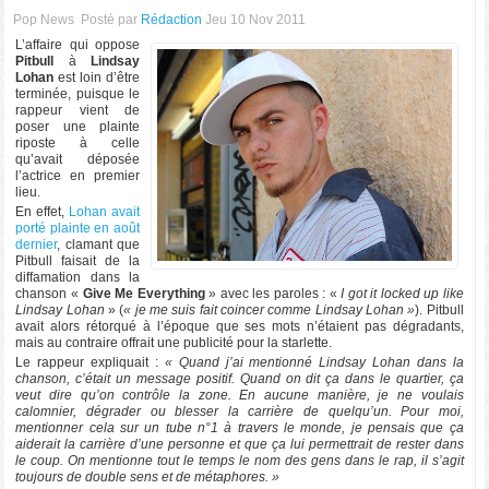
Pop News
Posté par
Rédaction
Jeu 10 Nov 2011
L’affaire qui oppose
Pitbull
à
Lindsay
Lohan
est loin d’être
terminée, puisque le
rappeur vient de
poser une plainte
riposte à celle
qu’avait déposée
l’actrice en premier
lieu.
En effet,
Lohan avait
porté plainte en août
dernier
, clamant que
Pitbull faisait de la
diffamation dans la
chanson «
Give Me Everything
» avec les paroles : «
I got it locked up like
Lindsay Lohan
» (
« je me suis fait coincer comme Lindsay Lohan »
). Pitbull
avait alors rétorqué à l’époque que ses mots n’étaient pas dégradants,
mais au contraire offrait une publicité pour la starlette.
Le rappeur expliquait :
« Quand j’ai mentionné Lindsay Lohan dans la
chanson, c’était un message positif. Quand on dit ça dans le quartier, ça
veut dire qu’on contrôle la zone. En aucune manière, je ne voulais
calomnier, dégrader ou blesser la carrière de quelqu’un. Pour moi,
mentionner cela sur un tube n°1 à travers le monde, je pensais que ça
aiderait la carrière d’une personne et que ça lui permettrait de rester dans
le coup. On mentionne tout le temps le nom des gens dans le rap, il s’agit
toujours de double sens et de métaphores. »