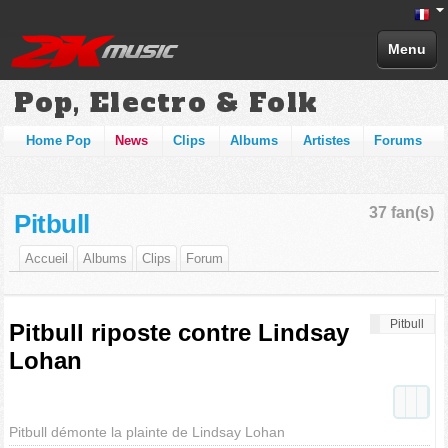
Menu
Pop, Electro & Folk
Home Pop
News
Clips
Albums
Artistes
Forums
37 fan(s)
Pitbull
Accueil
Albums
Clips
Forum
Pitbull
Pitbull riposte contre Lindsay
Lohan
Pitbull démonte la plainte de Lindsay Lohan