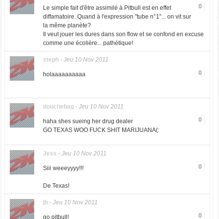
0
Le simple fait d'être assimilé à Pitbull est en effet
diffamatoire. Quand à l'expression "tube n°1"... on vit sur
la même planète?
Il veut jouer les dures dans son flow et se confond en excuse
comme une écolière... pathétique!
steph
-
Jeu 10 Nov 2011
0
holaaaaaaaaaa
douchebag
-
Jeu 10 Nov 2011
0
haha shes sueing her drug dealer
GO TEXAS WOO FUCK SHIT MARIJUANA(:
Jess
-
Jeu 10 Nov 2011
0
Siii weeeyyyy!!!
De Texas!
jb
-
Jeu 10 Nov 2011
0
go pitbull!