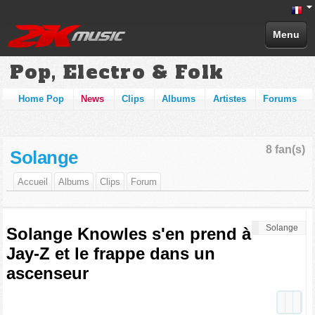
Menu
Pop, Electro & Folk
Home Pop
News
Clips
Albums
Artistes
Forums
8 fan(s)
Solange
Accueil
Albums
Clips
Forum
Solange
Solange Knowles s'en prend à
Jay-Z et le frappe dans un
ascenseur