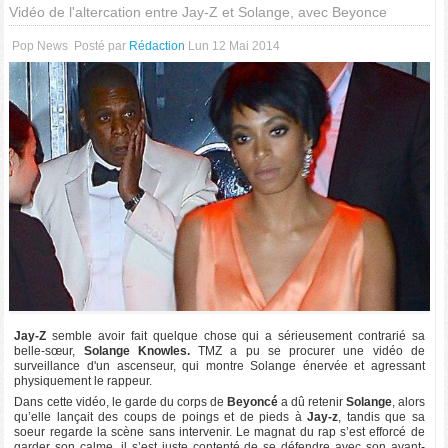
Vidéo de l'altercation entre Jay-Z et Solange, avec Beyonce
Pop News
Posté par
Rédaction
Lun 12 Mai 2014
Jay-Z
semble avoir fait quelque chose qui a sérieusement contrarié sa
belle-sœur,
Solange Knowles.
TMZ a pu se procurer une vidéo de
surveillance d'un ascenseur, qui montre Solange énervée et agressant
physiquement le rappeur.
Dans cette vidéo, le garde du corps de
Beyoncé
a dû retenir
Solange
, alors
qu’elle lançait des coups de poings et de pieds à
Jay-z
, tandis que sa
soeur regarde la scène sans intervenir. Le magnat du rap s’est efforcé de
garder son calme, il s’est juste contenté de se défendre avec son avant-