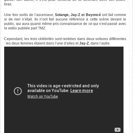
bras.
Une fois sortis de l’ascenseur,
Solange, Jay-Z et Beyoncé
ont fait comme
si de rien n’était. Ils n’ont fait aucune référence à cette scène devant le
public, qui aura quand même pris connaissance de ce qui s’est passé avec
la vidéo publiée part TMZ.
Cependant, les trois célébrités sont rentrées dans deux voitures différentes
: les deux femmes étaient dans l’une d’elles et
Jay-Z
, dans l’autre.