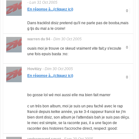
-
Lun 31 Oct 2005
En réponse à...(cliquez ici)
0
Dans tracklist disiz pretend qu'il ne parle pas de booba,mais
g tjs du mal a le croire!
warren du 94
-
Dim 30 Oct 2005
0
ouais moi je trouve ce skeud vraiment vite fait,y s'ecoute
une fois epuis basta :no:
Hovitizy
-
Dim 30 Oct 2005
En réponse à...(cliquez ici)
0
bo gosse lol wé moi aussi elle ma bien fait marrer
c un trés bon album, moi je suis un peu faché avec le rap
francé depuis kelke année, ya ke 3-4 rappeur francé ke j'm
bien dont disiz, son album je l'attendais bah je suis pas déçu.
le mec est simple, se la raconte pas, il a une façon de
raconter des histoires t'accroche direct, respect :good: