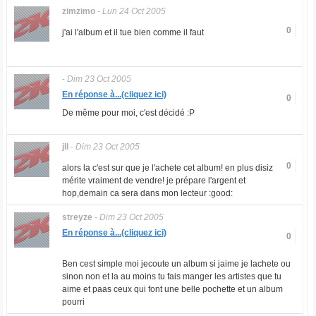
zimzimo
-
Lun 24 Oct 2005
0
j'ai l'album et il tue bien comme il faut
-
Dim 23 Oct 2005
En réponse à...(cliquez ici)
0
De même pour moi, c'est décidé :P
jll
-
Dim 23 Oct 2005
0
alors la c'est sur que je l'achete cet album! en plus disiz
mérite vraiment de vendre! je prépare l'argent et
hop,demain ca sera dans mon lecteur :good:
streyze
-
Dim 23 Oct 2005
En réponse à...(cliquez ici)
0
Ben cest simple moi jecoute un album si jaime je lachete ou
sinon non et la au moins tu fais manger les artistes que tu
aime et paas ceux qui font une belle pochette et un album
pourri