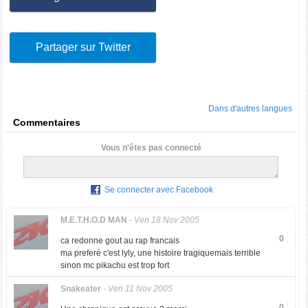
Partager sur Twitter
Dans d'autres langues
Commentaires
Vous n'êtes pas connecté
Se connecter avec Facebook
M.E.T.H.O.D MAN
-
Ven 18 Nov 2005
0
ca redonne gout au rap francais
ma preferé c'est lyly, une histoire tragiquemais terrible
sinon mc pikachu est trop fort
Snakeater
-
Ven 11 Nov 2005
0