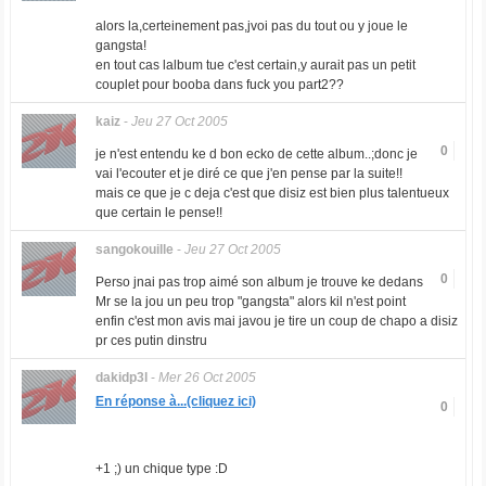
alors la,certeinement pas,jvoi pas du tout ou y joue le
gangsta!
en tout cas lalbum tue c'est certain,y aurait pas un petit
couplet pour booba dans fuck you part2??
kaiz
-
Jeu 27 Oct 2005
0
je n'est entendu ke d bon ecko de cette album..;donc je
vai l'ecouter et je diré ce que j'en pense par la suite!!
mais ce que je c deja c'est que disiz est bien plus talentueux
que certain le pense!!
sangokouille
-
Jeu 27 Oct 2005
0
Perso jnai pas trop aimé son album je trouve ke dedans
Mr se la jou un peu trop "gangsta" alors kil n'est point
enfin c'est mon avis mai javou je tire un coup de chapo a disiz
pr ces putin dinstru
dakidp3l
-
Mer 26 Oct 2005
En réponse à...(cliquez ici)
0
+1 ;) un chique type :D