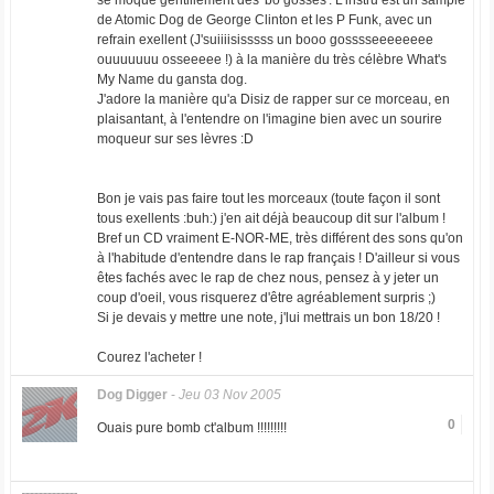
se moque gentillement des 'bo gosses'. L'instru est un sample
de Atomic Dog de George Clinton et les P Funk, avec un
refrain exellent (J'suiiiisisssss un booo gosssseeeeeeee
ouuuuuuu osseeeee !) à la manière du très célèbre What's
My Name du gansta dog.
J'adore la manière qu'a Disiz de rapper sur ce morceau, en
plaisantant, à l'entendre on l'imagine bien avec un sourire
moqueur sur ses lèvres :D
Bon je vais pas faire tout les morceaux (toute façon il sont
tous exellents :buh:) j'en ait déjà beaucoup dit sur l'album !
Bref un CD vraiment E-NOR-ME, très différent des sons qu'on
à l'habitude d'entendre dans le rap français ! D'ailleur si vous
êtes fachés avec le rap de chez nous, pensez à y jeter un
coup d'oeil, vous risquerez d'être agréablement surpris ;)
Si je devais y mettre une note, j'lui mettrais un bon 18/20 !
Courez l'acheter !
Dog Digger
-
Jeu 03 Nov 2005
0
Ouais pure bomb ct'album !!!!!!!!!