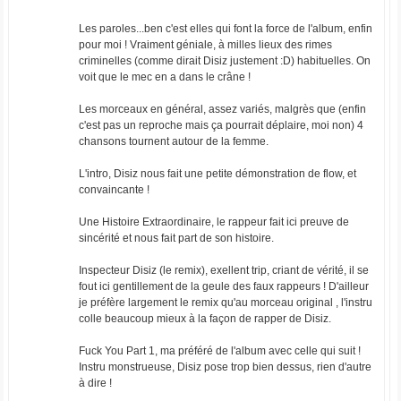
Les paroles...ben c'est elles qui font la force de l'album, enfin
pour moi ! Vraiment géniale, à milles lieux des rimes
criminelles (comme dirait Disiz justement :D) habituelles. On
voit que le mec en a dans le crâne !
Les morceaux en général, assez variés, malgrès que (enfin
c'est pas un reproche mais ça pourrait déplaire, moi non) 4
chansons tournent autour de la femme.
L'intro, Disiz nous fait une petite démonstration de flow, et
convaincante !
Une Histoire Extraordinaire, le rappeur fait ici preuve de
sincérité et nous fait part de son histoire.
Inspecteur Disiz (le remix), exellent trip, criant de vérité, il se
fout ici gentillement de la geule des faux rappeurs ! D'ailleur
je préfère largement le remix qu'au morceau original , l'instru
colle beaucoup mieux à la façon de rapper de Disiz.
Fuck You Part 1, ma préféré de l'album avec celle qui suit !
Instru monstrueuse, Disiz pose trop bien dessus, rien d'autre
à dire !