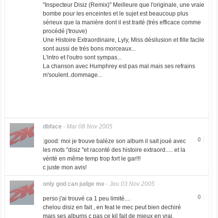
"Inspecteur Disiz (Remix)" Meilleure que l'originale, une vraie
bombe pour les enceintes et le sujet est beaucoup plus
sérieux que la manière dont il est traité (trés efficace comme
procédé j'trouve)
Une Histoire Extraordinaire, Lyly, Miss désilusion et fille facile
sont aussi de trés bons morceaux...
L'intro et l'outro sont sympas...
La chanson avec Humphrey est pas mal mais ses refrains
m'soulent..dommage...
dbface
-
Mar 08 Nov 2005
0
:good: moi je trouve baléze son album il sait joué avec
les mots "disiz "et raconté des histoire extraord..... et la
vérité en même temp trop fort le gar!!!
c juste mon avis!
only god can judge me
-
Jeu 03 Nov 2005
0
perso j'ai trouvé ca 1 peu limité....
chelou disiz en fait , en feat le mec peut bien dechiré
mais ses albums c pas ce kil fait de mieux en vrai.