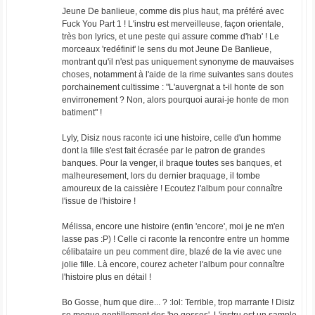
Jeune De banlieue, comme dis plus haut, ma préféré avec
Fuck You Part 1 ! L'instru est merveilleuse, façon orientale,
très bon lyrics, et une peste qui assure comme d'hab' ! Le
morceaux 'redéfinit' le sens du mot Jeune De Banlieue,
montrant qu'il n'est pas uniquement synonyme de mauvaises
choses, notamment à l'aide de la rime suivantes sans doutes
porchainement cultissime : "L'auvergnat a t-il honte de son
envirronement ? Non, alors pourquoi aurai-je honte de mon
batiment" !
Lyly, Disiz nous raconte ici une histoire, celle d'un homme
dont la fille s'est fait écrasée par le patron de grandes
banques. Pour la venger, il braque toutes ses banques, et
malheuresement, lors du dernier braquage, il tombe
amoureux de la caissière ! Ecoutez l'album pour connaître
l'issue de l'histoire !
Mélissa, encore une histoire (enfin 'encore', moi je ne m'en
lasse pas :P) ! Celle ci raconte la rencontre entre un homme
célibataire un peu comment dire, blazé de la vie avec une
jolie fille. Là encore, courez acheter l'album pour connaître
l'histoire plus en détail !
Bo Gosse, hum que dire... ? :lol: Terrible, trop marrante ! Disiz