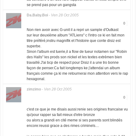
se prend pas pour un gangsta
Da.Baby.Boi
-
Ven 28 Oct 2005
0
Non rien avoir avec G-unit il a repri un sample d'Outkast
sur leur deuxième album "ATLiens" c l'intro ce ki en fait mon
titre préféré,instru magnifik et l'histoire que conte disiz est
superbe.
Sinon l'album est tuerie,il a flow de tueur notamen sur "Robin
des Halls" les prods son nickel et les textes extrémen bien
travaillé.J'ai bcp de respect pour Disiz il a une tro bonne
façon de penser.Ca fait longtemps ke j'attendai un album
français comme ça ki me retournerai mon attention vers le rap
hexagonal.
zimzimo
-
Ven 28 Oct 2005
0
c'est ce que je me disais aussi:renie ses origines francaise vu
qu'pour rapper sa fait mieux d'etre bronze
ou alors:a grandi en cité meme si ses parents sont blindés
encore:reussi grace a des rimes criminels....