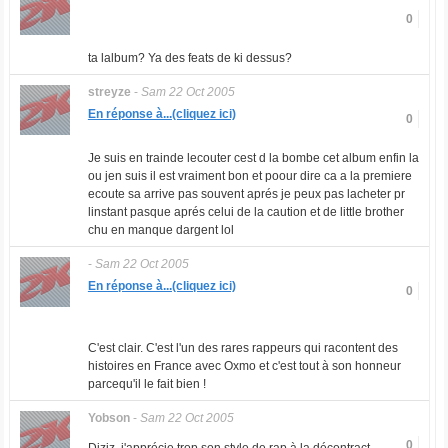
0
ta lalbum? Ya des feats de ki dessus?
streyze
-
Sam 22 Oct 2005
En réponse à...(cliquez ici)
0
Je suis en trainde lecouter cest d la bombe cet album enfin la
ou jen suis il est vraiment bon et poour dire ca a la premiere
ecoute sa arrive pas souvent aprés je peux pas lacheter pr
linstant pasque aprés celui de la caution et de little brother
chu en manque dargent lol
-
Sam 22 Oct 2005
En réponse à...(cliquez ici)
0
C'est clair. C'est l'un des rares rappeurs qui racontent des
histoires en France avec Oxmo et c'est tout à son honneur
parcequ'il le fait bien !
Yobson
-
Sam 22 Oct 2005
0