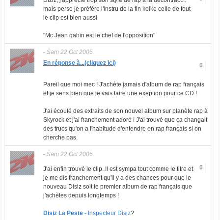
Diziz, j'apprécie trop son style de rap à la décontract...
mais perso je préfère l'instru de la fin koike celle de tout
le clip est bien aussi
"Mc Jean gabin est le chef de l'opposition"
-
Sam 22 Oct 2005
En réponse à...(cliquez ici)
0
Pareil que moi mec ! J'achète jamais d'album de rap français
et je sens bien que je vais faire une exeption pour ce CD !
J'ai écouté des extraits de son nouvel album sur planète rap à
Skyrock et j'ai franchement adoré ! J'ai trouvé que ça changait
des trucs qu'on a l'habitude d'entendre en rap français si on
cherche pas.
-
Sam 22 Oct 2005
0
J'ai enfin trouvé le clip. Il est sympa tout comme le titre et
je me dis franchement qu'il y a des chances pour que le
nouveau Disiz soit le premier album de rap français que
j'achètes depuis longtemps !
Disiz La Peste
- Inspecteur Disiz
?