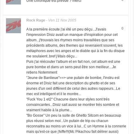
Une chronique est prevue ? merci
Rock Rage
-
Ven 11 Nov 2005
0
A la première écoute j'ai été un peu déçu...J'avais
l'impression Disiz avait un manque d'inspiration pour cet
album...j'trouvais les rhymes moins travaillées que ses
précédents albums, des themes qui revenaient souvent, les
métaphores avec les anges et le diable qui à la fin du disque
me soulaient..bref j'étais déçu...
Puis j'ai réécouter l'album et en fait non, cet album est une
pure bombe et dans un sens peut être son meilleur....Je
retiens Notemment
"Jeune de Banlieue"==> une putain de bombe, l'instru est
énorme et Disiz fait une description du ghetto et de ses
jeunes d'un oeil différent de celui des autres rappeurs...Le
mec est intelligent et il le montre...
"Fuck You 1 et2" Chacune dans leur styles sont trés
convaincantes...Disiz sait aussi se montrer trés sombre et
vraiment habile à la plume...
"Bo Gosse" Un peu la suite de Ghetto Sitcom en beaucoup
plus réussi selon moi...Un putain de trip ou chacun
reconnaitra au moins un vice à lui...C un Hymne à la connerie
mais qu'est-ce que j'kiffe!!!(Mc Pikachou fait délirer aussi)