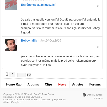
En réponse à...(cliquez ici)
0
Je sais pas quelle version j'ai écouté parceque j'ai entendu le
titre à la radio l'autre jour quand j'étais en voiture.
Si tu pouvais faire tourner les deux sons ça serait cool Bobby
! :good:
Bobby_Milk
-
Ven 14 Oct 2005
0
jsais pas si t'as écouté la nouvelle version de la chanson, les
paroles sont les même mais la prod colle nettement mieux
avec les lyrics et le flow.
1
2
Home Rap
Albums
Clips
News
Artistes
Forums
Copyright 2K14 © 2Kmusic.com™
Tous Droits
Dans D'autres
Réservés
. |
Que Signifie 2Kmusic ?
Langues
Contact - Conditions Générales D'Utilisation
|
Signaler Un
Abus
|
Google+