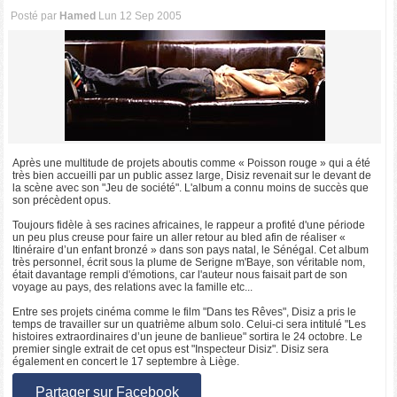
Posté par
Hamed
Lun 12 Sep 2005
Après une multitude de projets aboutis comme « Poisson rouge » qui a été
très bien accueilli par un public assez large, Disiz revenait sur le devant de
la scène avec son "Jeu de société". L'album a connu moins de succès que
son précèdent opus.
Toujours fidèle à ses racines africaines, le rappeur a profité d'une période
un peu plus creuse pour faire un aller retour au bled afin de réaliser «
Itinéraire d’un enfant bronzé » dans son pays natal, le Sénégal. Cet album
très personnel, écrit sous la plume de Serigne m'Baye, son véritable nom,
était davantage rempli d'émotions, car l'auteur nous faisait part de son
voyage au pays, des relations avec la famille etc...
Entre ses projets cinéma comme le film "Dans tes Rêves", Disiz a pris le
temps de travailler sur un quatrième album solo. Celui-ci sera intitulé "Les
histoires extraordinaires d’un jeune de banlieue" sortira le 24 octobre. Le
premier single extrait de cet opus est "Inspecteur Disiz". Disiz sera
également en concert le 17 septembre à Liège.
Partager sur Facebook