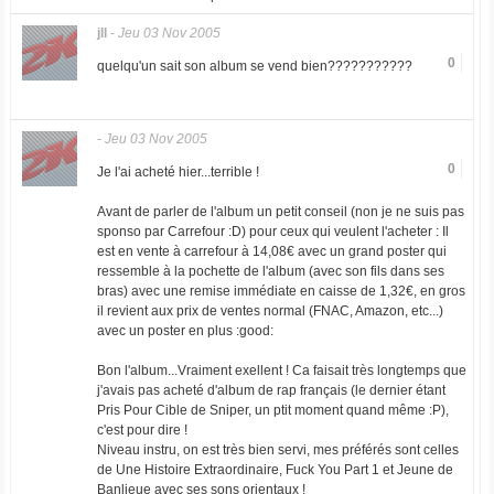
jll
-
Jeu 03 Nov 2005
0
quelqu'un sait son album se vend bien???????????
-
Jeu 03 Nov 2005
0
Je l'ai acheté hier...terrible !
Avant de parler de l'album un petit conseil (non je ne suis pas
sponso par Carrefour :D) pour ceux qui veulent l'acheter : Il
est en vente à carrefour à 14,08€ avec un grand poster qui
ressemble à la pochette de l'album (avec son fils dans ses
bras) avec une remise immédiate en caisse de 1,32€, en gros
il revient aux prix de ventes normal (FNAC, Amazon, etc...)
avec un poster en plus :good:
Bon l'album...Vraiment exellent ! Ca faisait très longtemps que
j'avais pas acheté d'album de rap français (le dernier étant
Pris Pour Cible de Sniper, un ptit moment quand même :P),
c'est pour dire !
Niveau instru, on est très bien servi, mes préférés sont celles
de Une Histoire Extraordinaire, Fuck You Part 1 et Jeune de
Banlieue avec ses sons orientaux !