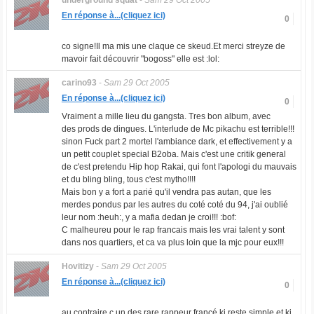
underground squat
-
Sam 29 Oct 2005
En réponse à...(cliquez ici)
0
co signe!Il ma mis une claque ce skeud.Et merci streyze de
mavoir fait découvrir "bogoss" elle est :lol:
carino93
-
Sam 29 Oct 2005
En réponse à...(cliquez ici)
0
Vraiment a mille lieu du gangsta. Tres bon album, avec
des prods de dingues. L'interlude de Mc pikachu est terrible!!!
sinon Fuck part 2 mortel l'ambiance dark, et effectivement y a
un petit couplet special B2oba. Mais c'est une critik general
de c'est pretendu Hip hop Rakai, qui font l'apologi du mauvais
et du bling bling, tous c'est mytho!!!!
Mais bon y a fort a parié qu'il vendra pas autan, que les
merdes pondus par les autres du coté coté du 94, j'ai oublié
leur nom :heuh:, y a mafia dedan je croi!!! :bof:
C malheureu pour le rap francais mais les vrai talent y sont
dans nos quartiers, et ca va plus loin que la mjc pour eux!!!
Hovitizy
-
Sam 29 Oct 2005
En réponse à...(cliquez ici)
0
au contraire c un des rare rappeur francé ki reste simple et ki