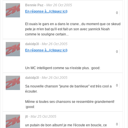
Bennie Paz
-
Mer 26 Oct 2005
En réponse à...(cliquez ici)
0
Et ouais le gars en a dans le crane...du moment que ce skeud
pete je m'en bat qu'il est fait un son avec yannick Noah
comme le souligne certain...
dakidp3l
-
Mer 26 Oct 2005
En réponse à...(cliquez ici)
0
Un MC intelligent comme sa n'existe plus. :good:
dakidp3l
-
Mer 26 Oct 2005
0
Sa nouvelle chanson "jeune de banlieue" est très cool a
écouter.
Même si toutes ses chansons se ressemblre grandement!
:good:
jll
-
Mar 25 Oct 2005
0
un putain de bon album! je me l'écoute en boucle, ce