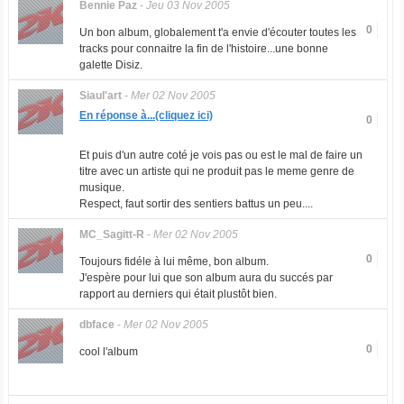
Bennie Paz
-
Jeu 03 Nov 2005
0
Un bon album, globalement t'a envie d'écouter toutes les
tracks pour connaitre la fin de l'histoire...une bonne
galette Disiz.
Siaul'art
-
Mer 02 Nov 2005
En réponse à...(cliquez ici)
0
Et puis d'un autre coté je vois pas ou est le mal de faire un
titre avec un artiste qui ne produit pas le meme genre de
musique.
Respect, faut sortir des sentiers battus un peu....
MC_Sagitt-R
-
Mer 02 Nov 2005
0
Toujours fidéle à lui même, bon album.
J'espère pour lui que son album aura du succés par
rapport au derniers qui était plustôt bien.
dbface
-
Mer 02 Nov 2005
0
cool l'album