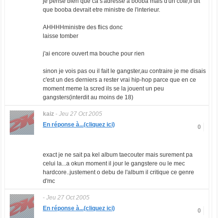
je pense bien que ca s'adresse a booba mais d'un cote,il dit
que booba devrait etre ministre de l'interieur.
AHHHHministre des flics donc
laisse tomber
j'ai encore ouvert ma bouche pour rien
sinon je vois pas ou il fait le gangster,au contraire je me disais
c'est un des derniers a rester vrai hip-hop parce que en ce
moment meme la scred ils se la jouent un peu
gangsters(interdit au moins de 18)
kaiz
-
Jeu 27 Oct 2005
En réponse à...(cliquez ici)
0
exact je ne sait pa kel album taecouter mais surement pa
celui la...a okun moment il jour le gangstere ou le mec
hardcore..justement o debu de l'album il critique ce genre
d'mc
-
Jeu 27 Oct 2005
En réponse à...(cliquez ici)
0