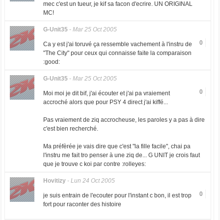
mec c'est un tueur, je kif sa facon d'ecrire. UN ORIGINAL
MC!
G-Unit35
-
Mar 25 Oct 2005
0
Ca y est j'ai toruvé ça ressemble vachement à l'instru de
"The City" pour ceux qui connaisse faite la comparaison
:good:
G-Unit35
-
Mar 25 Oct 2005
0
Moi moi je dit bif, j'ai écouter et j'ai pa vraiement
accroché alors que pour PSY 4 direct j'ai kiffé...
Pas vraiement de ziq accrocheuse, les paroles y a pas à dire
c'est bien recherché.
Ma préfèrée je vais dire que c'est "la fille facile", chai pa
l'instru me fait tro penser à une ziq de... G UNIT je crois faut
que je trouve c koi par contre :rolleyes:
Hovitizy
-
Lun 24 Oct 2005
0
je suis entrain de l'ecouter pour l'instant c bon, il est trop
fort pour raconter des histoire