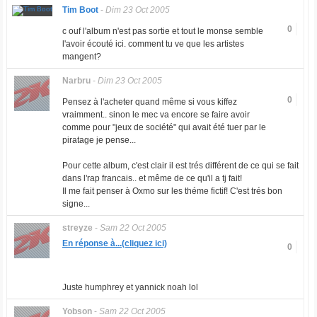
Tim Boot
-
Dim 23 Oct 2005
0
c ouf l'album n'est pas sortie et tout le monse semble
l'avoir écouté ici. comment tu ve que les artistes
mangent?
Narbru
-
Dim 23 Oct 2005
0
Pensez à l'acheter quand même si vous kiffez
vraimment.. sinon le mec va encore se faire avoir
comme pour "jeux de société" qui avait été tuer par le
piratage je pense...
Pour cette album, c'est clair il est trés différent de ce qui se fait
dans l'rap francais.. et même de ce qu'il a tj fait!
Il me fait penser à Oxmo sur les théme fictif! C'est trés bon
signe...
streyze
-
Sam 22 Oct 2005
En réponse à...(cliquez ici)
0
Juste humphrey et yannick noah lol
Yobson
-
Sam 22 Oct 2005