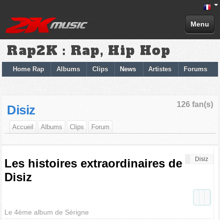
Menu
Rap2K : Rap, Hip Hop
Home Rap
Albums
Clips
News
Artistes
Forums
126 fan(s)
Disiz
Accueil
Albums
Clips
Forum
Disiz
Les histoires extraordinaires de
Disiz
Le 4ème album de Sérigne