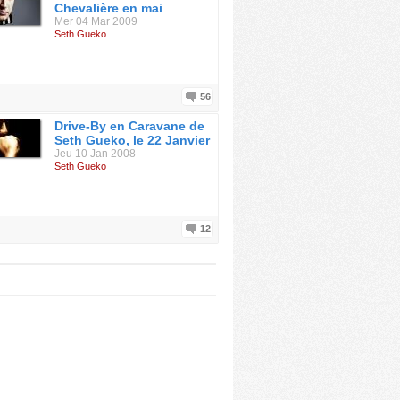
Chevalière en mai
Mer 04 Mar 2009
Seth Gueko
56
Drive-By en Caravane de
Seth Gueko, le 22 Janvier
Jeu 10 Jan 2008
Seth Gueko
12