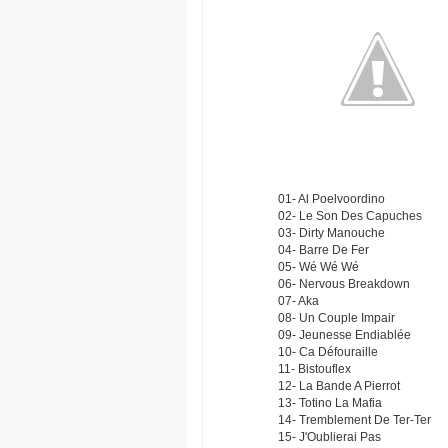
01- Al Poelvoordino
02- Le Son Des Capuches
03- Dirty Manouche
04- Barre De Fer
05- Wé Wé Wé
06- Nervous Breakdown
07- Aka
08- Un Couple Impair
09- Jeunesse Endiablée
10- Ca Défouraille
11- Bistouflex
12- La Bande A Pierrot
13- Totino La Mafia
14- Tremblement De Ter-Ter
15- J'Oublierai Pas