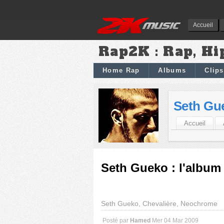
Accueil
Rap2K : Rap, Hi
Home Rap
Albums
Clips
Seth Gu
Accueil
Seth Gueko : l'album
Seth Gueko, Chevalière, Neochrome
Posté par
Hamed
Mer 04 Mar 2009