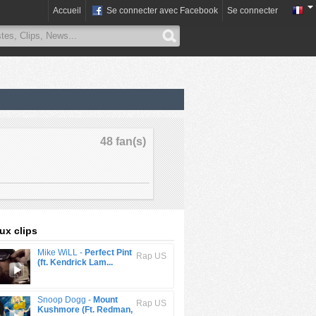
Accueil
Se connecter avec Facebook
Se connecter
48 fan(s)
x clips
Mike WiLL -
Perfect Pint
Rap US
(ft. Kendrick Lam...
Snoop Dogg -
Mount
Rap US
Kushmore (Ft. Redman,