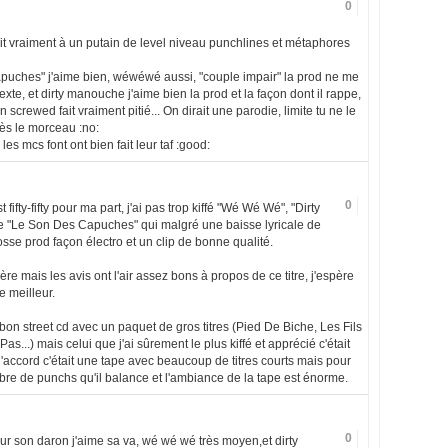
0
tait vraiment à un putain de level niveau punchlines et métaphores
capuches" j'aime bien, wéwéwé aussi, "couple impair" la prod ne me
texte, et dirty manouche j'aime bien la prod et la façon dont il rappe,
 screwed fait vraiment pitié... On dirait une parodie, limite tu ne le
ès le morceau :no:
les mcs font ont bien fait leur taf :good:
0
fifty-fifty pour ma part, j'ai pas trop kiffé "Wé Wé Wé", "Dirty
e "Le Son Des Capuches" qui malgré une baisse lyricale de
se prod façon électro et un clip de bonne qualité.
père mais les avis ont l'air assez bons à propos de ce titre, j'espère
 meilleur.
 bon street cd avec un paquet de gros titres (Pied De Biche, Les Fils
..) mais celui que j'ai sûrement le plus kiffé et apprécié c'était
'accord c'était une tape avec beaucoup de titres courts mais pour
ombre de punchs qu'il balance et l'ambiance de la tape est énorme.
0
ur son daron j'aime sa va, wé wé wé très moyen,et dirty