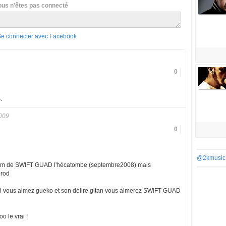
ous n'êtes pas connecté
Se connecter avec Facebook
0
.
009
0
@2kmusic
album de SWIFT GUAD l'hécatombe (septembre2008) mais
prod
i vous aimez gueko et son délire gitan vous aimerez SWIFT GUAD
 le vrai !