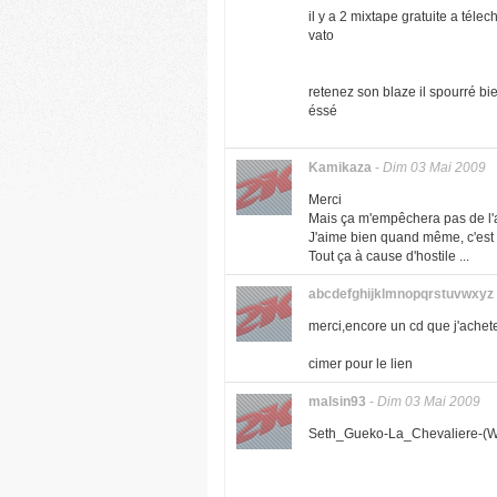
il y a 2 mixtape gratuite a tél
vato
retenez son blaze il spourré bi
éssé
Kamikaza
-
Dim 03 Mai 2009
Merci
Mais ça m'empêchera pas de l'
J'aime bien quand même, c'est p
Tout ça à cause d'hostile ...
abcdefghijklmnopqrstuvwxyz
merci,encore un cd que j'achet
cimer pour le lien
malsin93
-
Dim 03 Mai 2009
Seth_Gueko-La_Chevaliere-(