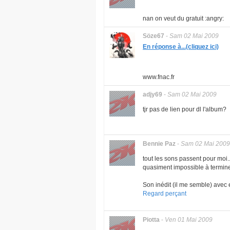
nan on veut du gratuit :angry:
Söze67
-
Sam 02 Mai 2009
En réponse à...(cliquez ici)
www.fnac.fr
adjy69
-
Sam 02 Mai 2009
tjr pas de lien pour dl l'album?
Bennie Paz
-
Sam 02 Mai 2009
tout les sons passent pour moi.
quasiment impossible à termine
Son inédit (il me semble) avec e
Regard perçant
Piotta
-
Ven 01 Mai 2009