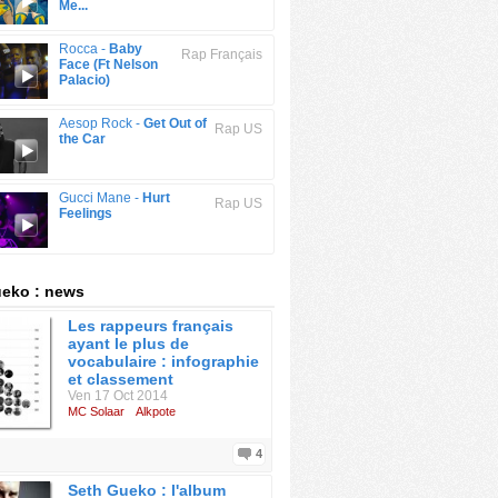
Me...
Rocca -
Baby
Rap Français
Face (Ft Nelson
Palacio)
Aesop Rock -
Get Out of
Rap US
the Car
Gucci Mane -
Hurt
Rap US
Feelings
ueko : news
Les rappeurs français
ayant le plus de
vocabulaire : infographie
et classement
Ven 17 Oct 2014
MC Solaar
Alkpote
4
Seth Gueko : l'album