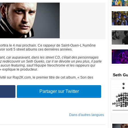
sortira le 4 mai prochain. Ce rappeur de Saint-Ouen-L'Aumône
oir sorti 5 street albums ces dernières années.
utant, car auparavant, dans les street CD, c'était des personnages
z redécouvrir un Seth Gueko, car il se dévoile un peu plus, il parle
a aucun featuring, sauf l'équipe Neochrome et les rappeurs qui
»
explique le producteur.
Seth G
vité sur Rap2K.com, le premier titre de cet album, « Son des
Partager sur Twitter
Dans d'autres langues