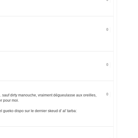
0
0
0
.. sauf dirty manouche, vraiment dégueulasse aux oreilles,
r pour moi.
l gueko dispo sur le dernier skeud d' al' tarba: