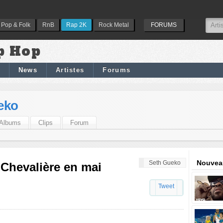
Pop & Folk
RnB
Rap 2K
Rock Metal
FORUMS
p Hop
News
Artistes
Forums
eko
Albums
Clips
Forum
Nouveau
Seth Gueko
 Chevalière en mai
Tweet