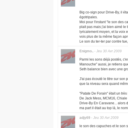
Big co-sign pour Drive-By, il é
égotripales.
Moi pour l'instant "le son des 
plait pas mais j'ai bien aimé le 
lyricalement moyen, et la voix en
vois plus de la même façon apr
Le son du ter-ter par contre tue, 
Enigmo..
-
Jeu 30 Avr 2009
Parmi les sons déjà postés, c'est 
Manouche" aussi, je retiens qu
Seth balance bien avec une gros
J'ai pas écouté le titre sur son 
que la niveau sera quand même
"Patate De Forain" était un très
De Jack Mess, MCM16, Chiale Pas.
Drive-By En Caravane... alors d
ma part il était au top là, le n
adjy69
-
Jeu 30 Avr 2009
le son des capuches et le son s