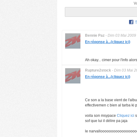
V
Bennie Paz
-
Dim 03 Mai 2009
En réponse à...(cliquez ici)
Ah okay... cimer pour l'info alors
Rupture2stock
-
Dim 03 Mai 2
En réponse à...(cliquez ici)
Ce son a la base vient de l'
effectivemen c bien al tarba ki 
voila son msypace
Cliquez ici
s
sof que lui il délire pa jaja
le narvallooooooooooooooooooo