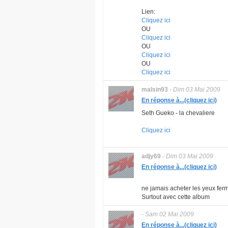
Lien:
Cliquez ici
OU
Cliquez ici
OU
Cliquez ici
OU
Cliquez ici
malsin93
-
Dim 03 Mai 2009
En réponse à...(cliquez ici)
Seth Gueko - la chevaliere
Cliquez ici
adjy69
-
Dim 03 Mai 2009
En réponse à...(cliquez ici)
ne jamais acheter les yeux ferm
Surtout avec cette album
-
Sam 02 Mai 2009
En réponse à...(cliquez ici)