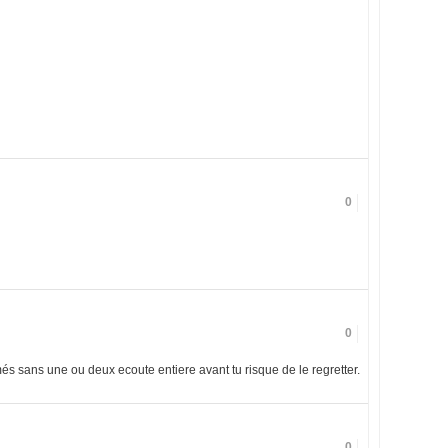
0
0
és sans une ou deux ecoute entiere avant tu risque de le regretter.
0