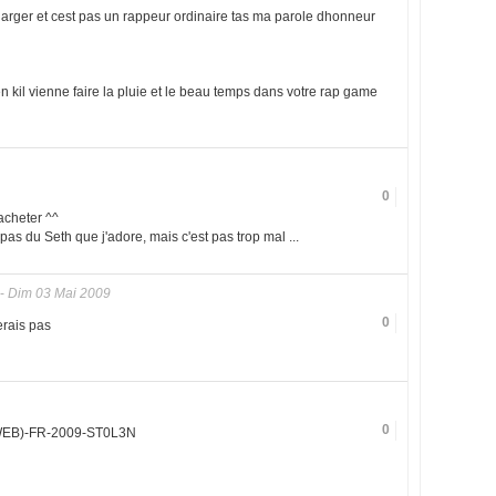
echarger et cest pas un rappeur ordinaire tas ma parole dhonneur
en kil vienne faire la pluie et le beau temps dans votre rap game
0
acheter ^^
as du Seth que j'adore, mais c'est pas trop mal ...
-
Dim 03 Mai 2009
0
erais pas
0
WEB)-FR-2009-ST0L3N