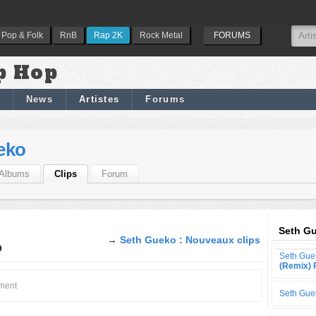
Pop & Folk
RnB
Rap 2K
Rock Metal
FORUMS
p Hop
News
Artistes
Forums
eko
Albums
Clips
Forum
Seth Gu
→
Seth Gueko : Nouveaux clips
o
Seth Gue
(Remix) F
oment
Seth Gue