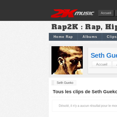
Accueil
Rap2K : Rap, Hi
Home Rap
Albums
Clips
Seth Gu
Accueil
Seth Gueko
Tous les clips de Seth Guek
Désolé, il n'y a aucun résultat pour le m