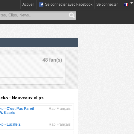
Accueil
Se connecter avec Facebook
Se connecter
48 fan(s)
eko : Nouveaux clips
ko -
C'est Pas Pareil
Rap Français
t. Kaaris
ko -
Lucille 2
Rap Français