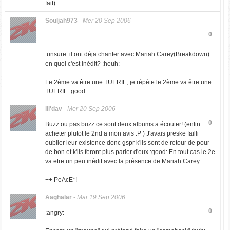
fait)
Souljah973
-
Mer 20 Sep 2006
0
:unsure: il ont déja chanter avec Mariah Carey(Breakdown)
en quoi c'est inédit? :heuh:
Le 2ème va être une TUERIE, je répète le 2ème va être une
TUERIE :good:
lil'dav
-
Mer 20 Sep 2006
0
Buzz ou pas buzz ce sont deux albums a écouter! (enfin
acheter plutot le 2nd a mon avis :P ) J'avais preske failli
oublier leur existence donc gspr k'ils sont de retour de pour
de bon et k'ils feront plus parler d'eux :good: En tout cas le 2e
va etre un peu inédit avec la présence de Mariah Carey
++ PeAcE*!
Aaghalar
-
Mar 19 Sep 2006
0
:angry: