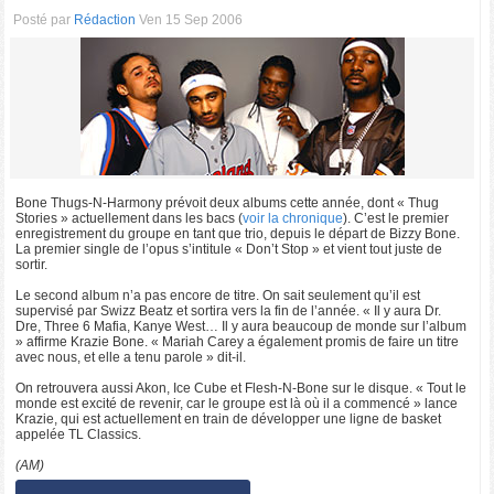
Posté par
Rédaction
Ven 15 Sep 2006
Bone Thugs-N-Harmony prévoit deux albums cette année, dont « Thug
Stories » actuellement dans les bacs (
voir la chronique
). C’est le premier
enregistrement du groupe en tant que trio, depuis le départ de Bizzy Bone.
La premier single de l’opus s’intitule « Don’t Stop » et vient tout juste de
sortir.
Le second album n’a pas encore de titre. On sait seulement qu’il est
supervisé par Swizz Beatz et sortira vers la fin de l’année. « Il y aura Dr.
Dre, Three 6 Mafia, Kanye West… Il y aura beaucoup de monde sur l’album
» affirme Krazie Bone. « Mariah Carey a également promis de faire un titre
avec nous, et elle a tenu parole » dit-il.
On retrouvera aussi Akon, Ice Cube et Flesh-N-Bone sur le disque. « Tout le
monde est excité de revenir, car le groupe est là où il a commencé » lance
Krazie, qui est actuellement en train de développer une ligne de basket
appelée TL Classics.
(AM)