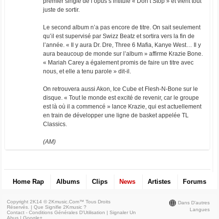
premier single de l’opus s’intitule « Don’t Stop » et vient tout
juste de sortir.
Le second album n’a pas encore de titre. On sait seulement
qu’il est supervisé par Swizz Beatz et sortira vers la fin de
l’année. « Il y aura Dr. Dre, Three 6 Mafia, Kanye West… Il y
aura beaucoup de monde sur l’album » affirme Krazie Bone.
« Mariah Carey a également promis de faire un titre avec
nous, et elle a tenu parole » dit-il.
On retrouvera aussi Akon, Ice Cube et Flesh-N-Bone sur le
disque. « Tout le monde est excité de revenir, car le groupe
est là où il a commencé » lance Krazie, qui est actuellement
en train de développer une ligne de basket appelée TL
Classics.
(AM)
Home Rap
Albums
Clips
News
Artistes
Forums
Copyright 2K14 © 2Kmusic.com™
Tous Droits
Dans D'autres
Réservés
. |
Que Signifie 2Kmusic ?
Langues
Contact - Conditions Générales D'Utilisation
|
Signaler Un
Abus
|
Google+