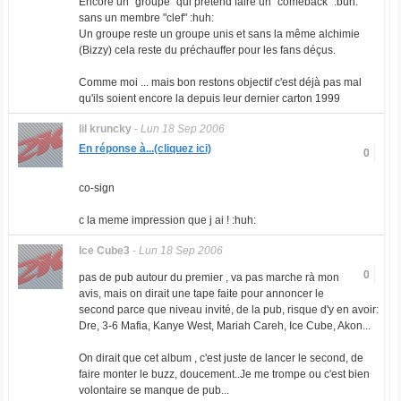
Encore un "groupe" qui prétend faire un "comeback" :buh:
sans un membre "clef" :huh:
Un groupe reste un groupe unis et sans la même alchimie
(Bizzy) cela reste du préchauffer pour les fans déçus.
Comme moi ... mais bon restons objectif c'est déjà pas mal
qu'ils soient encore la depuis leur dernier carton 1999
lil kruncky
-
Lun 18 Sep 2006
En réponse à...(cliquez ici)
0
co-sign
c la meme impression que j ai ! :huh:
Ice Cube3
-
Lun 18 Sep 2006
0
pas de pub autour du premier , va pas marche rà mon
avis, mais on dirait une tape faite pour annoncer le
second parce que niveau invité, de la pub, risque d'y en avoir:
Dre, 3-6 Mafia, Kanye West, Mariah Careh, Ice Cube, Akon...
On dirait que cet album , c'est juste de lancer le second, de
faire monter le buzz, doucement..Je me trompe ou c'est bien
volontaire se manque de pub...