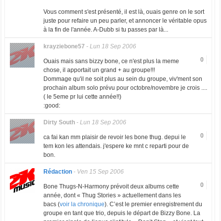
Vous comment s'est présenté, il est là, ouais genre on le sort
juste pour refaire un peu parler, et annoncer le véritable opus
à la fin de l'année. A-Dubb si tu passes par là...
krayziebone57
-
Lun 18 Sep 2006
0
Ouais mais sans bizzy bone, ce n'est plus la meme
chose, il apportait un grand + au groupe!!!
Dommage qu'il ne soit plus au sein du groupe, viv'ment son
prochain album solo prévu pour octobre/novembre je crois ....
( le 5eme pr lui cette année!!)
:good:
Dirty South
-
Lun 18 Sep 2006
0
ca fai kan mm plaisir de revoir les bone thug. depui le
tem kon les attendais. j'espere ke mnt c reparti pour de
bon.
Rédaction
-
Ven 15 Sep 2006
0
Bone Thugs-N-Harmony prévoit deux albums cette
année, dont « Thug Stories » actuellement dans les
bacs (
voir la chronique
). C’est le premier enregistrement du
groupe en tant que trio, depuis le départ de Bizzy Bone. La