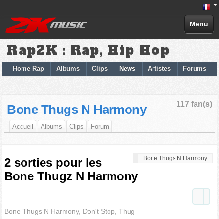
Menu
Rap2K : Rap, Hip Hop
Home Rap
Albums
Clips
News
Artistes
Forums
117 fan(s)
Bone Thugs N Harmony
Accueil
Albums
Clips
Forum
Bone Thugs N Harmony
2 sorties pour les
Bone Thugz N Harmony
Bone Thugs N Harmony, Don't Stop, Thug