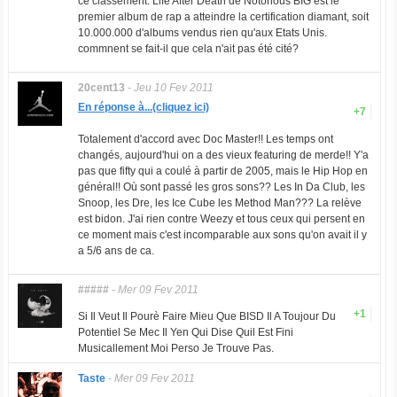
ce classement. Life After Death de Notorious BIG est le
premier album de rap a atteindre la certification diamant, soit
10.000.000 d'albums vendus rien qu'aux Etats Unis.
commnent se fait-il que cela n'ait pas été cité?
20cent13
-
Jeu 10 Fev 2011
En réponse à...(cliquez ici)
+7
Totalement d'accord avec Doc Master!! Les temps ont
changés, aujourd'hui on a des vieux featuring de merde!! Y'a
pas que fifty qui a coulé à partir de 2005, mais le Hip Hop en
général!! Où sont passé les gros sons?? Les In Da Club, les
Snoop, les Dre, les Ice Cube les Method Man??? La relève
est bidon. J'ai rien contre Weezy et tous ceux qui persent en
ce moment mais c'est incomparable aux sons qu'on avait il y
a 5/6 ans de ca.
#####
-
Mer 09 Fev 2011
+1
Si Il Veut Il Pourè Faire Mieu Que BISD Il A Toujour Du
Potentiel Se Mec Il Yen Qui Dise Quil Est Fini
Musicallement Moi Perso Je Trouve Pas.
Taste
-
Mer 09 Fev 2011