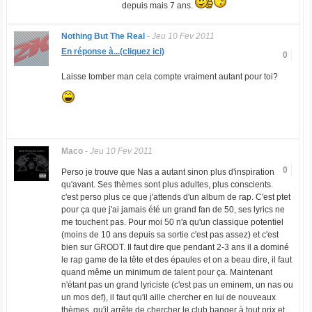
depuis mais 7 ans.
Nothing But The Real
-
Jeu 10 Fev 2011
En réponse à...(cliquez ici)
0
Laisse tomber man cela compte vraiment autant pour toi?
Maco
-
Jeu 10 Fev 2011
0
Perso je trouve que Nas a autant sinon plus d'inspiration
qu'avant. Ses thèmes sont plus adultes, plus conscients.
c'est perso plus ce que j'attends d'un album de rap. C'est ptet
pour ça que j'ai jamais été un grand fan de 50, ses lyrics ne
me touchent pas. Pour moi 50 n'a qu'un classique potentiel
(moins de 10 ans depuis sa sortie c'est pas assez) et c'est
bien sur GRODT. Il faut dire que pendant 2-3 ans il a dominé
le rap game de la tête et des épaules et on a beau dire, il faut
quand même un minimum de talent pour ça. Maintenant
n'étant pas un grand lyriciste (c'est pas un eminem, un nas ou
un mos def), il faut qu'il aille chercher en lui de nouveaux
thèmes, qu'il arrête de chercher le club banger à tout prix et