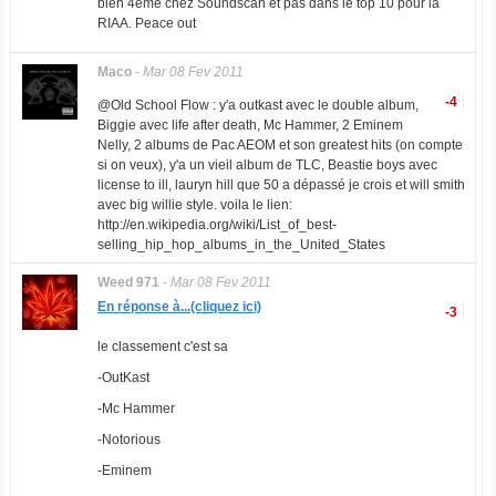
bien 4ème chez Soundscan et pas dans le top 10 pour la
RIAA. Peace out
Maco
-
Mar 08 Fev 2011
-4
@Old School Flow : y'a outkast avec le double album,
Biggie avec life after death, Mc Hammer, 2 Eminem
Nelly, 2 albums de Pac AEOM et son greatest hits (on compte
si on veux), y'a un vieil album de TLC, Beastie boys avec
license to ill, lauryn hill que 50 a dépassé je crois et will smith
avec big willie style. voila le lien:
http://en.wikipedia.org/wiki/List_of_best-
selling_hip_hop_albums_in_the_United_States
Weed 971
-
Mar 08 Fev 2011
En réponse à...(cliquez ici)
-3
le classement c'est sa
-OutKast
-Mc Hammer
-Notorious
-Eminem