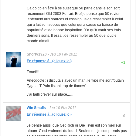
Ca doit bien être à se sujet que 50 parle dans le son sorti
récemment Old 2003 Ferrari. Bref je pense que 50 revien
lentement aux sources et essait plus de ressembler à celui
qui a fait son succes que celui qui a causé sa baisse de
popularité et de bonne inspiration. Y'a qu'à vouir ses trois
derniers sons. Il essait de ressembler au 50 que tout le
monde aimait.
Shorty1920
-
Jeu 10 Fev 2011
En réponse à...(cliquez ici)
+1
Exact!!!
Anecdocte : j discutais avec un man, le type me sort "putain
Tyga et T-Pain ils ont trop de flooow"
J'ai failli crever sur place......
Win Smalls
-
Jeu 10 Fev 2011
En réponse à...(cliquez ici)
0
Je pense aussi que Get Rich or Die Tryin est son meilleur
album. C'est vraiment du lourd. Seulement je comprends pas