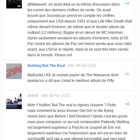
+4
@Makaveli: on avait déjà eu la même discussion dans
les comm des derniers chiffres de vente. On avait
trouvé que Soundscan prend en compte les chiffres
uniquement aux USA depuis 1991 et que Life After Death était
même devant Eminem, de même que le double album de
outkast (12 millions), Biggie et un skeud de MC Hammer.
Après seulement venaient les albums d'eminem, nelly et 50.
Par contre les albums de Pac ont moins vendu que ceux cités
avant, aus USA je le répète, mais ils se sont très bien vendu
dans le monde. Peace out
Nothing But The Real
-
Mar 08 Fev 2011
+1
MaKaVeLi-69 Je voulais parler de The Massacre dont
quelqu'un a dit que c'etait le meilleur album de Fifty
#####
-
Mar 08 Fev 2011
+4
Mdrr !! Nuthin' But The real tu rigoles j'espere ? Putin
mais comment tu peux trouver Get rich or die trying
moins bien que Before I Self Destruct ! Après c'est tes gouts
mais pour comparer ce qui est comparable Patiently Waiting
est largement supérieur à Psycho le couplet de Em' est
largement supérieur j'ai l'impression que em est en train de
surchauffé qu'il rap a une vitesse incroyable que rien peut