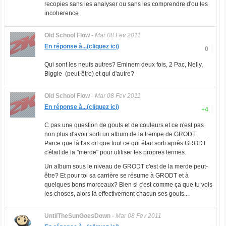
recopies sans les analyser ou sans les comprendre d'ou les
incoherence
Old School Flow
-
Mar 08 Fev 2011
En réponse à...(cliquez ici)
0
Qui sont les neufs autres? Eminem deux fois, 2 Pac, Nelly,
Biggie (peut-être) et qui d'autre?
Old School Flow
-
Mar 08 Fev 2011
En réponse à...(cliquez ici)
+4
C pas une question de gouts et de couleurs et ce n'est pas
non plus d'avoir sorti un album de la trempe de GRODT.
Parce que là t'as dit que tout ce qui était sorti après GRODT
c'était de la "merde" pour utiliser tes propres termes.
Un album sous le niveau de GRODT c'est de la merde peut-
être? Et pour toi sa carrière se résume à GRODT et à
quelques bons morceaux? Bien si c'est comme ça que tu vois
les choses, alors là effectivement chacun ses gouts...
UntilTheSunGoesDown
-
Mar 08 Fev 2011