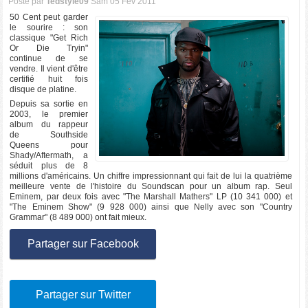
Posté par
Tedstyle09
Sam 05 Fev 2011
50 Cent peut garder
le sourire : son
classique "Get Rich
Or Die Tryin"
continue de se
vendre. Il vient d'être
certifié huit fois
disque de platine.
Depuis sa sortie en
2003, le premier
album du rappeur
de Southside
Queens pour
Shady/Aftermath, a
séduit plus de 8
millions d'américains. Un chiffre impressionnant qui fait de lui la quatrième
meilleure vente de l'histoire du Soundscan pour un album rap. Seul
Eminem, par deux fois avec "The Marshall Mathers" LP (10 341 000) et
"The Eminem Show" (9 928 000) ainsi que Nelly avec son "Country
Grammar" (8 489 000) ont fait mieux.
Partager sur Facebook
Partager sur Twitter