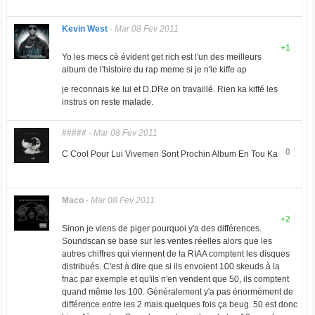
Kevin West
-
Mar 08 Fev 2011
+1
Yo les mecs cè évident get rich est l'un des meilleurs
album de l'histoire du rap meme si je n'le kiffe ap
je reconnais ke lui et D.DRe on travaillé. Rien ka kiffé les
instrus on reste malade.
#####
-
Mar 08 Fev 2011
0
C Cool Pour Lui Vivemen Sont Prochin Album En Tou Ka
Maco
-
Mar 08 Fev 2011
+2
Sinon je viens de piger pourquoi y'a des différences.
Soundscan se base sur les ventes réelles alors que les
autres chiffres qui viennent de la RIAA comptent les disques
distribués. C'est à dire que si ils envoient 100 skeuds à la
fnac par exemple et qu'ils n'en vendent que 50, ils comptent
quand même les 100. Généralement y'a pas énormément de
différence entre les 2 mais quelques fois ça beug. 50 est donc