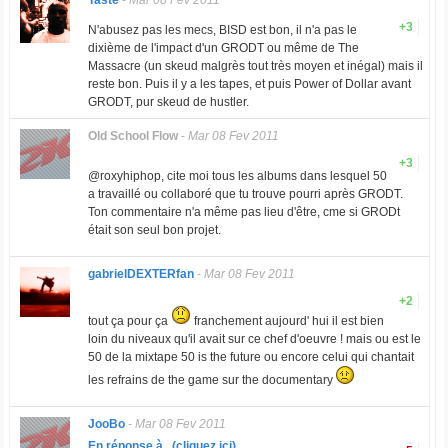
Taste
-
Mar 08 Fev 2011
+3
N'abusez pas les mecs, BISD est bon, il n'a pas le
dixième de l'impact d'un GRODT ou même de The
Massacre (un skeud malgrès tout très moyen et inégal) mais il
reste bon. Puis il y a les tapes, et puis Power of Dollar avant
GRODT, pur skeud de hustler.
Old School Flow
-
Mar 08 Fev 2011
+3
@roxyhiphop, cite moi tous les albums dans lesquel 50
a travaillé ou collaboré que tu trouve pourri après GRODT.
Ton commentaire n'a même pas lieu d'être, cme si GRODt
était son seul bon projet.
gabrielDEXTERfan
-
Mar 08 Fev 2011
+2
tout ça pour ça
franchement aujourd' hui il est bien
loin du niveaux qu'il avait sur ce chef d'oeuvre ! mais ou est le
50 de la mixtape 50 is the future ou encore celui qui chantait
les refrains de the game sur the documentary
JooBo
-
Mar 08 Fev 2011
En réponse à...(cliquez ici)