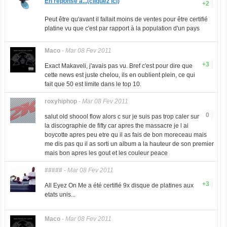
En réponse à...(cliquez ici)
+2
Peut être qu'avant il fallait moins de ventes pour être certifié
platine vu que c'est par rapport à la population d'un pays
Maco
-
Mar 08 Fev 2011
+3
Exact Makaveli, j'avais pas vu. Bref c'est pour dire que
cette news est juste chelou, ils en oublient plein, ce qui
fait que 50 est limite dans le top 10.
roxyhiphop
-
Mar 08 Fev 2011
0
salut old shoool flow alors c sur je suis pas trop caler sur
la discographie de fifty car apres the massacre je l ai
boycotte apres peu etre qu il as fais de bon moreceau mais
me dis pas qu il as sorti un album a la hauteur de son premier
mais bon apres les gout et les couleur peace
#####
-
Mar 08 Fev 2011
+3
All Eyez On Me a été certifié 9x disque de platines aux
etats unis...
Maco
-
Mar 08 Fev 2011