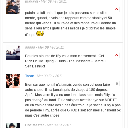
makavli
-
Mer 09 Fev 2011
-5
putain ca fait un bail que je suis pas venu sur se site de
merde, quand je vois des rappeurs comme stanley et 50
merde qui vends 10 mill's de et des rappeurs qui donne un
sens a leur lyrics gratiller les miettes je dit bravo les simple
d'esprit
#####
-
Mer 09 Fev 2011
-5
Pour les albums de fifty voila mon classement - Get
Rich Or Die Trying - Curtis - The Massacre - Before I
Self Destruct
Taste
-
Mer 09 Fev 2011
0
Bien sur que non, il n'a jamais vendu son cul pour faire
autre chose, il n'a jamais pris de virage à 180 degrés.
Après Massacre il y a eu une lente lassitude, mais Fifty n'a
pas changé au fond. Tu le vois pas avec Kanye sur MBDTF
ou en train de faire des tubes électro que je sache. Il n'y a pas
de pèriode Fifty, après que GRODT soit son meilleur skeud ok
mais c'est autre chose.
Doc Master
-
Mer 09 Fev 2011