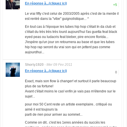
En réponse à...(cliquez ici)
+5
Le vrai fifty c'est celui de 2003/2005 après c'est de la merde il
est rentré dans la "vibe" guignolistique... ^
En tout cas à l'époque les tubes hip hop c'était In da club et
c'était du très très très lourd aujourd'hui t'as guetta feat black
eyed peas ou ludacris feat bieber, pire encore florida...
J'espère qu'un jour on retournera au base et que les tubes
hip hop rap seront du vrai son qui en jettent pas comme
aujourdhui...
Shorty1920
-
Mer 09 Fev 2011
En réponse à...(cliquez ici)
0
Exact, mais son flow à changer! et surtout il parle beaucoup
plus de sa fortune!
Avant c'était moins le cas! enfin je vais pas m'étendre sur le
sujet ..
pour moi 50 Cent reste un artiste exemplaire.. critiqué ou
aimé il est toujours la
parti de rien pour arriver au sommet...
Comme on dit.. c'est les 1eres années du succès les