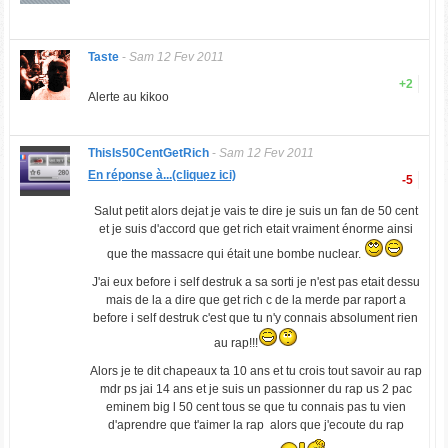
Taste
-
Sam 12 Fev 2011
+2
Alerte au kikoo
ThisIs50CentGetRich
-
Sam 12 Fev 2011
En réponse à...(cliquez ici)
-5
Salut petit alors dejat je vais te dire je suis un fan de 50 cent
et je suis d'accord que get rich etait vraiment énorme ainsi
que the massacre qui était une bombe nuclear.
J'ai eux before i self destruk a sa sorti je n'est pas etait dessu
mais de la a dire que get rich c de la merde par raport a
before i self destruk c'est que tu n'y connais absolument rien
au rap!!!
Alors je te dit chapeaux ta 10 ans et tu crois tout savoir au rap
mdr ps jai 14 ans et je suis un passionner du rap us 2 pac
eminem big l 50 cent tous se que tu connais pas tu vien
d'aprendre que t'aimer la rap alors que j'ecoute du rap