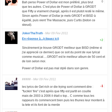
0
Bah perso Power of Dollar est mon préféré, plus brut
que les autres. C'est plus de Power of Dollar à GRODT
que Fifty a vraiment changé, après il est plutot resté le même.
Sinon après Power of Dollar je mets GRODT et BISD à
égalité, puis vient The Massacre, puis Curtis (bidon ce
skeud).
JokerThaTruth
-
Mer 09 Fev 2011
En réponse à...(cliquez ici)
+2
Sincérement je trouve GRODT meilleur que BISD (même si
j'ai apprecié ce dernier) que ce soit du point de vue lyrical
comme musical.....GRODT est le meilleur album de 50 cent et
de loin selon moi.
Power of Dollar est pas mal stylé dans son genre.
#####
-
Mer 09 Fev 2011
-1
les lyrics de Get rich or die trying sont comment dire :
"fucikin' fire" c'est après que fifty est partit en couille
mais de 2003 à 2006 il était o top... C comme tous les
rappeurs ils commencent bien puis les thunes leur montent à
la tete et ils font de la merde