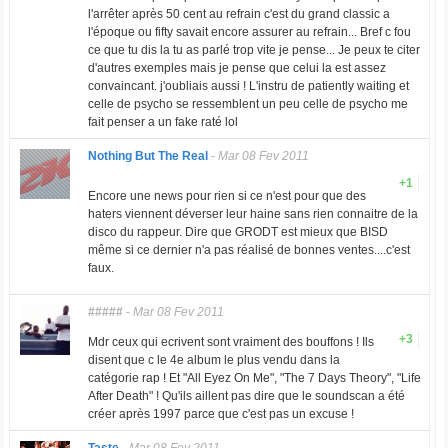
l'arrêter après 50 cent au refrain c'est du grand classic a
l'époque ou fifty savait encore assurer au refrain... Bref c fou
ce que tu dis la tu as parlé trop vite je pense... Je peux te citer
d'autres exemples mais je pense que celui la est assez
convaincant. j'oubliais aussi ! L'instru de patiently waiting et
celle de psycho se ressemblent un peu celle de psycho me
fait penser a un fake raté lol
Nothing But The Real
-
Mar 08 Fev 2011
+1
Encore une news pour rien si ce n'est pour que des
haters viennent déverser leur haine sans rien connaitre de la
disco du rappeur. Dire que GRODT est mieux que BISD
même si ce dernier n'a pas réalisé de bonnes ventes....c'est
faux.
#####
-
Mar 08 Fev 2011
+3
Mdr ceux qui ecrivent sont vraiment des bouffons ! Ils
disent que c le 4e album le plus vendu dans la
catégorie rap ! Et "All Eyez On Me", "The 7 Days Theory", "Life
After Death" ! Qu'ils aillent pas dire que le soundscan a été
créer après 1997 parce que c'est pas un excuse !