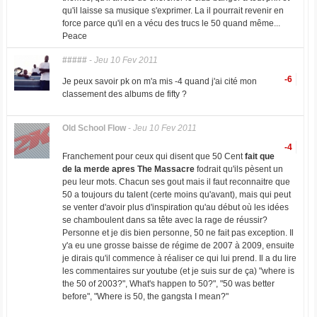
qu'il laisse sa musique s'exprimer. La il pourrait revenir en
force parce qu'il en a vécu des trucs le 50 quand même...
Peace
#####
-
Jeu 10 Fev 2011
-6
Je peux savoir pk on m'a mis -4 quand j'ai cité mon
classement des albums de fifty ?
Old School Flow
-
Jeu 10 Fev 2011
-4
Franchement pour ceux qui disent que 50 Cent
fait que
de la merde apres The Massacre
fodrait qu'ils pèsent un
peu leur mots. Chacun ses gout mais il faut reconnaitre que
50 a toujours du talent (certe moins qu'avant), mais qui peut
se venter d'avoir plus d'inspiration qu'au début où les idées
se chamboulent dans sa tête avec la rage de réussir?
Personne et je dis bien personne, 50 ne fait pas exception. Il
y'a eu une grosse baisse de régime de 2007 à 2009, ensuite
je dirais qu'il commence à réaliser ce qui lui prend. Il a du lire
les commentaires sur youtube (et je suis sur de ça) "where is
the 50 of 2003?", What's happen to 50?", "50 was better
before", "Where is 50, the gangsta I mean?"