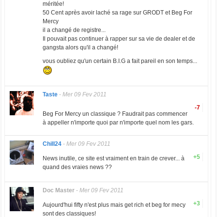
méritée!
50 Cent après avoir laché sa rage sur GRODT et Beg For
Mercy
il a changé de registre...
Il pouvait pas continuer à rapper sur sa vie de dealer et de
gangsta alors qu'il a changé!
vous oubliez qu'un certain B.I.G a fait pareil en son temps...
Taste
-
Mer 09 Fev 2011
-7
Beg For Mercy un classique ? Faudrait pas commencer
à appeller n'importe quoi par n'importe quel nom les gars.
Chill24
-
Mer 09 Fev 2011
+5
News inutile, ce site est vraiment en train de crever... à
quand des vraies news ??
Doc Master
-
Mer 09 Fev 2011
+3
Aujourd'hui fifty n'est plus mais get rich et beg for mecy
sont des classiques!