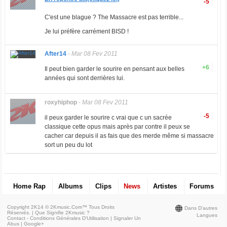
-5
C'est une blague ? The Massacre est pas terrible...
Je lui préfère carrément BISD !
After14
-
Mar 08 Fev 2011
+6
Il peut bien garder le sourire en pensant aux belles
années qui sont derrières lui.
roxyhiphop
-
Mar 08 Fev 2011
-5
il peux garder le sourire c vrai que c un sacrée
classique cette opus mais après par contre il peux se
cacher car depuis il as fais que des merde même si massacre
sort un peu du lot
Home Rap
Albums
Clips
News
Artistes
Forums
Copyright 2K14 © 2Kmusic.com™
Tous Droits
Dans D'autres
Réservés
. |
Que Signifie 2Kmusic ?
Langues
Contact - Conditions Générales D'Utilisation
|
Signaler Un
Abus
|
Google+