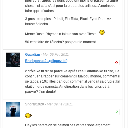
meilleurs.. après les gens écoutent moins et passent à autre
chose.. et cela c'est pour la plupart les artistes.. A moins de
faire qqch d'autres..
3 gros exemples.. Pitbull, Flo-Rida, Black Eyed Peas =>
house / electro...
Meme Busta Rhymes a fait un son avec Tiesto..
50 cent faire de l'électro? pas pour le moment...
Guardian
-
Mer 09 Fev 2011
En réponse à...(cliquez ici)
-5
c drôle ke tu dit sa parce ke après ces 2 albums ke tu cite, il a
continuer a rapper sur comemnt il tuait du monde, comment il
se tappais 10x filles par jour, comment il vendait sa drug et kil
était un gros gangsta. Amélioration dans les lyrics déjà
pauvre? J'en doute!
Shorty1920
-
Mer 09 Fev 2011
+2
Hey les haters on se calme!! ces ventes sont largement