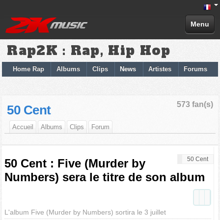
Menu
Rap2K : Rap, Hip Hop
Home Rap
Albums
Clips
News
Artistes
Forums
573 fan(s)
50 Cent
Accueil
Albums
Clips
Forum
50 Cent
50 Cent : Five (Murder by
Numbers) sera le titre de son album
L'album Five (Murder by Numbers) sortira le 3 juillet