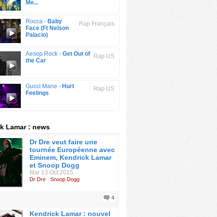
Me...
Rocca -
Baby
Rap Français
Face (Ft Nelson
Palacio)
Aesop Rock -
Get Out of
Rap US
the Car
Gucci Mane -
Hurt
Rap US
Feelings
k Lamar : news
Dr Dre veut faire une
tournée Européenne avec
Eminem, Kendrick Lamar
et Snoop Dogg
Mar 13 Oct 2015
Dr Dre
Snoop Dogg
4
Kendrick Lamar : nouvel