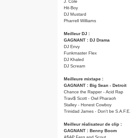
J. Cole
Hit-Boy
DJ Mustard
Pharrell Williams
Meilleur DJ :
GAGNANT : DJ Drama
DJ Envy
Funkmaster Flex
DJ Khaled
DJ Scream
Meilleure mixtape :
GAGNANT : Big Sean - Detroit
Chance the Rapper - Acid Rap
Travi$ Scott - Owl Pharaoh
Stalley - Honest Cowboy
Trinidad James - Don't be S.A.F.E.
Meilleur réalisateur de clip :
GAGNANT : Benny Boom
A$AP Ferg and Scout