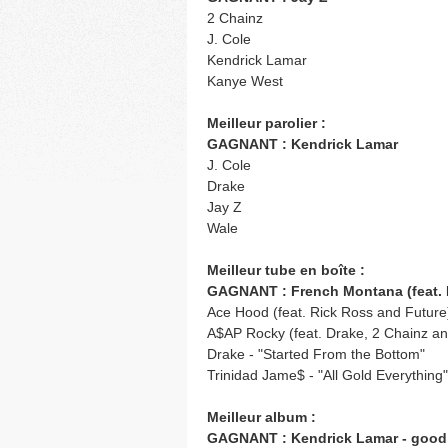
2 Chainz
J. Cole
Kendrick Lamar
Kanye West
Meilleur parolier :
GAGNANT : Kendrick Lamar
J. Cole
Drake
Jay Z
Wale
Meilleur tube en boîte :
GAGNANT : French Montana (feat. R
Ace Hood (feat. Rick Ross and Future)
A$AP Rocky (feat. Drake, 2 Chainz an
Drake - "Started From the Bottom"
Trinidad Jame$ - "All Gold Everything"
Meilleur album :
GAGNANT : Kendrick Lamar - good k