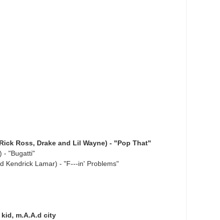
ick Ross, Drake and Lil Wayne) - "Pop That"
 - "Bugatti"
d Kendrick Lamar) - "F---in' Problems"
id, m.A.A.d city