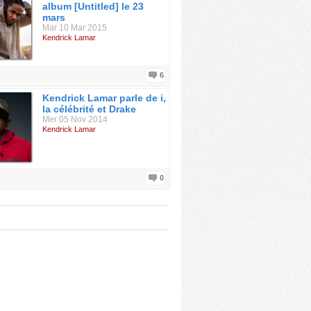
album [Untitled] le 23
mars
Mar 10 Mar 2015
Kendrick Lamar
6
Kendrick Lamar parle de i,
la célébrité et Drake
Mer 05 Nov 2014
Kendrick Lamar
0