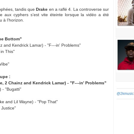
rophées, tandis que
Drake
en a raflé 4. La controverse sur
 aux cyphers s’est vite éteinte lorsque la vidéo a été
 à l’horizon.
he Bottom"
z and Kendrick Lamar) - "F---in' Problems"
 in This"
 Vibe"
oupe :
, 2 Chainz and Kendrick Lamar) - "F---in' Problems"
 - "Bugatti"
@2kmusic
ke and Lil Wayne) - "Pop That"
 Justice"