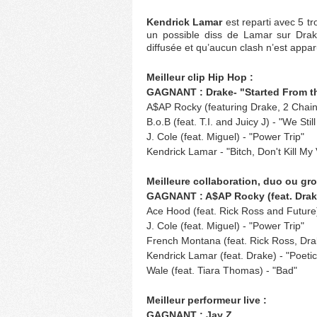
Kendrick Lamar
est reparti avec 5 t
un possible diss de Lamar sur Drake
diffusée et qu’aucun clash n’est apparu
Meilleur clip Hip Hop :
GAGNANT : Drake- "Started From t
A$AP Rocky (featuring Drake, 2 Chain
B.o.B (feat. T.I. and Juicy J) - "We Still
J. Cole (feat. Miguel) - "Power Trip"
Kendrick Lamar - "Bitch, Don't Kill My
Meilleure collaboration, duo ou gr
GAGNANT : A$AP Rocky (feat. Drake
Ace Hood (feat. Rick Ross and Future)
J. Cole (feat. Miguel) - "Power Trip"
French Montana (feat. Rick Ross, Dra
Kendrick Lamar (feat. Drake) - "Poetic
Wale (feat. Tiara Thomas) - "Bad"
Meilleur performeur live :
GAGNANT : Jay Z