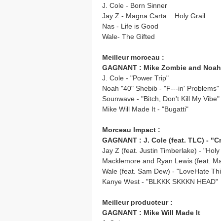
J. Cole - Born Sinner
Jay Z - Magna Carta... Holy Grail
Nas - Life is Good
Wale- The Gifted
Meilleur morceau :
GAGNANT : Mike Zombie and Noah "
J. Cole - "Power Trip"
Noah "40" Shebib - "F---in' Problems"
Sounwave - "Bitch, Don't Kill My Vibe"
Mike Will Made It - "Bugatti"
Morceau Impact :
GAGNANT : J. Cole (feat. TLC) - "C
Jay Z (feat. Justin Timberlake) - "Holy 
Macklemore and Ryan Lewis (feat. Ma
Wale (feat. Sam Dew) - "LoveHate Th
Kanye West - "BLKKK SKKKN HEAD"
Meilleur producteur :
GAGNANT : Mike Will Made It