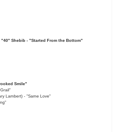
40" Shebib - "Started From the Bottom"
rooked Smile"
Grail"
ry Lambert) - "Same Love"
ing"