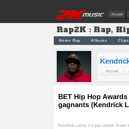
Accueil
Rap2K : Rap, Hi
Home Rap
Albums
Clips
Kendric
Accueil
BET Hip Hop Awards 2
gagnants (Kendrick La
Kendrick Lamar n'a pas clashé Drake l