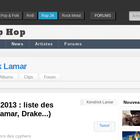
Pop & Folk
RnB
Rap 2K
Rock Metal
FORUMS
p Hop
News
Artistes
Forums
k Lamar
Albums
Clips
Forum
Nouveau
Kendrick Lamar
013 : liste des
mar, Drake...)
Tweet
ors des cyphers