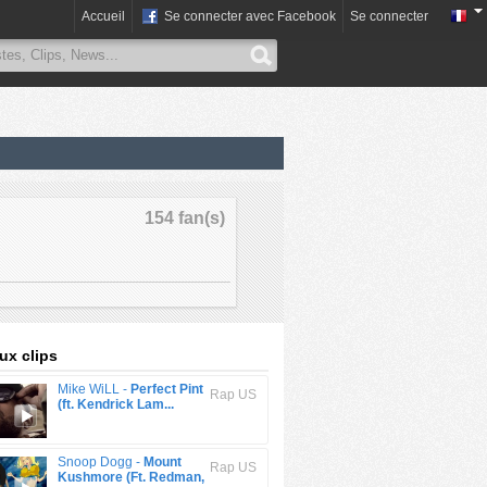
Accueil
Se connecter avec Facebook
Se connecter
154 fan(s)
x clips
Mike WiLL -
Perfect Pint
Rap US
(ft. Kendrick Lam...
Snoop Dogg -
Mount
Rap US
Kushmore (Ft. Redman,