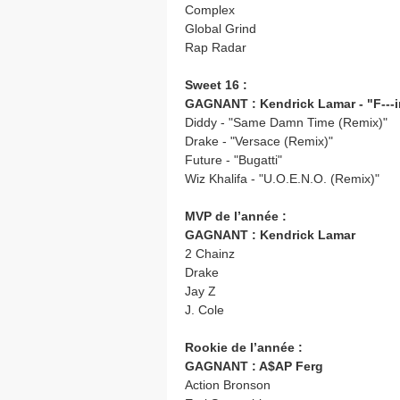
Complex
Global Grind
Rap Radar
Sweet 16 :
GAGNANT : Kendrick Lamar - "F---i
Diddy - "Same Damn Time (Remix)"
Drake - "Versace (Remix)"
Future - "Bugatti"
Wiz Khalifa - "U.O.E.N.O. (Remix)"
MVP de l’année :
GAGNANT : Kendrick Lamar
2 Chainz
Drake
Jay Z
J. Cole
Rookie de l’année :
GAGNANT : A$AP Ferg
Action Bronson