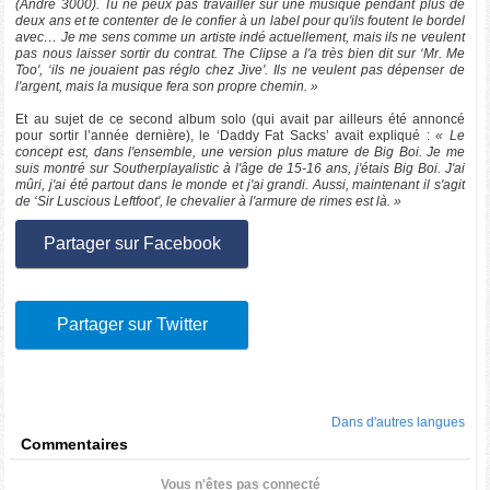
(Andre 3000). Tu ne peux pas travailler sur une musique pendant plus de
deux ans et te contenter de le confier à un label pour qu'ils foutent le bordel
avec… Je me sens comme un artiste indé actuellement, mais ils ne veulent
pas nous laisser sortir du contrat. The Clipse a l'a très bien dit sur ‘Mr. Me
Too', ‘ils ne jouaient pas réglo chez Jive'. Ils ne veulent pas dépenser de
l'argent, mais la musique fera son propre chemin. »
Et au sujet de ce second album solo (qui avait par ailleurs été annoncé
pour sortir l’année dernière), le ‘Daddy Fat Sacks’ avait expliqué :
« Le
concept est, dans l'ensemble, une version plus mature de Big Boi. Je me
suis montré sur Southerplayalistic à l'âge de 15-16 ans, j'étais Big Boi. J'ai
mûri, j'ai été partout dans le monde et j'ai grandi. Aussi, maintenant il s'agit
de ‘Sir Luscious Leftfoot', le chevalier à l'armure de rimes est là. »
Partager sur Facebook
Partager sur Twitter
Dans d'autres langues
Commentaires
Vous n'êtes pas connecté