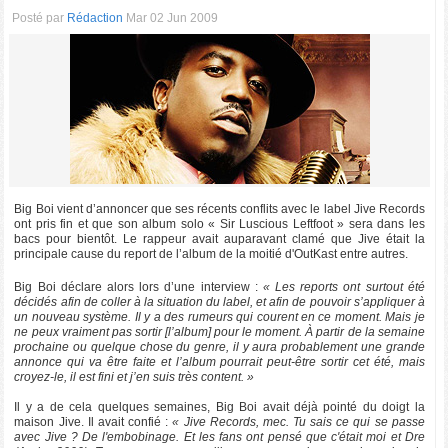
Posté par
Rédaction
Mar 02 Jun 2009
Big Boi vient d’annoncer que ses récents conflits avec le label Jive Records
ont pris fin et que son album solo « Sir Luscious Leftfoot » sera dans les
bacs pour bientôt. Le rappeur avait auparavant clamé que Jive était la
principale cause du report de l’album de la moitié d'OutKast entre autres.
Big Boi déclare alors lors d’une interview :
« Les reports ont surtout été
décidés afin de coller à la situation du label, et afin de pouvoir s’appliquer à
un nouveau système. Il y a des rumeurs qui courent en ce moment. Mais je
ne peux vraiment pas sortir [l’album] pour le moment. À partir de la semaine
prochaine ou quelque chose du genre, il y aura probablement une grande
annonce qui va être faite et l’album pourrait peut-être sortir cet été, mais
croyez-le, il est fini et j’en suis très content. »
Il y a de cela quelques semaines, Big Boi avait déjà pointé du doigt la
maison Jive. Il avait confié :
« Jive Records, mec. Tu sais ce qui se passe
avec Jive ? De l'embobinage. Et les fans ont pensé que c'était moi et Dre