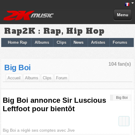
Menu
Rap2K : Rap, Hip Hop
Home Rap
Albums
Clips
News
Artistes
Forums
104 fan(s)
Big Boi
Accueil
Albums
Clips
Forum
Big Boi
Big Boi annonce Sir Luscious
Leftfoot pour bientôt
Big Boi a réglé ses comptes avec Jive