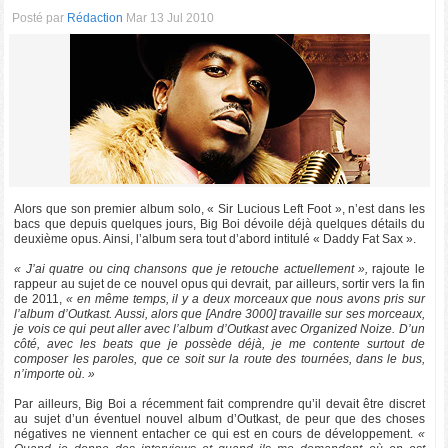
Posté par
Rédaction
Mar 13 Jul 2010
Alors que son premier album solo, « Sir Lucious Left Foot », n’est dans les
bacs que depuis quelques jours, Big Boi dévoile déjà quelques détails du
deuxième opus. Ainsi, l’album sera tout d’abord intitulé « Daddy Fat Sax ».
« J’ai quatre ou cinq chansons que je retouche actuellement »,
rajoute le
rappeur au sujet de ce nouvel opus qui devrait, par ailleurs, sortir vers la fin
de 2011,
« en même temps, il y a deux morceaux que nous avons pris sur
l’album d’Outkast. Aussi, alors que [Andre 3000] travaille sur ses morceaux,
je vois ce qui peut aller avec l’album d’Outkast avec Organized Noize. D’un
côté, avec les beats que je possède déjà, je me contente surtout de
composer les paroles, que ce soit sur la route des tournées, dans le bus,
n’importe où. »
Par ailleurs, Big Boi a récemment fait comprendre qu’il devait être discret
au sujet d’un éventuel nouvel album d’Outkast, de peur que des choses
négatives ne viennent entacher ce qui est en cours de développement.
«