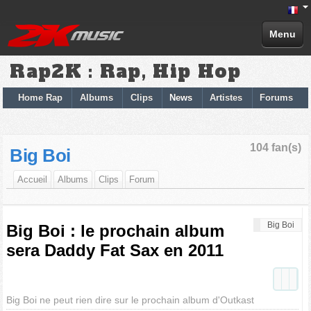
Menu
Rap2K : Rap, Hip Hop
Home Rap
Albums
Clips
News
Artistes
Forums
104 fan(s)
Big Boi
Accueil
Albums
Clips
Forum
Big Boi
Big Boi : le prochain album
sera Daddy Fat Sax en 2011
Big Boi ne peut rien dire sur le prochain album d'Outkast