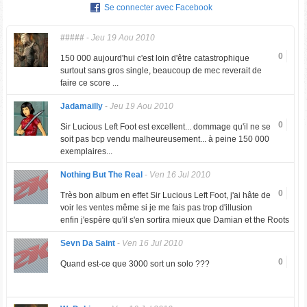
Se connecter avec Facebook
#####
-
Jeu 19 Aou 2010
0
150 000 aujourd'hui c'est loin d'être catastrophique
surtout sans gros single, beaucoup de mec reverait de
faire ce score ...
Jadamailly
-
Jeu 19 Aou 2010
0
Sir Lucious Left Foot est excellent... dommage qu'il ne se
soit pas bcp vendu malheureusement... à peine 150 000
exemplaires...
Nothing But The Real
-
Ven 16 Jul 2010
0
Très bon album en effet Sir Lucious Left Foot, j'ai hâte de
voir les ventes même si je me fais pas trop d'illusion
enfin j'espère qu'il s'en sortira mieux que Damian et the Roots
Sevn Da Saint
-
Ven 16 Jul 2010
0
Quand est-ce que 3000 sort un solo ???