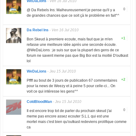
WeDaLions
-
Ven 16 Jul 2010
0
@ Da Rebels Ins: Malheureusement je pense qu'il y a
de grandes chances que ce soit çà le problème en fait^^
Da Rebel Ins
-
Ven 16 Jul 2010
+1
Bon Skeud à premiere ecoute, mais faut que je m'en
refasse une meilleure idée aprés une seconde écoute.
@WeDaLions : je suis sur que la plupart des gens de ce
forum ne savent meme pas que Big Boi est la moitié D'outkast
lol
WeDaLions
-
Jeu 15 Jul 2010
+2
Pffff au bout de 3 jours de publication 67 commentaires
pour la news de Weezy et à peine 5 pour celle-ci... On
voit ce qui intéresse les gens^^
ColdBloodMan
-
Jeu 15 Jul 2010
0
Il est encore trop tot de parler du prochain skeud j'ai
meme pas encore assez ecouter S.L.L qui est une
mortel mais c'est bien qu'outkast redeviens prolifique comme
ca