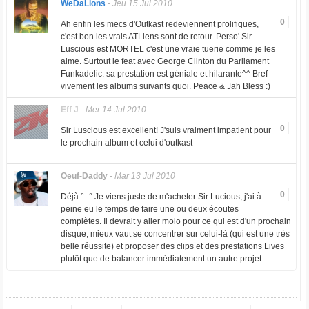
WeDaLions
-
Jeu 15 Jul 2010
0
Ah enfin les mecs d'Outkast redeviennent prolifiques,
c'est bon les vrais ATLiens sont de retour. Perso' Sir
Luscious est MORTEL c'est une vraie tuerie comme je les
aime. Surtout le feat avec George Clinton du Parliament
Funkadelic: sa prestation est géniale et hilarante^^ Bref
vivement les albums suivants quoi. Peace & Jah Bless :)
Eff J
-
Mer 14 Jul 2010
0
Sir Luscious est excellent! J'suis vraiment impatient pour
le prochain album et celui d'outkast
Oeuf-Daddy
-
Mar 13 Jul 2010
0
Déjà °_° Je viens juste de m'acheter Sir Lucious, j'ai à
peine eu le temps de faire une ou deux écoutes
complètes. Il devrait y aller molo pour ce qui est d'un prochain
disque, mieux vaut se concentrer sur celui-là (qui est une très
belle réussite) et proposer des clips et des prestations Lives
plutôt que de balancer immédiatement un autre projet.