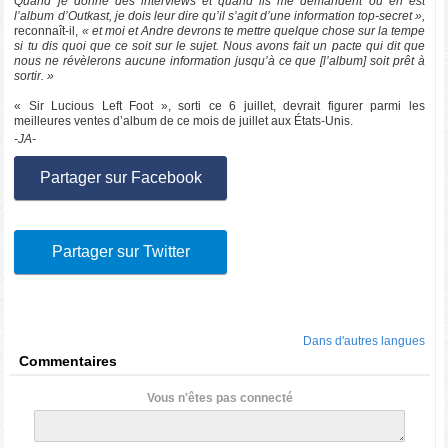
Quand je donne des interviews et quand ils me demandent où en est
l’album d’Outkast, je dois leur dire qu’il s’agit d’une information top-secret »,
reconnaît-il,
« et moi et Andre devrons te mettre quelque chose sur la tempe
si tu dis quoi que ce soit sur le sujet. Nous avons fait un pacte qui dit que
nous ne révèlerons aucune information jusqu’à ce que [l’album] soit prêt à
sortir. »
« Sir Lucious Left Foot », sorti ce 6 juillet, devrait figurer parmi les
meilleures ventes d’album de ce mois de juillet aux États-Unis.
-JA-
Partager sur Facebook
Partager sur Twitter
Dans d'autres langues
Commentaires
Vous n'êtes pas connecté