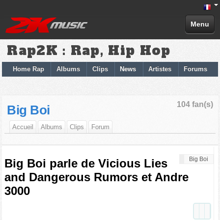
Menu
Rap2K : Rap, Hip Hop
Home Rap
Albums
Clips
News
Artistes
Forums
104 fan(s)
Big Boi
Accueil
Albums
Clips
Forum
Big Boi
Big Boi parle de Vicious Lies
and Dangerous Rumors et Andre
3000