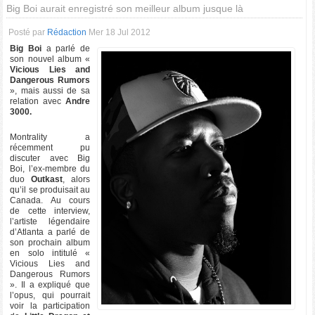
Big Boi aurait enregistré son meilleur album jusque là
Posté par
Rédaction
Mer 18 Jul 2012
Big Boi
a parlé de
son nouvel album «
Vicious Lies and
Dangerous Rumors
», mais aussi de sa
relation avec
Andre
3000.
Montrality a
récemment pu
discuter avec Big
Boi, l’ex-membre du
duo
Outkast
, alors
qu’il se produisait au
Canada. Au cours
de cette interview,
l’artiste légendaire
d’Atlanta a parlé de
son prochain album
en solo intitulé «
Vicious Lies and
Dangerous Rumors
». Il a expliqué que
l’opus, qui pourrait
voir la participation