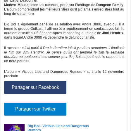
de
Little Dragon et
Modest Mouse
selon les rumeurs, porte sur l’héritage de
Dungeon Family
.
L’album comprendrait les meilleurs titres qu’il ait jamais enregistrés tout au
long de sa carrière.
Big Boi a également parlé de sa relation avec Andre 3000, avec qui il a
formé le groupe Outkast. Il affirme être régulièrement en contact avec lui. Ils
auraient discuté au téléphone après le shooting du biopic de
Jimi Hendrix
,
dans lequel Andre 3000 va dépeindre le défunt guitariste.
Il raconte :
« J’ai parlé à Dre la dernière fois il y a deux semaines. Il finalisait
le film sur Jimi Hendrix. Je pense qu’ils ont terminé le film la semaine
dernière ou quelque chose comme ça »
. Big Boi a ajouté que le rappeur est
un frère pour lui.
L'album « Vicious Lies and Dangerous Rumors » sortira le 12 novembre
prochain.
Partager sur Facebook
Partager sur Twitter
Big Boi - Vicious Lies and Dangerous
Rumors