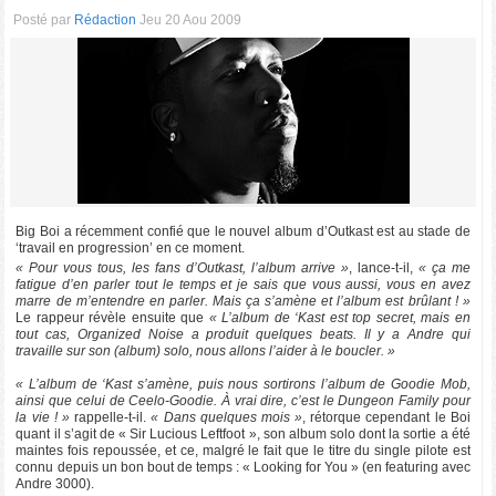
Posté par
Rédaction
Jeu 20 Aou 2009
Big Boi a récemment confié que le nouvel album d’Outkast est au stade de
‘travail en progression’ en ce moment.
« Pour vous tous, les fans d’Outkast, l’album arrive »
, lance-t-il,
« ça me
fatigue d’en parler tout le temps et je sais que vous aussi, vous en avez
marre de m’entendre en parler. Mais ça s’amène et l’album est brûlant ! »
Le rappeur révèle ensuite que
« L’album de ‘Kast est top secret, mais en
tout cas, Organized Noise a produit quelques beats. Il y a Andre qui
travaille sur son (album) solo, nous allons l’aider à le boucler. »
« L’album de ‘Kast s’amène, puis nous sortirons l’album de Goodie Mob,
ainsi que celui de Ceelo-Goodie. À vrai dire, c’est le Dungeon Family pour
la vie ! »
rappelle-t-il.
« Dans quelques mois »
, rétorque cependant le Boi
quant il s’agit de « Sir Lucious Leftfoot », son album solo dont la sortie a été
maintes fois repoussée, et ce, malgré le fait que le titre du single pilote est
connu depuis un bon bout de temps : « Looking for You » (en featuring avec
Andre 3000).