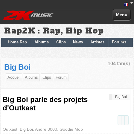
Menu
Rap2K : Rap, Hip Hop
Home Rap
Albums
Clips
News
Artistes
Forums
104 fan(s)
Big Boi
Accueil
Albums
Clips
Forum
Big Boi
Big Boi parle des projets
d'Outkast
Outkast, Big Boi, Andre 3000, Goodie Mob