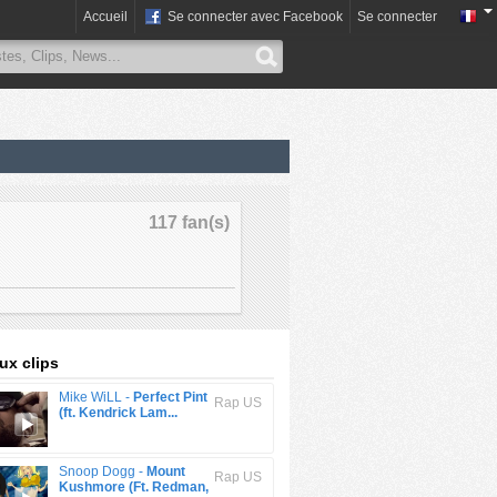
Accueil
Se connecter avec Facebook
Se connecter
117 fan(s)
x clips
Mike WiLL -
Perfect Pint
Rap US
(ft. Kendrick Lam...
Snoop Dogg -
Mount
Rap US
Kushmore (Ft. Redman,