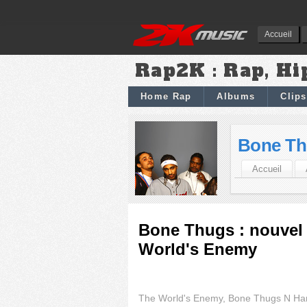
Accueil
Rap2K : Rap, Hi
Home Rap
Albums
Clips
Bone Th
Accueil
Bone Thugs : nouvel
World's Enemy
The World's Enemy, Bone Thugs N H