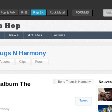
Pop & Folk
RnB
Rap 2K
Rock Metal
FORUMS
p Hop
News
Artistes
Forums
ugs N Harmony
Albums
Clips
Forum
Nouveau
Bone Thugs N Harmony
 album The
Tweet
armony