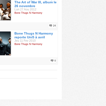
The Art of War III, album le
26 novembre
Lun 27 Aou 2012
Bone Thugs N Harmony
24
Bone Thugs N Harmony
reporte Uni5 à avril
Jeu 11 Fev 2010
Bone Thugs N Harmony
0