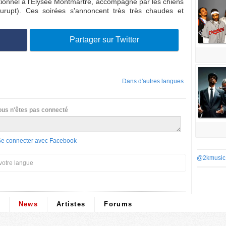
ionnel à l'Elysée Montmartre, accompagné par les chiens
rupt). Ces soirées s'annoncent très très chaudes et
Partager sur Twitter
Dans d'autres langues
ous n'êtes pas connecté
Se connecter avec Facebook
@2kmusic
votre langue
News
Artistes
Forums