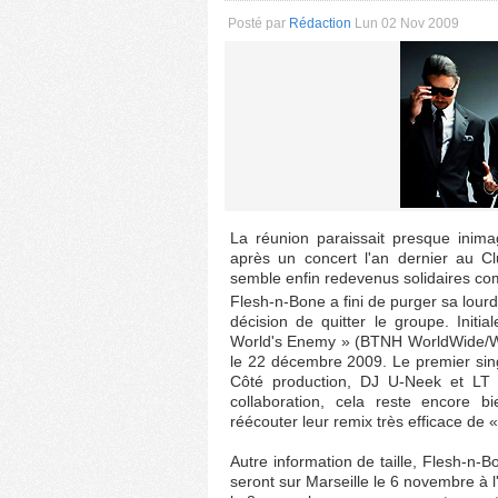
Posté par
Rédaction
Lun 02 Nov 2009
La réunion paraissait presque inima
après un concert l'an dernier au 
semble enfin redevenus solidaires com
Flesh-n-Bone a fini de purger sa lourd
décision de quitter le groupe. Initi
World's Enemy » (BTNH WorldWide/Warn
le 22 décembre 2009. Le premier sin
Côté production, DJ U-Neek et LT 
collaboration, cela reste encore b
réécouter leur remix très efficace de 
Autre information de taille, Flesh-n-
seront sur Marseille le 6 novembre à l