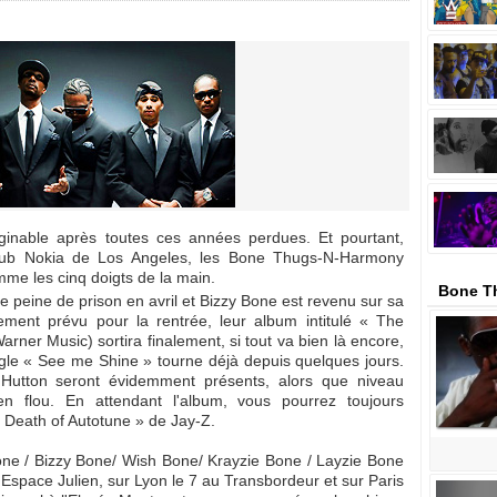
ginable après toutes ces années perdues. Et pourtant,
Club Nokia de Los Angeles, les Bone Thugs-N-Harmony
me les cinq doigts de la main.
Bone T
e peine de prison en avril et Bizzy Bone est revenu sur sa
alement prévu pour la rentrée, leur album intitulé « The
er Music) sortira finalement, si tout va bien là encore,
gle « See me Shine » tourne déjà depuis quelques jours.
Hutton seront évidemment présents, alors que niveau
ien flou. En attendant l'album, vous pourrez toujours
« Death of Autotune » de Jay-Z.
Bone / Bizzy Bone/ Wish Bone/ Krayzie Bone / Layzie Bone
'Espace Julien, sur Lyon le 7 au Transbordeur et sur Paris