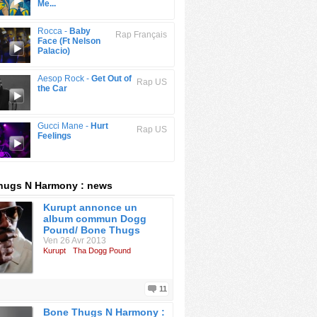
Me...
Rocca -
Baby
Rap Français
Face (Ft Nelson
Palacio)
Aesop Rock -
Get Out of
Rap US
the Car
Gucci Mane -
Hurt
Rap US
Feelings
hugs N Harmony : news
Kurupt annonce un
album commun Dogg
Pound/ Bone Thugs
Ven 26 Avr 2013
Kurupt
Tha Dogg Pound
11
Bone Thugs N Harmony :