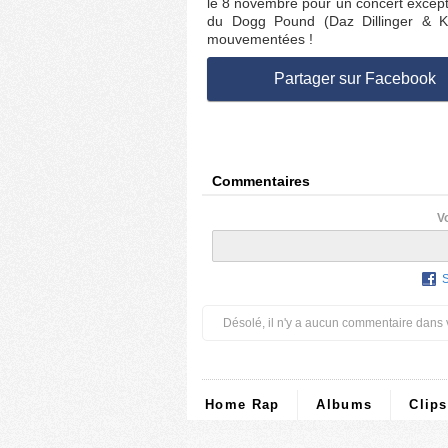
le 8 novembre pour un concert except
du Dogg Pound (Daz Dillinger & Ku
mouvementées !
Partager sur Facebook
Commentaires
V
Désolé, il n'y a aucun commentaire dans 
Home Rap
Albums
Clips