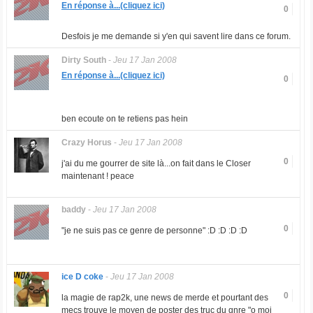
En réponse à...(cliquez ici)
0
Desfois je me demande si y'en qui savent lire dans ce forum.
Dirty South
-
Jeu 17 Jan 2008
En réponse à...(cliquez ici)
0
ben ecoute on te retiens pas hein
Crazy Horus
-
Jeu 17 Jan 2008
0
j'ai du me gourrer de site là...on fait dans le Closer
maintenant ! peace
baddy
-
Jeu 17 Jan 2008
0
"je ne suis pas ce genre de personne" :D :D :D :D
ice D coke
-
Jeu 17 Jan 2008
0
la magie de rap2k, une news de merde et pourtant des
mecs trouve le moyen de poster des truc du gnre "o moi