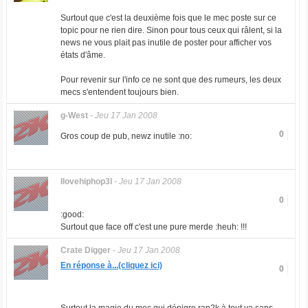
Surtout que c'est la deuxième fois que le mec poste sur ce
topic pour ne rien dire. Sinon pour tous ceux qui râlent, si la
news ne vous plait pas inutile de poster pour afficher vos
états d'âme.
Pour revenir sur l'info ce ne sont que des rumeurs, les deux
mecs s'entendent toujours bien.
g-West
-
Jeu 17 Jan 2008
0
Gros coup de pub, newz inutile :no:
Ilovehiphop3l
-
Jeu 17 Jan 2008
0
:good:
Surtout que face off c'est une pure merde :heuh: !!!
Crate Digger
-
Jeu 17 Jan 2008
En réponse à...(cliquez ici)
0