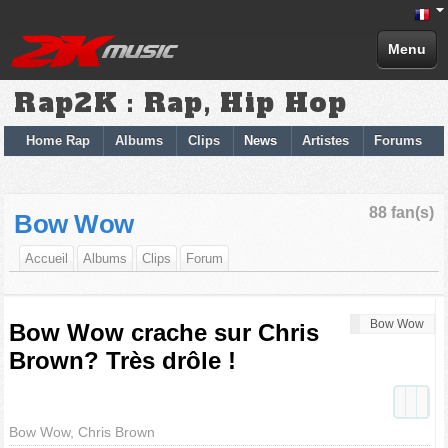
Menu
Rap2K : Rap, Hip Hop
Home Rap
Albums
Clips
News
Artistes
Forums
88 fan(s)
Bow Wow
Accueil
Albums
Clips
Forum
Bow Wow
Bow Wow crache sur Chris
Brown? Très drôle !
Bow Wow, Chris Brown