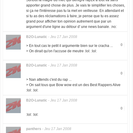
Surtout la magie du mec qui dénigre rap2k à tout va sans
apporter grand chose de plus. Je vais te simplifier les choses,
si ça ne t'intéresse pas tu la met en veilleuse. En attendant et
si tu as des réclamations à faire, je pense que tu es assez
grand pour afficher ton opinion autrement que par un
argument d'une ligne au détour d' une news banale. :no:
B2O-Lunatic
-
Jeu 17 Jan 2008
0
> En tout cas le petit il argumente bien sur le cracha ...
> On dirait qu'on l'accuse de meutre :lol: :lol:
B2O-Lunatic
-
Jeu 17 Jan 2008
0
> Nan attends c'est du rap ...
> On sait tous que Bow wow est un des Best Rappers Alive
:lol: :lol:
B2O-Lunatic
-
Jeu 17 Jan 2008
0
:lol: :lol:
panthers
-
Jeu 17 Jan 2008