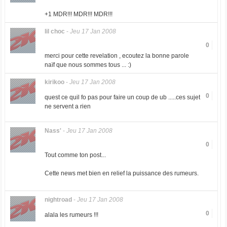
+1 MDR!!! MDR!!! MDR!!!
lil choc
-
Jeu 17 Jan 2008
0
merci pour cette revelation , ecoutez la bonne parole
naïf que nous sommes tous ... :)
kirikoo
-
Jeu 17 Jan 2008
0
quest ce quil fo pas pour faire un coup de ub .....ces sujet
ne servent a rien
Nass'
-
Jeu 17 Jan 2008
0
Tout comme ton post...
Cette news met bien en relief la puissance des rumeurs.
nightroad
-
Jeu 17 Jan 2008
0
alala les rumeurs !!!