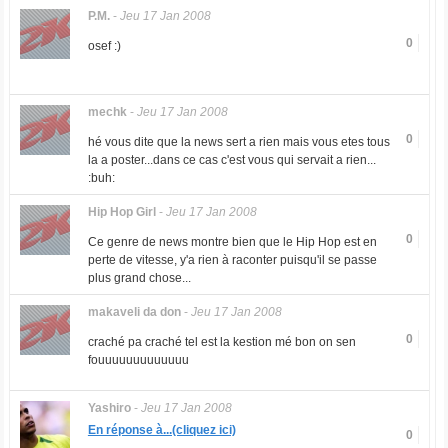
P.M.
-
Jeu 17 Jan 2008
0
osef :)
mechk
-
Jeu 17 Jan 2008
0
hé vous dite que la news sert a rien mais vous etes tous
la a poster...dans ce cas c'est vous qui servait a rien...
:buh:
Hip Hop Girl
-
Jeu 17 Jan 2008
0
Ce genre de news montre bien que le Hip Hop est en
perte de vitesse, y'a rien à raconter puisqu'il se passe
plus grand chose...
makaveli da don
-
Jeu 17 Jan 2008
0
craché pa craché tel est la kestion mé bon on sen
fouuuuuuuuuuuuu
Yashiro
-
Jeu 17 Jan 2008
En réponse à...(cliquez ici)
0