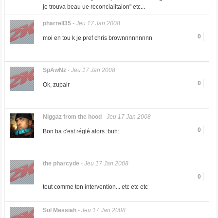
je trouva beau ue reconcialitaion" etc...
pharrell35
-
Jeu 17 Jan 2008
0
moi en tou k je pref chris brownnnnnnnnn
SpAwNz
-
Jeu 17 Jan 2008
0
Ok, zupair
Niggaz from the hood
-
Jeu 17 Jan 2008
0
Bon ba c'est réglé alors :buh:
the pharcyde
-
Jeu 17 Jan 2008
0
tout comme ton intervention... etc etc etc
Sol Messiah
-
Jeu 17 Jan 2008