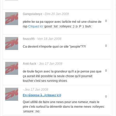
Gangstaboyz
-
Dim 20 Jan 2008
0
ptetre ke sa pa rappor avec larticle mé sé une chaine de
rap
Cliquez ici
:good: :lol: :rolleyes: ;) :o :P :) :buh:
fouss95
-
Ven 18 Jan 2008
0
Ca devient n'importe quoi ce site "people"??!
Anti-fuck
-
Jeu 17 Jan 2008
0
de toute façon avec la grandeur qu'il a je pense pas que
ça aurait été possible la seule chose qu'il pourrait
toucher c'est ses running shoes
-
Jeu 17 Jan 2008
En réponse à...(cliquez ici)
0
Quel utilité de faire une news pour une rumeur, mais le
pire c'ets surtout la démentir dans la meme news :rolleyes:
:unsure: :no: