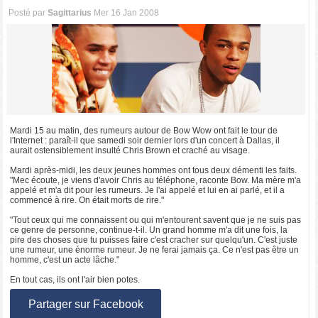
Posté par
Sagittarius
Mer 16 Jan 2008
Mardi 15 au matin, des rumeurs autour de Bow Wow ont fait le tour de
l'Internet : paraît-il que samedi soir dernier lors d'un concert à Dallas, il
aurait ostensiblement insulté Chris Brown et craché au visage.
Mardi après-midi, les deux jeunes hommes ont tous deux démenti les faits.
"Mec écoute, je viens d'avoir Chris au téléphone, raconte Bow. Ma mère m'a
appelé et m'a dit pour les rumeurs. Je l'ai appelé et lui en ai parlé, et il a
commencé à rire. On était morts de rire."
"Tout ceux qui me connaissent ou qui m'entourent savent que je ne suis pas
ce genre de personne, continue-t-il. Un grand homme m'a dit une fois, la
pire des choses que tu puisses faire c'est cracher sur quelqu'un. C'est juste
une rumeur, une énorme rumeur. Je ne ferai jamais ça. Ce n'est pas être un
homme, c'est un acte lâche."
En tout cas, ils ont l'air bien potes.
Partager sur Facebook