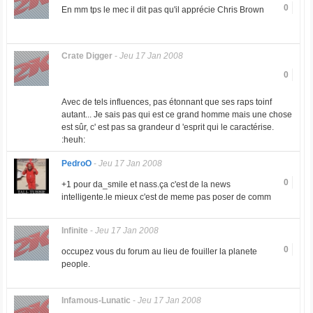
0
En mm tps le mec il dit pas qu'il apprécie Chris Brown
Crate Digger
-
Jeu 17 Jan 2008
0
Avec de tels influences, pas étonnant que ses raps toinf
autant... Je sais pas qui est ce grand homme mais une chose
est sûr, c' est pas sa grandeur d 'esprit qui le caractérise.
:heuh:
PedroO
-
Jeu 17 Jan 2008
0
+1 pour da_smile et nass.ça c'est de la news
intelligente.le mieux c'est de meme pas poser de comm
Infinite
-
Jeu 17 Jan 2008
0
occupez vous du forum au lieu de fouiller la planete
people.
Infamous-Lunatic
-
Jeu 17 Jan 2008