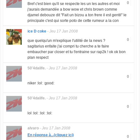
0
Bref c'est bien qu'il se respecte les un les autres et moi
j'aurais demandée a bow wow et chris brown comme
djamel debouze dit "Fait un bizou a ton frere il est gentil" le
principale c'est qui sorte poto de cette rumeur a la con
ice D coke
-
Jeu 17 Jan 2008
0
que quelqu'un m'explique l'utilité de la news ?
sagitarius enfaite j'ai compri tu cherche a te faire
embaucher par closer et tu t'entraine sur rap2k ! ok ok bon
plan respect
50'4dalife.
-
Jeu 17 Jan 2008
0
niker :lol: :good:
50'4dalife.
-
Jeu 17 Jan 2008
0
lol :lol: :lol: :lol:
alvaro
-
Jeu 17 Jan 2008
En réponse à...(cliquez ici)
0