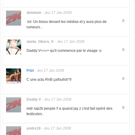
delabute
-
Jeu 17 Jan 2008
0
:lol: Un bisou devant les médias et y aura plus de
rumeurs...
utada_hikaru_fr
-
Jeu 17 Jan 2008
0
Daddy V===> qu'il commence par le visage :o
Frizi
-
Jeu 17 Jan 2008
0
C une actu RnB ça!bullsh*t!
Daddy V
-
Jeu 17 Jan 2008
0
mdr rap2k people !! a quand jay z c'est fait opéré des
testicules..
andre18
-
Jeu 17 Jan 2008