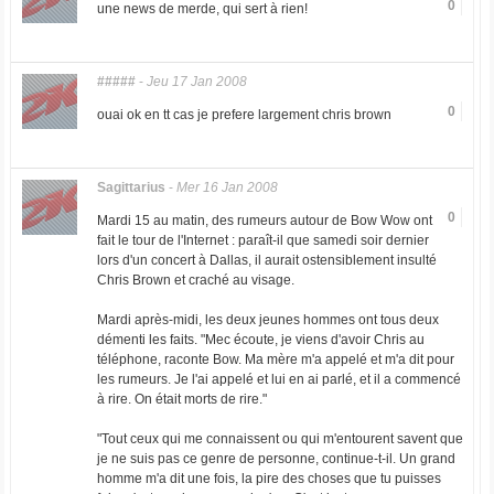
0
une news de merde, qui sert à rien!
#####
-
Jeu 17 Jan 2008
0
ouai ok en tt cas je prefere largement chris brown
Sagittarius
-
Mer 16 Jan 2008
0
Mardi 15 au matin, des rumeurs autour de Bow Wow ont
fait le tour de l'Internet : paraît-il que samedi soir dernier
lors d'un concert à Dallas, il aurait ostensiblement insulté
Chris Brown et craché au visage.
Mardi après-midi, les deux jeunes hommes ont tous deux
démenti les faits. "Mec écoute, je viens d'avoir Chris au
téléphone, raconte Bow. Ma mère m'a appelé et m'a dit pour
les rumeurs. Je l'ai appelé et lui en ai parlé, et il a commencé
à rire. On était morts de rire."
"Tout ceux qui me connaissent ou qui m'entourent savent que
je ne suis pas ce genre de personne, continue-t-il. Un grand
homme m'a dit une fois, la pire des choses que tu puisses