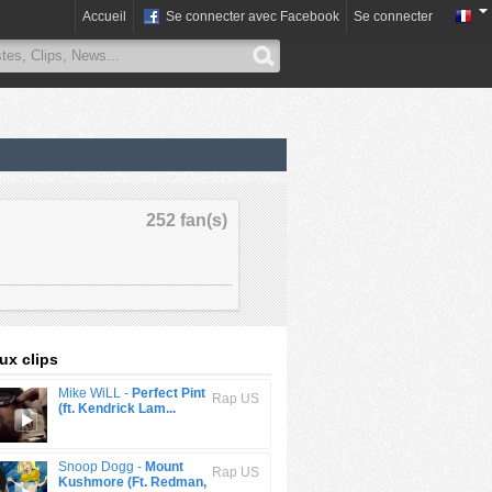
Accueil
Se connecter avec Facebook
Se connecter
252 fan(s)
x clips
Mike WiLL -
Perfect Pint
Rap US
(ft. Kendrick Lam...
Snoop Dogg -
Mount
Rap US
Kushmore (Ft. Redman,