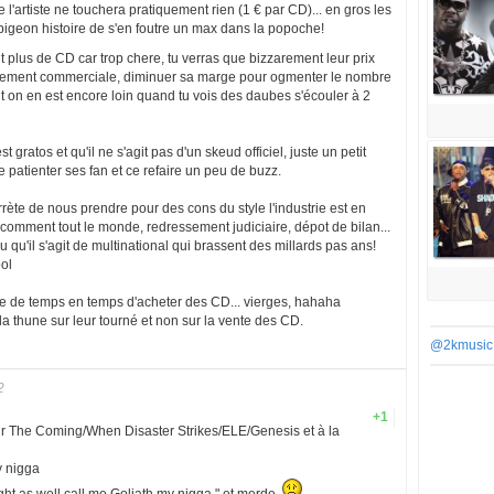
l'artiste ne touchera pratiquement rien (1 € par CD)... en gros les
igeon histoire de s'en foutre un max dans la popoche!
t plus de CD car trop chere, tu verras que bizzarement leur prix
 purement commerciale, diminuer sa marge pour ogmenter le nombre
t on en est encore loin quand tu vois des daubes s'écouler à 2
 gratos et qu'il ne s'agit pas d'un skeud officiel, juste un petit
 patienter ses fan et ce refaire un peu de buzz.
rrète de nous prendre pour des cons du style l'industrie est en
e comment tout le monde, redressement judiciaire, dépot de bilan...
u qu'il s'agit de multinational qui brassent des millards pas ans!
ol
ve de temps en temps d'acheter des CD... vierges, hahaha
e la thune sur leur tourné et non sur la vente des CD.
@2kmusic
2
+1
 sur The Coming/When Disaster Strikes/ELE/Genesis et à la
y nigga