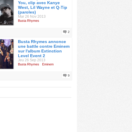
You, clip avec Kanye
West, Lil Wayne et Q-Tip
(paroles)
Mar 26 Nov 2013
Busta Rhymes
2
Busta Rhymes annonce
une battle contre Eminem
sur l'album Extinction
Level Event 2
Jeu 26 Sep 2013
Busta Rhymes
Eminem
9