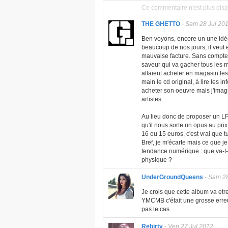
Ce commentaire n'est plus disp
THE GHETTO
-
Sam 28 Jul 20
Ben voyons, encore un une idée
beaucoup de nos jours, il veut
mauvaise facture. Sans compter
saveur qui va gacher tous les m
allaient acheter en magasin les c
main le cd original, à lire les i
acheter son oeuvre mais j'imag
artistes.
Au lieu donc de proposer un LP 
qu'il nous sorte un opus au pri
16 ou 15 euros, c'est vrai que t
Bref, je m'écarte mais ce que je
tendance numérique : que va-t-
physique ?
UnderGroundQueens
-
Sam 28
Je crois que cette album va etr
YMCMB c'était une grosse erreu
pas le cas.
Rebirty
-
Ven 27 Jul 2012