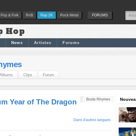
Pop & Folk
RnB
Rap 2K
Rock Metal
FORUMS
p Hop
News
Artistes
Forums
hymes
Albums
Clips
Forum
Nouveau
Busta Rhymes
um Year of The Dragon
Dans d'autres langues