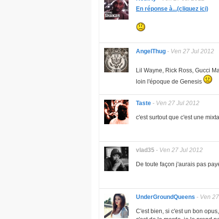
En réponse à...(cliquez ici)
AngelThug
-
Ven 27 Jul 2012
Lil Wayne, Rick Ross, Gucci Man
loin l'époque de Genesis
Taste
-
Ven 27 Jul 2012
c'est surtout que c'est une mix
vlad35
-
Ven 27 Jul 2012
De toute façon j'aurais pas pay
UnderGroundQueens
-
Ven 27
C'est bien, si c'est un bon opus