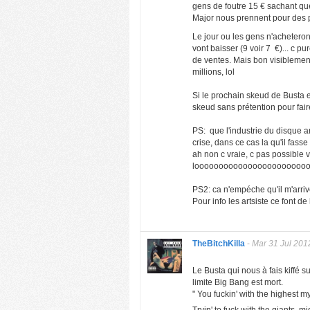
gens de foutre 15 € sachant que 
Major nous prennent pour des p
Le jour ou les gens n'acheteron
vont baisser (9 voir 7 €)... c
de ventes. Mais bon visiblemen
millions, lol
Si le prochain skeud de Busta est
skeud sans prétention pour faire
PS: que l'industrie du disque a
crise, dans ce cas la qu'il fass
ah non c vraie, c pas possible v
loooooooooooooooooooooooo
PS2: ca n'empéche qu'il m'arri
Pour info les artsiste ce font d
TheBitchKilla
-
Mar 31 Jul 201
Le Busta qui nous à fais kiffé
limite Big Bang est mort.
" You fuckin' with the highest m