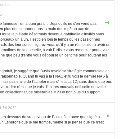
onible
12
+4
 fameuse : un album gratuit. Déjà qu'ils ne s'en vend pas
 en plus nous donner dans la main des mp3 ou aac de
 toute la pléiade désormais devenue habituelle d'invités sans
orceaux un à un. Il est bien loin le temps où les passionnés
ds dés leur sortie ; figurez-vous qu'il y a un réel plaisir à avoir en
nformations de la pochette, à voir l'artiste vous remercier pour avoir
ine que peu d'entre vous débourse un centime pour soutenir les
gratuit, je suggère que Busta revoie sa stratégie commerciale et
x raisonnable. Quand tu vas à la FNAC et tu vois le dernier NAS à
u n'as pas envie de l'acheter mais s'il était à 12, sans doute que oui.
 veux dire c'est que je vois d'un très mauvais oeil cette nouvelle
on collectionner, de misérables MP3 et non plus du support
 Jul 2012
0
e en dessous du vrai niveau de Busta. Je trouve que signé a
r. Esperons que je me trompe, meme si je pense que ce n'est