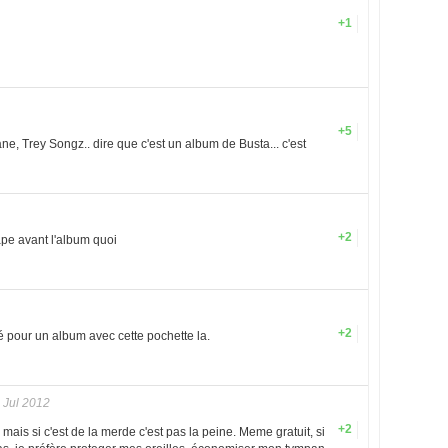
+1
+5
e, Trey Songz.. dire que c'est un album de Busta... c'est
+2
tape avant l'album quoi
+2
é pour un album avec cette pochette la.
 Jul 2012
+2
, mais si c'est de la merde c'est pas la peine. Meme gratuit, si