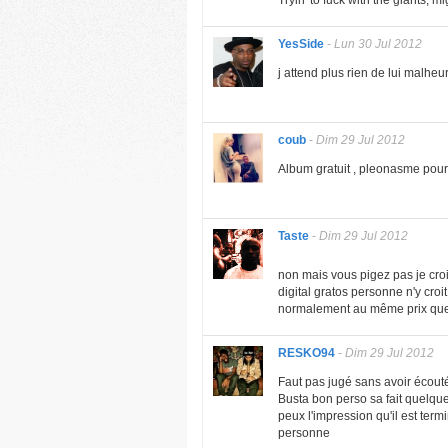
Tryin' to fuck with the giants, 
YesSide
-
Lun 30 Jul 2012
j attend plus rien de lui malh
coub
-
Dim 29 Jul 2012
Album gratuit , pleonasme pou
Taste
-
Dim 29 Jul 2012
non mais vous pigez pas je cro
digital gratos personne n'y croi
normalement au même prix que t
RESKO94
-
Dim 29 Jul 2012
Faut pas jugé sans avoir écout
Busta bon perso sa fait quelqu
peux l'impression qu'il est term
personne