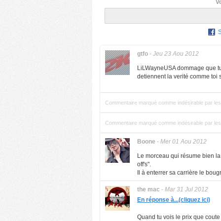
V
gtfo
-
Jeu 23 Aou 2012
LiLWayneUSA dommage que tu s
detiennent la verité comme toi 
Commentaire marqué comme indésirable par les 
Commentaire marqué comme indésirable par les 
Boone
-
Mer 01 Aou 2012
Le morceau qui résume bien la 
off's".
Il à enterrer sa carrière le boug
the mac
-
Mar 31 Jul 2012
En réponse à...(cliquez ici)
Quand tu vois le prix que coute