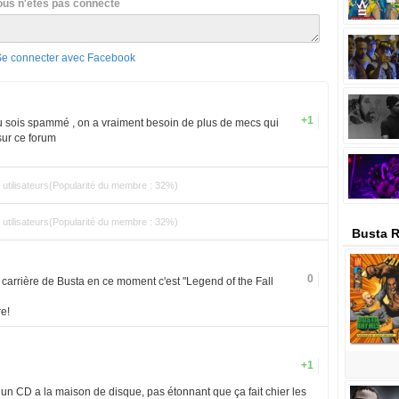
ous n'êtes pas connecté
Se connecter avec Facebook
+1
ois spammé , on a vraiment besoin de plus de mecs qui
sur ce forum
utilisateurs(Popularité du membre : 32%)
utilisateurs(Popularité du membre : 32%)
Busta 
0
carrière de Busta en ce moment c'est "Legend of the Fall
re!
+1
 un CD a la maison de disque, pas étonnant que ça fait chier les