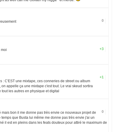
might as well call me Goliath my nigga " et merde.
0
eureusement
+3
r moi
+1
is : C'EST une mixtape, ces conneries de street ou album
t, on appelle ça une mixtape c'est tout. Le vrai skeud sortira
out les autres en physique et digital
0
é mais bon il me donne pas très envie ce nouveaux projet de
e temps que Busta lui même me donne pas très envie j'ai un
iné il est en pleins dans les feats douteux pour attiré le maximum de