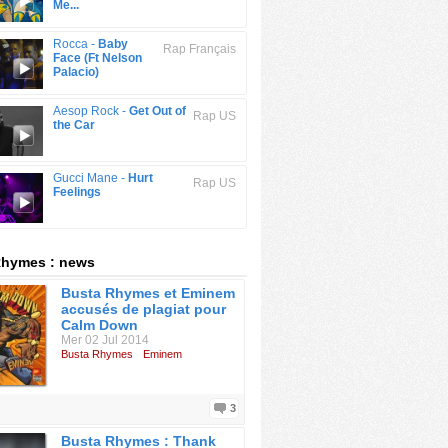
Me...
Rocca -
Baby
Rap Français
Face (Ft Nelson
Palacio)
Aesop Rock -
Get Out of
Rap US
the Car
Gucci Mane -
Hurt
Rap US
Feelings
Rhymes : news
Busta Rhymes et Eminem
accusés de plagiat pour
Calm Down
Mer 02 Jul 2014
Busta Rhymes
Eminem
3
Busta Rhymes : Thank