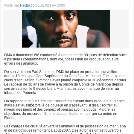
Posté par
Rédaction
Lun 02 Fev 2009
DMX a finalement été condamné à une peine de 90 jours de détention suite
à plusieurs condamnations, dont vol, possession de drogue, et cruauté
envers des animaux.
De son vrai nom Earl Simmons, DMX fut placé en probation surveillée
durant 18 mois par Cour Supérieure du Comté de Maricopa. Face aux trois
chefs d’accusation, Simmons avait plaidé coupable le 30 décembre dernier.
Le rappeur de 38 ans se trouve à la prison du Comté de Maricopa depuis
son arrestation le 9 décembre à Miami après avoir manqué de venir au
tribunal de Phoenix.
On rapporte que DMX était tout sourire en entrant dans la salle d’audience,
mais s’est aussitôt tortillé de douleur en s’asseyant ; il disait souffrir au
niveau des pieds et des genoux et pensait avoir la goutte. Malgré les
objections du procureur, Simmons a pu finalement purger sa peine en
Floride.
Les charges de cruauté envers les animaux et de possession de marijuana
et de narcotiques remontent à août 2007. Des autorités ont retrouvé trois