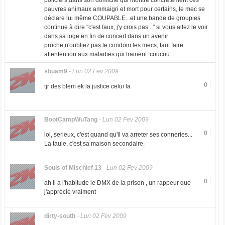
policiers dans son domicile qui montre concretement ces
pauvres animaux ammaigri et mort pour certains, le mec se
déclare lui même COUPABLE...et une bande de groupies
continue à dire "c'est faux, j'y crois pas..." si vous allez le voir
dans sa loge en fin de concert dans un avenir
proche,n'oubliez pas le condom les mecs, faut faire
attentention aux maladies qui trainent :coucou:
sbuam9
-
Lun 02 Fev 2009
0
tjr des blem ek la justice celui la
BootCampWuTang
-
Lun 02 Fev 2009
0
lol, serieux, c'est quand qu'il va arreter ses conneries...
La taule, c'est sa maison secondaire.
Souls of Mischief 13
-
Lun 02 Fev 2009
0
ah il a l'habitude le DMX de la prison , un rappeur que
j'apprécie vraiment
dirty-south
-
Lun 02 Fev 2009