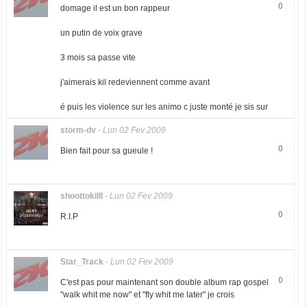
0
domage il est un bon rappeur
un putin de voix grave
3 mois sa passe vite
j'aimerais kil redeviennent comme avant
é puis les violence sur les animo c juste monté je sis sur
storm-dv
-
Lun 02 Fev 2009
0
Bien fait pour sa gueule !
shoottokilll
-
Lun 02 Fev 2009
0
R.I.P
Star_Track
-
Lun 02 Fev 2009
0
C'est pas pour maintenant son double album rap gospel
"walk whit me now" et "fly whit me later" je crois