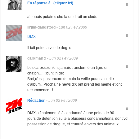
En réponse à...(cliquez ici)
0
ah ouais putain c cho la on dirait un clodo
lil'jim-gangstord
-
Lun 02 Fev 2009
0
DMX
Il fait peine a voir le dog :o
darkman x
-
Lun 02 Fev 2009
0
Les caresses n'ont jamais transformé un tigre en
chaton...!!! :buh: :hide:
Bref,c'est pas encore demain la veille pour sa sortie
d'album...Prochaine news d'X ont prend les meme et ont
recommence...!
Rédaction
-
Lun 02 Fev 2009
0
DMX a finalement été condamné à une peine de 90
jours de détention suite à plusieurs condamnations, dont vol,
possession de drogue, et cruauté envers des animaux.