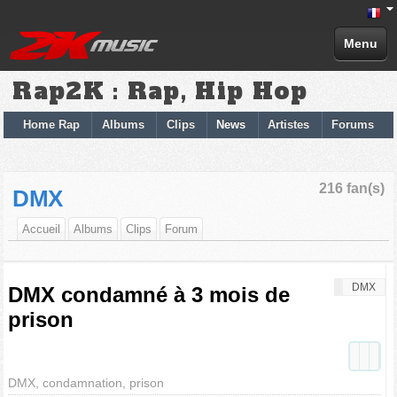
Menu
Rap2K : Rap, Hip Hop
Home Rap
Albums
Clips
News
Artistes
Forums
216 fan(s)
DMX
Accueil
Albums
Clips
Forum
DMX
DMX condamné à 3 mois de
prison
DMX, condamnation, prison