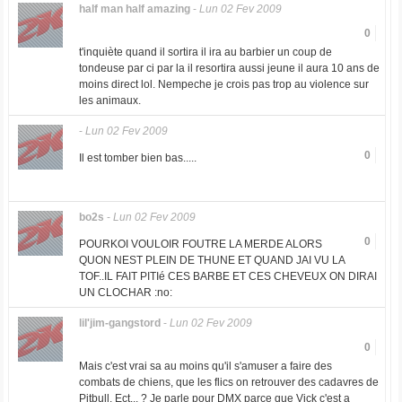
half man half amazing
-
Lun 02 Fev 2009
0
t'inquiète quand il sortira il ira au barbier un coup de
tondeuse par ci par la il resortira aussi jeune il aura 10 ans de
moins direct lol. Nempeche je crois pas trop au violence sur
les animaux.
-
Lun 02 Fev 2009
0
Il est tomber bien bas.....
bo2s
-
Lun 02 Fev 2009
0
POURKOI VOULOIR FOUTRE LA MERDE ALORS
QUON NEST PLEIN DE THUNE ET QUAND JAI VU LA
TOF..IL FAIT PITIé CES BARBE ET CES CHEVEUX ON DIRAI
UN CLOCHAR :no:
lil'jim-gangstord
-
Lun 02 Fev 2009
0
Mais c'est vrai sa au moins qu'il s'amuser a faire des
combats de chiens, que les flics on retrouver des cadavres de
Pitbull, Ect... ? Je parle pour DMX parce que Vick c'est a