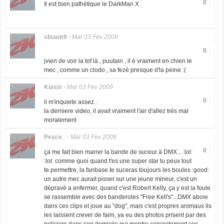
0
Il est bien pathétique le DarkMan X
sbuam9
-
Mar 03 Fev 2009
0
jvien de voir la tof là , puutain , il è vraiment en chien le
mec , comme un clodo , sa fezè presque d'la peine :(
Klasix
-
Mar 03 Fev 2009
0
il m'inquiete assez..
la derniere video, il avait vraiment l'air d'allez trés mal
moralement
Peace_
-
Mar 03 Fev 2009
0
ça me fait bien marrer la bande de suceur à DMX... :lol:
:lol: comme quoi quand t'es une super star tu peux tout
te permettre, la fanbase te suceras toujours les boules :good:
un autre mec aurait pisser sur une jeune mineur, c'est un
dépravé a enfermer, quand c'est Robert Kelly, ça y est la foule
se rassemble avec des banderoles "Free Kell's"...DMX aboie
dans ces clips et joue au "dog", mais c'est propres animaux ils
les laissent crever de faim, ya eu des photos prisent par des