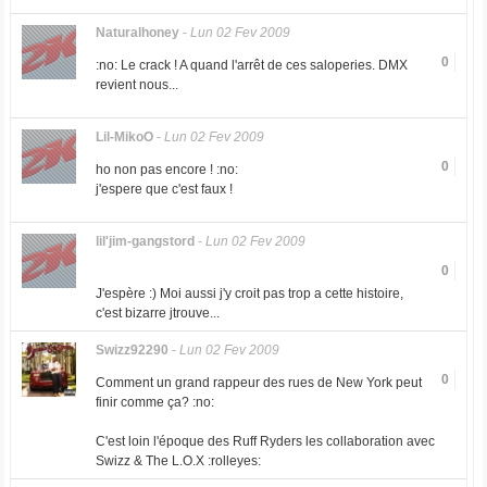
Naturalhoney
-
Lun 02 Fev 2009
0
:no: Le crack ! A quand l'arrêt de ces saloperies. DMX
revient nous...
Lil-MikoO
-
Lun 02 Fev 2009
0
ho non pas encore ! :no:
j'espere que c'est faux !
lil'jim-gangstord
-
Lun 02 Fev 2009
0
J'espère :) Moi aussi j'y croit pas trop a cette histoire,
c'est bizarre jtrouve...
Swizz92290
-
Lun 02 Fev 2009
0
Comment un grand rappeur des rues de New York peut
finir comme ça? :no:
C'est loin l'époque des Ruff Ryders les collaboration avec
Swizz & The L.O.X :rolleyes: