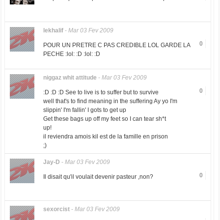
lekhalif
-
Mar 03 Fev 2009
0
POUR UN PRETRE C PAS CREDIBLE LOL GARDE LA
PECHE :lol: :D :lol: :D
niggaz whit attitude
-
Mar 03 Fev 2009
0
:D :D :D See to live is to suffer but to survive
well that's to find meaning in the suffering Ay yo I'm
slippin' I'm fallin' I gots to get up
Get these bags up off my feet so I can tear sh*t
up!
il reviendra amois kil est de la famille en prison
;)
Jay-D
-
Mar 03 Fev 2009
0
Il disait qu'il voulait devenir pasteur ,non?
sexorcist
-
Mar 03 Fev 2009