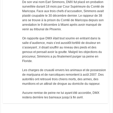
De son vrai nom Earl Simmons, DMX fut placé en probation
surveillée durant 18 mois par Cour Supérieure du Comté de
Maricopa. Face aux trois chefs d’accusation, Simmons avait
plaidé coupable le 30 décembre dernier. Le rappeur de 38
ans se trouve à la prison du Comté de Maricopa depuis son
arrestation le 9 décembre à Miami après avoir manqué de
venir au tribunal de Phoenix.
On rapporte que DMX était tout sourire en entrant dans la
salle d’audience, mais s’est aussitôt tortillé de douleur en
s’asseyant ; il disait souffrir au niveau des pieds et des
genoux et pensait avoir la goutte. Malgré les objections du
procureur, Simmons a pu finalement purger sa peine en
Floride.
Les charges de cruauté envers les animaux et de possession
de marijuana et de narcotiques remontent à août 2007. Des
autorités ont retrouvé trois chiens morts, des armes, des
munitions et un attirail de drogue au domicile du rappeur.
Aucune remise de peine ne lui ayant été accordée, DMX
restera derrière les barreaux jusqu’à fin avril.