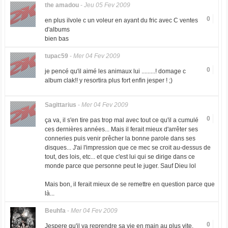
the amadou
-
Jeu 05 Fev 2009
0
en plus ilvole c un voleur en ayant du fric avec C ventes
d'albums
bien bas
tupac59
-
Mer 04 Fev 2009
0
je pencé qu'il aimé les animaux lui .........! domage c
album clak!! y resortira plus fort enfin jesper ! ;)
Sagittarius
-
Mer 04 Fev 2009
0
ça va, il s'en tire pas trop mal avec tout ce qu'il a cumulé
ces dernières années... Mais il ferait mieux d'arrêter ses
conneries puis venir prêcher la bonne parole dans ses
disques... J'ai l'impression que ce mec se croit au-dessus de
tout, des lois, etc... et que c'est lui qui se dirige dans ce
monde parce que personne peut le juger. Sauf Dieu lol
Mais bon, il ferait mieux de se remettre en question parce que
là...
Beuhfa
-
Mer 04 Fev 2009
0
Jespere qu'il va reprendre sa vie en main au plus vite.