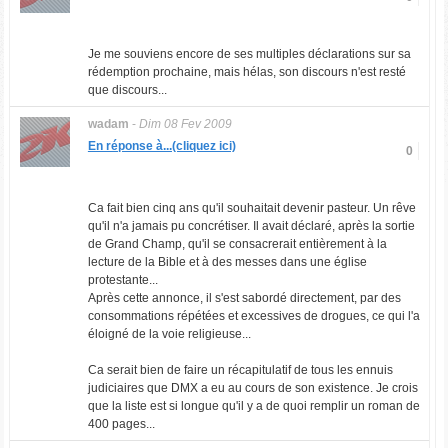
Je me souviens encore de ses multiples déclarations sur sa
rédemption prochaine, mais hélas, son discours n'est resté
que discours...
wadam
-
Dim 08 Fev 2009
En réponse à...(cliquez ici)
0
Ca fait bien cinq ans qu'il souhaitait devenir pasteur. Un rêve
qu'il n'a jamais pu concrétiser. Il avait déclaré, après la sortie
de Grand Champ, qu'il se consacrerait entièrement à la
lecture de la Bible et à des messes dans une église
protestante...
Après cette annonce, il s'est sabordé directement, par des
consommations répétées et excessives de drogues, ce qui l'a
éloigné de la voie religieuse...
Ca serait bien de faire un récapitulatif de tous les ennuis
judiciaires que DMX a eu au cours de son existence. Je crois
que la liste est si longue qu'il y a de quoi remplir un roman de
400 pages...