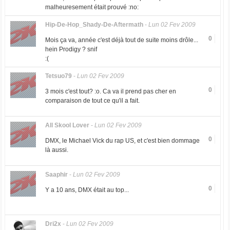
malheuresement était prouvé :no:
Hip-De-Hop_Shady-De-Aftermath
-
Lun 02 Fev 2009
0
Mois ça va, année c'est déjà tout de suite moins drôle...
hein Prodigy ? snif
:(
Tetsuo79
-
Lun 02 Fev 2009
0
3 mois c'est tout? :o. Ca va il prend pas cher en
comparaison de tout ce qu'il a fait.
All Skool Lover
-
Lun 02 Fev 2009
0
DMX, le Michael Vick du rap US, et c'est bien dommage
là aussi.
Saaphir
-
Lun 02 Fev 2009
0
Y a 10 ans, DMX était au top...
Dri2x
-
Lun 02 Fev 2009