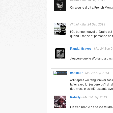
#####
-
Mar 24 Sep 2013
On a eu le droit a French Monta
#####
-
Mar 24 Sep 2013
très bonne nouvelle, Drake est 
quand il rappe et personne ne
Randal Graves
-
Mar 24 Sep 
J'espère que le Wu-tang a pas p
94kicker
-
Mar 24 Sep 2013
wtf? après wu tang forever t'as i
taffer avec lui j'espère qu'il d
des mecs plus intéressants ave
Rebirty
-
Mar 24 Sep 2013
On s'en branle de sa vie faudrait