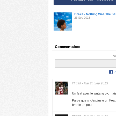
Drake - Nothing Was The S
23 Sep 2013
Commentaires
V
#####
-
Mar 24 Sep 2013
Un feat avec le wutang ok, mais
Parce que si c'est juste un Fe
branle un peu...