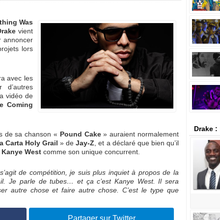
thing Was
rake
vient
ur annoncer
rojets lors
ra avec les
 d’autres
la vidéo de
re Coming
Drake :
es de sa chanson «
Pound Cake
» auraient normalement
 Carta Holy Grail
» de
Jay-Z
, et a déclaré que bien qu’il
t
Kanye West
comme son unique concurrent.
s’agit de compétition, je suis plus inquiet à propos de la
ail. Je parle de tubes… et ça c’est Kanye West. Il sera
er autre chose et faire autre chose. C’est le type que
Partager sur Twitter