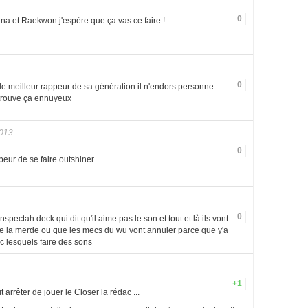
0
na et Raekwon j'espère que ça vas ce faire !
0
le meilleur rappeur de sa génération il n'endors personne
 trouve ça ennuyeux
2013
0
eur de se faire outshiner.
0
nspectah deck qui dit qu'il aime pas le son et tout et là ils vont
it de la merde ou que les mecs du wu vont annuler parce que y'a
c lesquels faire des sons
+1
 arrêter de jouer le Closer la rédac ...