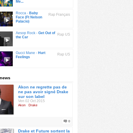
Me...
Rocca -
Baby
Rap Français
Face (Ft Nelson
Palacio)
Aesop Rock -
Get Out of
Rap US
the Car
Gucci Mane -
Hurt
Rap US
Feelings
 news
Akon ne regrette pas de
ne pas avoir signé Drake
sur son label
Ven 02 Oct 2015
Akon
Drake
0
Drake et Future sortent la