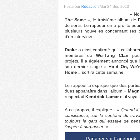
Posté par
Rédaction
Mar 24 Sep 2013
«
No
The Same
», le troisième album de
D
de sortir. Le rappeur en a profité po
plusieurs nouvelles concernant ses p
d’un interview.
Drake
a ainsi confirmé qu’il collabore
membres de
Wu-Tang Clan
pour
projets. Il a également annoncé que 
son dernier single «
Hold On, We’
Home
» sortira cette semaine.
Le rappeur a expliqué que des parti
dues apparaître dans l’album «
Magna
respectait
Kendrick Lamar
et il voyai
A ce propos, il explique :
« Quand il 
consistance, sur le contenu du trav
toujours le gars qui essaye de pens
j’aspire à surpasser. »
Partager sur Facebook