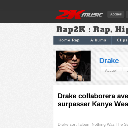
Accueil
Rap2K : Rap, Hi
Home Rap
Albums
Clips
Drake
Accueil
Drake collaborera ave
surpasser Kanye Wes
Drake sort l'album Nothing Was The 