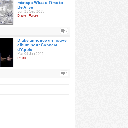
mixtape What a Time to
Be Alive
Lun 21 Sep 2015
Drake
Future
0
Drake annonce un nouvel
album pour Connect
d'Apple
Mar 09 Jun 2015
Drake
0