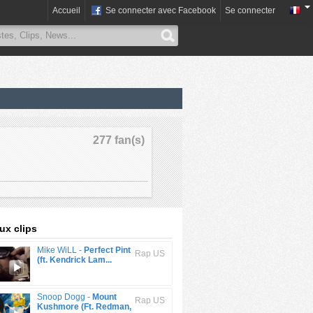
Accueil
Se connecter avec Facebook
Se connecter
277 fan(s)
x clips
Mike WiLL -
Perfect Pint
Rap US
(ft. Kendrick Lam...
Snoop Dogg -
Mount
Rap US
Kushmore (Ft. Redman,