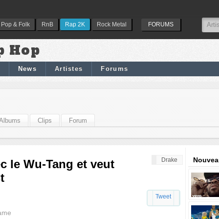
Pop & Folk
RnB
Rap 2K
Rock Metal
FORUMS
p Hop
News
Artistes
Forums
Albums
Clips
Forum
Nouveau
Drake
c le Wu-Tang et veut
t
Tweet
Same