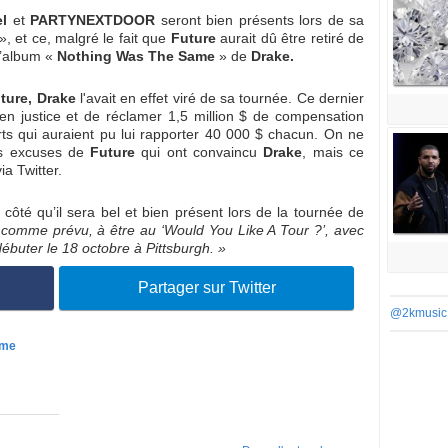
l
et
PARTYNEXTDOOR
seront bien présents lors de sa
», et ce, malgré le fait que
Future
aurait dû être retiré de
 l’album «
Nothing Was The Same
» de
Drake.
ture,
Drake
l'avait en effet viré de sa tournée. Ce dernier
 en justice et de réclamer 1,5 million $ de compensation
s qui auraient pu lui rapporter 40 000 $ chacun. On ne
les excuses de
Future
qui ont convaincu
Drake
, mais ce
ia Twitter.
ôté qu’il sera bel et bien présent lors de la tournée de
, comme prévu, à être au ‘Would You Like A Tour ?’, avec
ébuter le 18 octobre à Pittsburgh. »
Partager sur Twitter
@2kmusic
ame