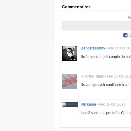
Commentaires
V
gangstashit95
-
Mar 22 Oct 20
ils forment un joli couple de ba
charles_2pac
-
Lun 21 Oct 20
Ils vont pouvoir continuer à se
Nickpain
-
Ven 18 Oct 2013
Les 2 sont mes preferés! Gloi