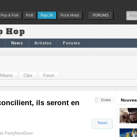
Pop & Folk
RnB
Rap 2K
Rock Metal
FORUMS
p Hop
News
Artistes
Forums
Albums
Clips
Forum
Nouveau
Drake
oncilient, ils seront en
Tweet
 et PartyNextDoor