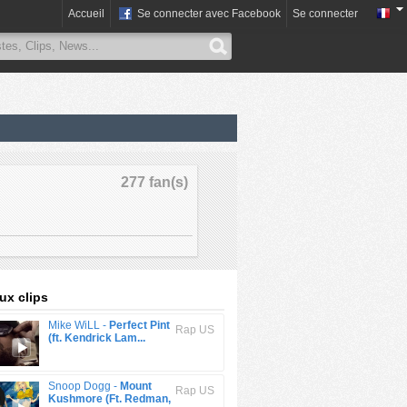
Accueil
Se connecter avec Facebook
Se connecter
277 fan(s)
x clips
Mike WiLL -
Perfect Pint
Rap US
(ft. Kendrick Lam...
Snoop Dogg -
Mount
Rap US
Kushmore (Ft. Redman,