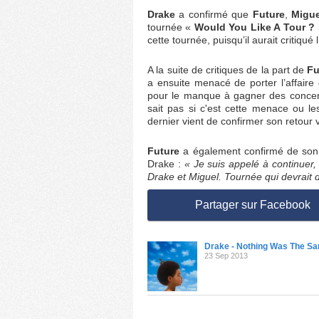
Drake
a confirmé que
Future
,
Migue
tournée «
Would You Like A Tour ?
cette tournée, puisqu’il aurait critiqué
A la suite de critiques de la part de
Fu
a ensuite menacé de porter l’affaire
pour le manque à gagner des concert
sait pas si c'est cette menace ou 
dernier vient de confirmer son retour v
Future
a également confirmé de son c
Drake :
« Je suis appelé à continuer
Drake et Miguel. Tournée qui devrait d
Partager sur Facebook
Drake - Nothing Was The S
23 Sep 2013