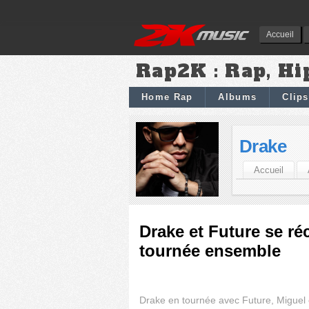
Accueil
Rap2K : Rap, Hi
Home Rap
Albums
Clips
Drake
Accueil
Drake et Future se réc
tournée ensemble
Drake en tournée avec Future, Miguel