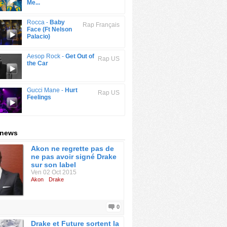
Me...
Rocca -
Baby
Rap Français
Face (Ft Nelson
Palacio)
Aesop Rock -
Get Out of
Rap US
the Car
Gucci Mane -
Hurt
Rap US
Feelings
 news
Akon ne regrette pas de
ne pas avoir signé Drake
sur son label
Ven 02 Oct 2015
Akon
Drake
0
Drake et Future sortent la