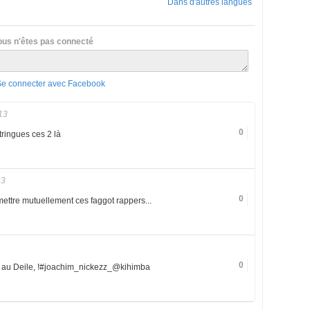
Dans d'autres langues
ous n'êtes pas connecté
Se connecter avec Facebook
13
0
ltringues ces 2 là
13
0
 mettre mutuellement ces faggot rappers...
0
re au Deile, !#joachim_nickezz_@kihimba