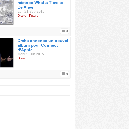
mixtape What a Time to
Be Alive
Lun 21 Sep 2015
Drake
Future
0
Drake annonce un nouvel
album pour Connect
d'Apple
Mar 09 Jun 2015
Drake
0