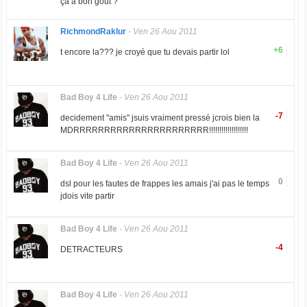
ça a bon goût ?
RichmondRaklur
-
Ven 26 Aou 2011
+6
t encore la??? je croyé que tu devais partir lol
Bad Boy 4 Life
-
Ven 26 Aou 2011
-7
decidement "amis" jsuis vraiment pressé jcrois bien la
MDRRRRRRRRRRRRRRRRRRRRRR!!!!!!!!!!!!!!!!!!!
Bad Boy 4 Life
-
Ven 26 Aou 2011
0
dsl pour les fautes de frappes les amais j'ai pas le temps
jdois vite partir
Bad Boy 4 Life
-
Ven 26 Aou 2011
-4
DETRACTEURS
Bad Boy 4 Life
-
Ven 26 Aou 2011