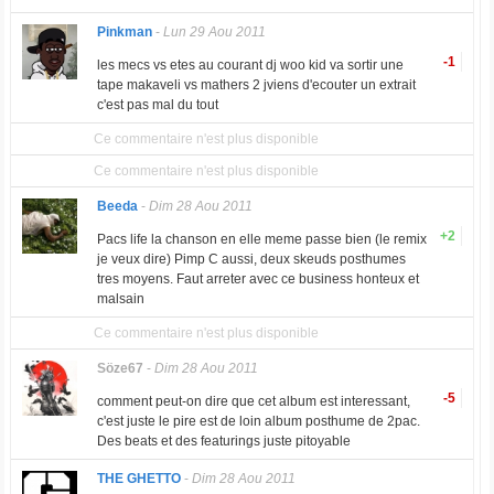
Pinkman
-
Lun 29 Aou 2011
-1
les mecs vs etes au courant dj woo kid va sortir une
tape makaveli vs mathers 2 jviens d'ecouter un extrait
c'est pas mal du tout
Ce commentaire n'est plus disponible
Ce commentaire n'est plus disponible
Beeda
-
Dim 28 Aou 2011
+2
Pacs life la chanson en elle meme passe bien (le remix
je veux dire) Pimp C aussi, deux skeuds posthumes
tres moyens. Faut arreter avec ce business honteux et
malsain
Ce commentaire n'est plus disponible
Söze67
-
Dim 28 Aou 2011
-5
comment peut-on dire que cet album est interessant,
c'est juste le pire est de loin album posthume de 2pac.
Des beats et des featurings juste pitoyable
THE GHETTO
-
Dim 28 Aou 2011