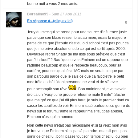
bonne nuit a vous 2 mes amis.
Borsalino95
-
Sam 27 Aou 2011
En réponse à...(cliquez ici)
0
Jerry du mec qui se prend pour une source d'influence juste
parce que son blaze ressemblait au mien, ouais la majeure
partie de ce que j'écoute c'est du old school c'est pas pour ca
que je me prive absolument de ce qui est sortit après 2000.
Devrais-je retirer Shady de ma liste sous prétexte que c'est
pas "ol skool" ? Sauf que tu vois Eminem est un rappeur que
j'admire beaucoup et que je respecte beaucoup, pour sa
carrière, pour ses qualités d'MC mais ne serait-ce que par
son parcours parce que je sais ce que ca fait d'etre le petit
mec frêle et chétif dont personne ne veut et de s'élever
pour accomplir son rêve
. Bon maintenant je vais avoir
droit à un "vasy t une groupie retourne maté 8 mile". Sache
que malgré ce que j'ai dit plus haut, je suis le premier dont ca
casse les couilles de voir Eminem sucé partout et ce genre de
news sur le forum, j'aime le rappeur mais faut pas abuser,
Eminem n'est qu'un homme.
Non cette news n'était pas nécessaire et si tu veux mon avis
je trouve que Eminem n'est pas à plaindre, ouais il peut pas
sortir de chez lui, bof il passe tout son temps chez lui ou bien