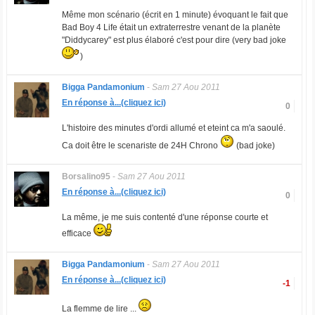
Même mon scénario (écrit en 1 minute) évoquant le fait que
Bad Boy 4 Life était un extraterrestre venant de la planète
"Diddycarey" est plus élaboré c'est pour dire (very bad joke
)
Bigga Pandamonium
-
Sam 27 Aou 2011
En réponse à...(cliquez ici)
0
L'histoire des minutes d'ordi allumé et eteint ca m'a saoulé.
Ca doit être le scenariste de 24H Chrono
(bad joke)
Borsalino95
-
Sam 27 Aou 2011
En réponse à...(cliquez ici)
0
La même, je me suis contenté d'une réponse courte et
efficace
Bigga Pandamonium
-
Sam 27 Aou 2011
En réponse à...(cliquez ici)
-1
La flemme de lire ...