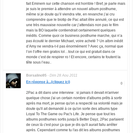
fait Eminem sur cette chanson est horrible ! Bref, je parle mais
je suis le premier à attendre un nouvel album posthume,
même si je doute qu’il viendra vite, en revanche j’ai cru
comprendre que le biotip de Pac allait être annulé, ce qui est
une très mauvaise nouvelle car j’attendais non pas le film
mais la BO laquelle contiendrait certainement quelques
inédits. Comme quoi ce business posthume marche, qui n’a
pas écouté le dernier Michael, voire acheté ? Un albm inédit
d’Amy ne vendra-t-il pas énormément ? Avec ça, normal que
l’on t’offre rien gratos lol…tout ce qui est gratuit dans ce
monde c’est de respirer ro ! Et encore, certains te foutent la
tête sous l’eau..
Borsalino95
-
Dim 28 Aou 2011
En réponse à...(cliquez ici)
0
2Pac a dit dans une interview : si jamais il devait m'arriver
quelque chose j'ai un certain nombre d'albums prêts à sortir
après ma mort, je pense qu'on a respecté sa volonté mais je
doute qu'il ait demandé à ce qu'on sorte des albums type
Loyal To The Game ou Pac's Life. Je pense que tout les
albums posthumes sortis jusqu'à Better Dayz, 2Pac parlaient
de ceux là c'est pour ça que je dis qu'il aurait fallu arrêter
après. Cependant comme tu l'as dit les albums posthumes