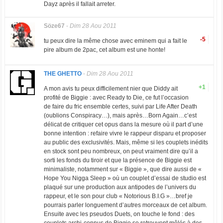
Dayz après il fallait arreter.
Söze67
-
Dim 28 Aou 2011
-5
tu peux dire la même chose avec eminem qui a fait le
pire album de 2pac, cet album est une honte!
THE GHETTO
-
Dim 28 Aou 2011
+1
A mon avis tu peux difficilement nier que Diddy ait
profité de Biggie : avec Ready to Die, ce fut l’occasion
de faire du fric ensemble certes, suivi par Life After Death
(oublions Conspiracy…), mais après…Born Again…c’est
délicat de critiquer cet opus dans la mesure où il part d’une
bonne intention : refaire vivre le rappeur disparu et proposer
au public des exclusivités. Mais, même si les couplets inédits
en stock sont peu nombreux, on peut vraiment dire qu’il a
sorti les fonds du tiroir et que la présence de Biggie est
minimaliste, notamment sur « Biggie », que dire aussi de «
Hope You Nigga Sleep » où un couplet d’essai de studio est
plaqué sur une production aux antipodes de l’univers du
rappeur, et le son pour club « Notorious B.I.G »…bref je
pourrais parler longuement d’autres morceaux de cet album.
Ensuite avec les pseudos Duets, on touche le fond : des