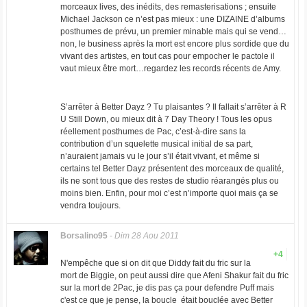
morceaux lives, des inédits, des remasterisations ; ensuite
Michael Jackson ce n’est pas mieux : une DIZAINE d’albums
posthumes de prévu, un premier minable mais qui se vend…
non, le business après la mort est encore plus sordide que du
vivant des artistes, en tout cas pour empocher le pactole il
vaut mieux être mort…regardez les records récents de Amy.
S’arrêter à Better Dayz ? Tu plaisantes ? Il fallait s’arrêter à R
U Still Down, ou mieux dit à 7 Day Theory ! Tous les opus
réellement posthumes de Pac, c’est-à-dire sans la
contribution d’un squelette musical initial de sa part,
n’auraient jamais vu le jour s’il était vivant, et même si
certains tel Better Dayz présentent des morceaux de qualité,
ils ne sont tous que des restes de studio réarangés plus ou
moins bien. Enfin, pour moi c’est n’importe quoi mais ça se
vendra toujours.
Borsalino95
-
Dim 28 Aou 2011
+4
N'empêche que si on dit que Diddy fait du fric sur la
mort de Biggie, on peut aussi dire que Afeni Shakur fait du fric
sur la mort de 2Pac, je dis pas ça pour defendre Puff mais
c'est ce que je pense, la boucle était bouclée avec Better