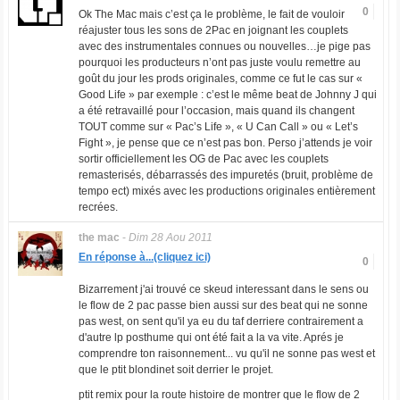
0
Ok The Mac mais c’est ça le problème, le fait de vouloir
réajuster tous les sons de 2Pac en joignant les couplets
avec des instrumentales connues ou nouvelles…je pige pas
pourquoi les producteurs n’ont pas juste voulu remettre au
goût du jour les prods originales, comme ce fut le cas sur «
Good Life » par exemple : c’est le même beat de Johnny J qui
a été retravaillé pour l’occasion, mais quand ils changent
TOUT comme sur « Pac’s Life », « U Can Call » ou « Let’s
Fight », je pense que ce n’est pas bon. Perso j’attends je voir
sortir officiellement les OG de Pac avec les couplets
remasterisés, débarrassés des impuretés (bruit, problème de
tempo ect) mixés avec les productions originales entièrement
recrées.
the mac
-
Dim 28 Aou 2011
En réponse à...(cliquez ici)
0
Bizarrement j'ai trouvé ce skeud interessant dans le sens ou
le flow de 2 pac passe bien aussi sur des beat qui ne sonne
pas west, on sent qu'il ya eu du taf derriere contrairement a
d'autre lp posthume qui ont été fait a la va vite. Aprés je
comprendre ton raisonnement... vu qu'il ne sonne pas west et
que le ptit blondinet soit derrier le projet.
ptit remix pour la route histoire de montrer que le flow de 2