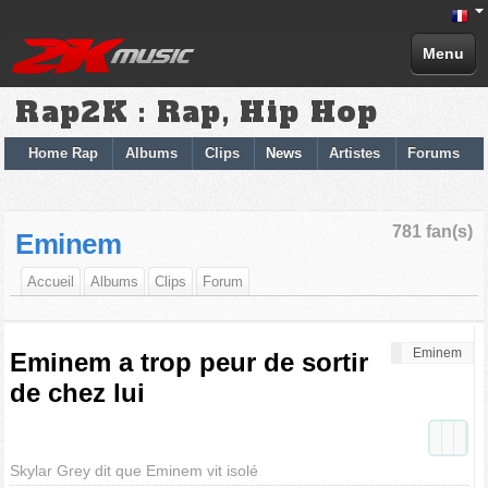
Menu
Rap2K : Rap, Hip Hop
Home Rap
Albums
Clips
News
Artistes
Forums
781 fan(s)
Eminem
Accueil
Albums
Clips
Forum
Eminem
Eminem a trop peur de sortir
de chez lui
Skylar Grey dit que Eminem vit isolé