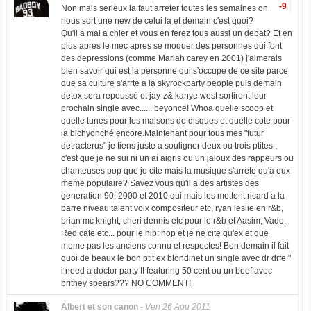
-9
Non mais serieux la faut arreter toutes les semaines on
nous sort une new de celui la et demain c'est quoi?
Qu'il a mal a chier et vous en ferez tous aussi un debat? Et en
plus apres le mec apres se moquer des personnes qui font
des depressions (comme Mariah carey en 2001) j'aimerais
bien savoir qui est la personne qui s'occupe de ce site parce
que sa culture s'arrte a la skyrockparty people puis demain
detox sera repoussé et jay-z& kanye west sortiront leur
prochain single avec...... beyonce! Whoa quelle scoop et
quelle tunes pour les maisons de disques et quelle cote pour
la bichyonché encore.Maintenant pour tous mes "futur
detracterus" je tiens juste a souligner deux ou trois ptites ,
c'est que je ne sui ni un ai aigris ou un jaloux des rappeurs ou
chanteuses pop que je cite mais la musique s'arrete qu'a eux
meme populaire? Savez vous qu'il a des artistes des
generation 90, 2000 et 2010 qui mais les mettent ricard a la
barre niveau talent voix compositeur etc, ryan leslie en r&b,
brian mc knight, cheri dennis etc pour le r&b et Aasim, Vado,
Red cafe etc... pour le hip; hop et je ne cite qu'ex et que
meme pas les anciens connu et respectes! Bon demain il fait
quoi de beaux le bon ptit ex blondinet un single avec dr drfe "
i need a doctor party II featuring 50 cent ou un beef avec
britney spears??? NO COMMENT!
Albert et son canon
-
Ven 26 Aou 2011