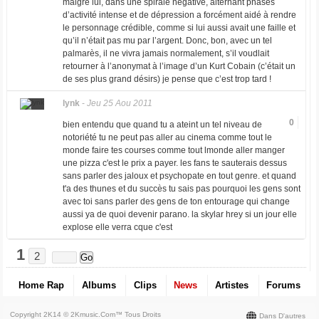
malgré lui, dans une spirale négative, alternant phases
d’activité intense et de dépression a forcément aidé à rendre
le personnage crédible, comme si lui aussi avait une faille et
qu’il n’était pas mu par l’argent. Donc, bon, avec un tel
palmarès, il ne vivra jamais normalement, s’il voudlait
retourner à l’anonymat à l’image d’un Kurt Cobain (c’était un
de ses plus grand désirs) je pense que c’est trop tard !
lynk
-
Jeu 25 Aou 2011
0
bien entendu que quand tu a ateint un tel niveau de
notoriété tu ne peut pas aller au cinema comme tout le
monde faire tes courses comme tout lmonde aller manger
une pizza c'est le prix a payer. les fans te sauterais dessus
sans parler des jaloux et psychopate en tout genre. et quand
t'a des thunes et du succès tu sais pas pourquoi les gens sont
avec toi sans parler des gens de ton entourage qui change
aussi ya de quoi devenir parano. la skylar hrey si un jour elle
explose elle verra cque c'est
1
2
Home Rap
Albums
Clips
News
Artistes
Forums
Copyright 2K14 © 2Kmusic.com™
Tous Droits
Dans D'autres