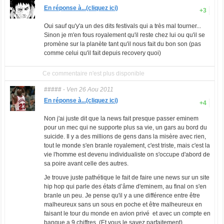
En réponse à...(cliquez ici)
+3
Oui sauf qu'y'a un des dits festivals qui a très mal tourner...
Sinon je m'en fous royalement qu'il reste chez lui ou qu'il se
promène sur la planète tant qu'il nous fait du bon son (pas
comme celui qu'il fait depuis recovery quoi)
Ce commentaire n'est plus disponible
#####
-
Ven 26 Aou 2011
En réponse à...(cliquez ici)
+4
Non j'ai juste dit que la news fait presque passer eminem
pour un mec qui ne supporte plus sa vie, un gars au bord du
suicide. Il y a des millions de gens dans la misère avec rien,
tout le monde s'en branle royalement, c'est triste, mais c'est la
vie l'homme est devenu individualiste on s'occupe d'abord de
sa poire avant celle des autres.
Je trouve juste pathétique le fait de faire une news sur un site
hip hop qui parle des états d’âme d'eminem, au final on s'en
branle un peu. Je pense qu'il y a une différence entre être
malheureux sans un sous en poche et être malheureux en
faisant le tour du monde en avion privé et avec un compte en
banque a 9 chiffres. (Et vous le savez parfaitement)