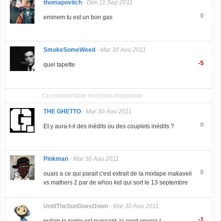
thomapovitch
-
Dim 11 Sep 2011
0
eminem tu est un bon gas
SmokeSomeWeed
-
Mar 30 Aou 2011
-5
quel tapette
Ce commentaire n'est plus disponible
THE GHETTO
-
Mar 30 Aou 2011
0
Et y aura-t-il des inédits ou des couplets inédits ?
Pinkman
-
Mar 30 Aou 2011
0
ouais a ce qui parait c'est extrait de la mixtape makaveli
vs mathers 2 par de whoo kid qui sort le 13 septembre
UntilTheSunGoesDown
-
Mar 30 Aou 2011
-1