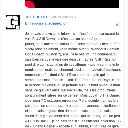
THE GHETTO
-
Dim 28 Aou 2011
En réponse à...(cliquez ici)
0
Je n’avais pas vu cette interview…c’est étrange car quand tu
vois R U Still Down, ce n’est pas un album à proprement
parler, mais une compilation d’anciens morceaux des années
93/94 principalement, voire même avant (I Wonder if Heaven
Got a Ghetto, 92 non ?), ensuite le best of…no comment, tu
sais bien ce que je vais dire dessus….après, Still I Rise, on
peut dire qu’il s’agit d’un de ces albums « prêt » comme tu le
mentionnes, mais franchement c’est bien mauvais à quelques
morceaux près, dont « Still I Rise » par exemple qui me
semble pas mal. Ensuite…Until The End et Better Dayz, c’est
la période Makaveli, ou la période au plus haut niveau à mon
sens, ce qui vaut aussi sur Pac’s Life, mais les productions
sont vraiment ratées sur ce dernier. Mais Loyal To The Game,
c’est quoi ? C’est…une erreur non ? J’ai écouté maintes fois
cet album en son temps, il y a quelques années, actuellement
et je ne vois toujours rien de bon dessus, peut-être suis-je
sourd ? Il n’y a vraiment rien du tout qui m’a plus, sauf un peu
« Out On Bail »…je ne sais pas si tu as entendu la version OG
de « Ghetto Gospel » et celle sur l’album, en tout cas ce qu’a