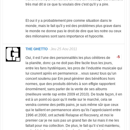
très mal dit si ce que tu voulais dire c'est qu'il y a pire.
Et oui il y a probablement pire comme situation dans le
monde, mais le fait qu'il y est des problèmes plus grave dans
le monde ne donne pas le droit de dire que les notre ou ceux
des milionaires sont sans importance et hypocrite.
THE GHETTO
-
Jeu 25 Aou 2011
-5
Oui, il est l’une des personnalités les plus célèbres de
la planète, donc ça ne doit pas être facile tous les jours,
entre les fans hystériques, les pros de l’industrie musicale qui
lui courent après en permanence…vous savez tous qu’un
concert soutenu par Em peut générer des bénéfices hors
normes, que des produits dérivés à son effigie rapportent
énormément, sans parler de la vente de ses albums
(meilleure vente rap entre 2009 et 2010). De toute façon, il en
est à un point où quoi qu’il mette sur le marché, cela se
vendra comme des petits pains, je suis même sûr que ceux
qui le taillent en permanence alors qu’ils l’appréciaient entre
1996 et 2000, ont acheté Relapse et Recovery, et moi le
premier car je ne suis pas un grand fan de lui mais il me les
fallait pour ma collection. De plus, le fait qu’il s’est maintenu,