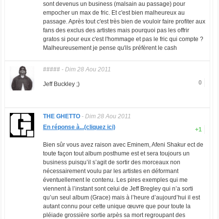
sont devenus un business (malsain au passage) pour
empocher un max de fric. Et c'est bien malheureux au
passage. Après tout c'est très bien de vouloir faire profiter aux
fans des exclus des artistes mais pourquoi pas les offrir
gratos si pour eux c'est l'hommage et pas le fric qui compte ?
Malheureusement je pense qu'ils préfèrent le cash
#####
-
Dim 28 Aou 2011
0
Jeff Buckley ;)
THE GHETTO
-
Dim 28 Aou 2011
En réponse à...(cliquez ici)
+1
Bien sûr vous avez raison avec Eminem, Afeni Shakur ect de
toute façon tout album posthume est et sera toujours un
business puisqu’il s’agit de sortir des morceaux non
nécessairement voulu par les artistes en déformant
éventuellement le contenu. Les pires exemples qui me
viennent à l’instant sont celui de Jeff Bregley qui n’a sorti
qu’un seul album (Grace) mais à l’heure d’aujourd’hui il est
autant connu pour cette unique œuvre que pour toute la
pléiade grossière sortie arpès sa mort regroupant des