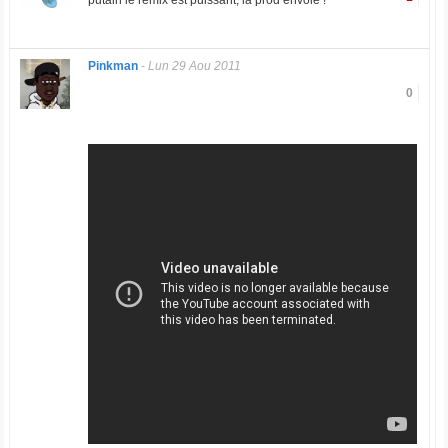
putain le remix est puissant, la prod envoie !
Pinkman
-
Lun 29 Aou 2011
0