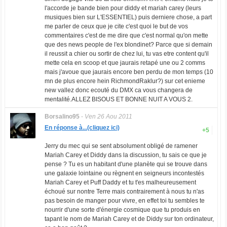
l'accorde je bande bien pour diddy et mariah carey (leurs
musiques bien sur L'ESSENTIEL) puis derniere chose, a part
me parler de ceux que je cite c'est quoi le but de vos
commentaires c'est de me dire que c'est normal qu'on mette
que des news people de l'ex blondinet? Parce que si demain
il reussit a chier ou sortir de chez lui, tu vas etre content qu'il
mette cela en scoop et que jaurais retapé une ou 2 comms
mais j'avoue que jaurais encore ben perdu de mon temps (10
mn de plus encore hein RichmondRaklur?) sur cet enieme
new vallez donc ecouté du DMX ca vous changera de
mentalité.ALLEZ BISOUS ET BONNE NUIT A VOUS 2.
Borsalino95
-
Ven 26 Aou 2011
En réponse à...(cliquez ici)
+5
Jerry du mec qui se sent absolument obligé de ramener
Mariah Carey et Diddy dans la discussion, tu sais ce que je
pense ? Tu es un habitant d'une planète qui se trouve dans
une galaxie lointaine ou règnent en seigneurs incontestés
Mariah Carey et Puff Daddy et tu t'es malheureusement
échoué sur nontre Terre mais contrairement à nous tu n'as
pas besoin de manger pour vivre, en effet toi tu sembles te
nourrir d'une sorte d'énergie cosmique que tu produis en
tapant le nom de Mariah Carey et de Diddy sur ton ordinateur,