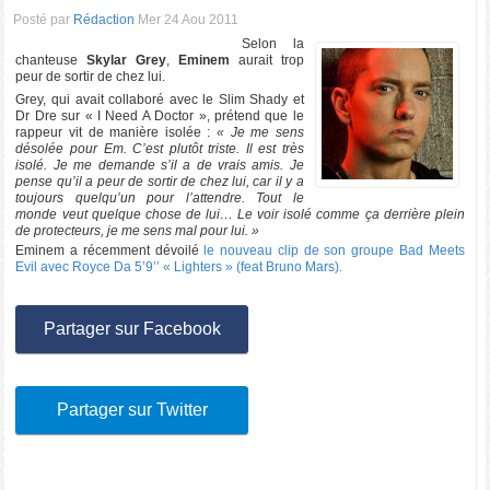
Posté par
Rédaction
Mer 24 Aou 2011
Selon la
chanteuse
Skylar Grey
,
Eminem
aurait trop
peur de sortir de chez lui.
Grey, qui avait collaboré avec le Slim Shady et
Dr Dre sur « I Need A Doctor », prétend que le
rappeur vit de manière isolée :
« Je me sens
désolée pour Em. C’est plutôt triste. Il est très
isolé. Je me demande s’il a de vrais amis. Je
pense qu’il a peur de sortir de chez lui, car il y a
toujours quelqu’un pour l’attendre. Tout le
monde veut quelque chose de lui… Le voir isolé comme ça derrière plein
de protecteurs, je me sens mal pour lui. »
Eminem a récemment dévoilé
le nouveau clip de son groupe Bad Meets
Evil avec Royce Da 5’9’’ « Lighters » (feat Bruno Mars).
Partager sur Facebook
Partager sur Twitter