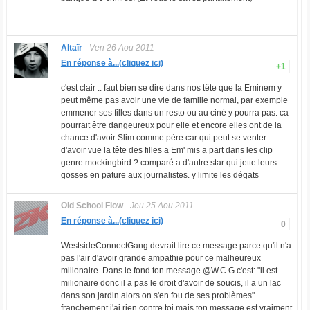
Altaïr
-
Ven 26 Aou 2011
En réponse à...(cliquez ici)
+1
c'est clair .. faut bien se dire dans nos tête que la Eminem y
peut même pas avoir une vie de famille normal, par exemple
emmener ses filles dans un resto ou au ciné y pourra pas. ca
pourrait être dangeureux pour elle et encore elles ont de la
chance d'avoir Slim comme père car qui peut se venter
d'avoir vue la tête des filles a Em' mis a part dans les clip
genre mockingbird ? comparé a d'autre star qui jette leurs
gosses en pature aux journalistes. y limite les dégats
Old School Flow
-
Jeu 25 Aou 2011
En réponse à...(cliquez ici)
0
WestsideConnectGang devrait lire ce message parce qu'il n'a
pas l'air d'avoir grande ampathie pour ce malheureux
milionaire. Dans le fond ton message @W.C.G c'est: "il est
milionaire donc il a pas le droit d'avoir de soucis, il a un lac
dans son jardin alors on s'en fou de ses problèmes"...
franchement j'ai rien contre toi mais ton message est vraiment