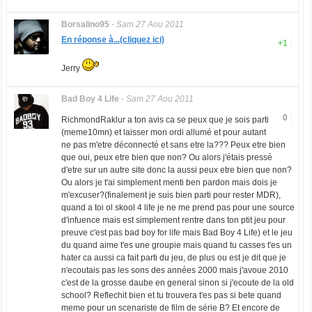
Borsalino95
-
Sam 27 Aou 2011
En réponse à...(cliquez ici)
+1
Jerry
Bad Boy 4 Life
-
Sam 27 Aou 2011
0
RichmondRaklur a ton avis ca se peux que je sois parti
(meme10mn) et laisser mon ordi allumé et pour autant
ne pas m'etre déconnecté et sans etre la??? Peux etre bien
que oui, peux etre bien que non? Ou alors j'étais pressé
d'etre sur un autre site donc la aussi peux etre bien que non?
Ou alors je t'ai simplement menti ben pardon mais dois je
m'excuser?(finalement je suis bien parti pour rester MDR),
quand a toi ol skool 4 life je ne me prend pas pour une source
d'infuence mais est simplement rentre dans ton ptit jeu pour
preuve c'est pas bad boy for life mais Bad Boy 4 Life) et le jeu
du quand aime t'es une groupie mais quand tu casses t'es un
hater ca aussi ca fait parti du jeu, de plus ou est je dit que je
n'ecoutais pas les sons des années 2000 mais j'avoue 2010
c'est de la grosse daube en general sinon si j'ecoute de la old
school? Reflechit bien et tu trouvera t'es pas si bete quand
meme pour un scenariste de film de série B? Et encore de