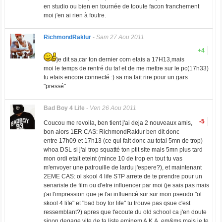
en studio ou bien en tournée de tooute facon franchement
moi j'en ai rien à foutre.
RichmondRaklur
-
Sam 27 Aou 2011
+4
je dit sa,car ton dernier com etais a 17H13,mais
moi le temps de rentré du taf et de me mettre sur le pc(17h33)
tu etais encore connecté :) sa ma fait rire pour un gars
"pressé"
Bad Boy 4 Life
-
Ven 26 Aou 2011
-5
Coucou me revoila, ben tient j'ai deja 2 nouveaux amis,
bon alors 1ER CAS: RichmondRaklur ben dit donc
entre 17h09 et 17h13 (ce qui fait donc au total 5mn de trop)
whoa DSL si j'ai trop squatté ton ptit site mais 5mn plus tard
mon ordi etait eteint (mince 10 de trop en tout tu vas
m'envoyer une patrouille de lardu j'espere?), et maintenant
2EME CAS: ol skool 4 life STP arrete de te prendre pour un
senariste de film ou d'etre influencer par moi (je sais pas mais
j'ai l'impression que je t'ai influencé sur sur mon pseudo "ol
skool 4 life" et "bad boy for life" tu trouve pas qsue c'est
ressemblant?) apres que t'ecoute du old school ca j'en doute
sinon degage vite de ta liste eminem A.K.A. em&ms mais je te