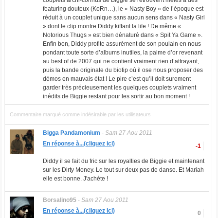
couplets archi-connus de Biggie se retrouvent mêlés à des
featuring douteux (KoRn…), le « Nasty Boy » de l’époque est
réduit à un couplet unique sans aucun sens dans « Nasty Girl
» dont le clip montre Diddy kiffant la life ! De même «
Notorious Thugs » est bien dénaturé dans « Spit Ya Game ».
Enfin bon, Diddy profite assurément de son poulain en nous
pondant toute sorte d’albums inutiles, la palme d’or revenant
au best of de 2007 qui ne contient vraiment rien d’attrayant,
puis la bande originale du biotip où il ose nous proposer des
démos en mauvais état ! Le pire c’est qu’il doit surement
garder très précieusement les quelques couplets vraiment
inédits de Biggie restant pour les sortir au bon moment !
Commentaire marqué comme indésirable par les utilisateurs
Bigga Pandamonium
-
Sam 27 Aou 2011
En réponse à...(cliquez ici)
-1
Diddy il se fait du fric sur les royalties de Biggie et maintenant
sur les Dirty Money. Le tout sur deux pas de danse. Et Mariah
elle est bonne. J'achète !
Borsalino95
-
Sam 27 Aou 2011
En réponse à...(cliquez ici)
0