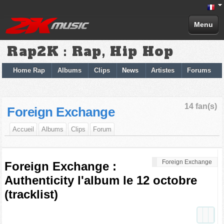
Menu
Rap2K : Rap, Hip Hop
Home Rap
Albums
Clips
News
Artistes
Forums
14 fan(s)
Foreign Exchange
Accueil
Albums
Clips
Forum
Foreign Exchange
Foreign Exchange :
Authenticity l'album le 12 octobre
(tracklist)