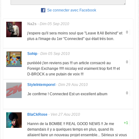
Se connecter avec Facebook
Na2s
-
Dim 05 Sep 2010
0
j'espere qu'il sera moins soul que "Leave It All Behind" et
plus a l'image du 1er "Connected" qui était trés bon.
Sohip
-
Dim 05 Sep 2010
0
puréééé j'en reviens pas !!! un article consacré au
Foreign Exchange !!!!! nicolay est vraiment trop fort !!! et
D-BROCK a une putain de voix !!!
StyleIntemporel
-
Dim 29 Aou 2010
0
Je confirme ! Connected Est un excellent album
BlaCkRose
-
Ven 27 Aou 2010
+1
Hannn de la BOMBE !! REAL GOOD NEWS !! Je me
demandais il y a quelques temps en plus, quand ils
allaient faire un nouveau projet ensemble... Sérieux si vous