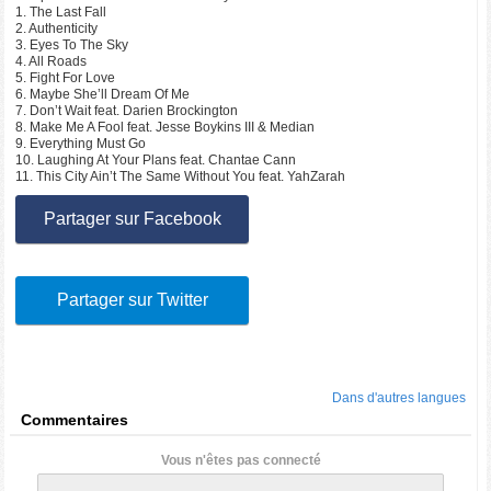
1. The Last Fall
2. Authenticity
3. Eyes To The Sky
4. All Roads
5. Fight For Love
6. Maybe She’ll Dream Of Me
7. Don’t Wait feat. Darien Brockington
8. Make Me A Fool feat. Jesse Boykins III & Median
9. Everything Must Go
10. Laughing At Your Plans feat. Chantae Cann
11. This City Ain’t The Same Without You feat. YahZarah
Partager sur Facebook
Partager sur Twitter
Dans d'autres langues
Commentaires
Vous n'êtes pas connecté