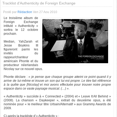
Tracklist d'Authenticity de Foreign Exchange
Posté par
Rédaction
Ven 27 Aou 2010
Le troisième album de
Foreign Exchange
intitulé « Authenticity »
sortira le 12 octobre
prochain.
Median, YahZarah et
Jesse Boykins III
figureront parmi les
invités du
rappeur/chanteur
américain Phonte et du
producteur néerlandais
Nicolay sur ce nouvel opus.
Phonte déclare :
« je pense que chaque groupe atteint ce point quand il y
arrive de lui-même et trouve un son qui lui est propre. Le titre fait référence
à la quête que [Nicolay] et moi avons effectuée pour trouver notre propre
espace dans ce vaste paysage musical. (…) ».
« Authenticity » succède à « Connected » (2004) et « Leave It All Behind »
(2008). La chanson « Daykeeper », extrait du deuxième opus, a été
nominée pour « le meilleur titre Urbain/Alternatif » aux Grammy Awards de
2009.
Ci-après la trackliste d’« Authenticity » :