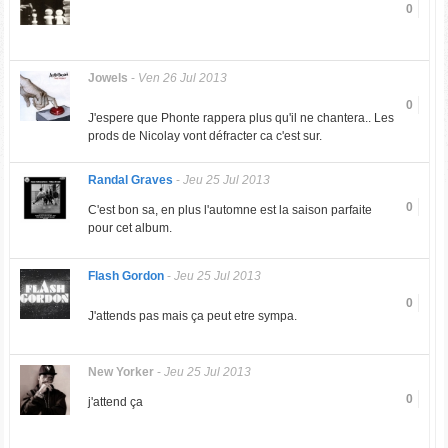
0
Jowels
-
Ven 26 Jul 2013
0
J'espere que Phonte rappera plus qu'il ne chantera.. Les
prods de Nicolay vont défracter ca c'est sur.
Randal Graves
-
Jeu 25 Jul 2013
0
C'est bon sa, en plus l'automne est la saison parfaite
pour cet album.
Flash Gordon
-
Jeu 25 Jul 2013
0
J'attends pas mais ça peut etre sympa.
New Yorker
-
Jeu 25 Jul 2013
0
j'attend ça