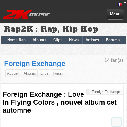
Menu
Rap2K : Rap, Hip Hop
Home Rap
Albums
Clips
News
Artistes
Forums
14 fan(s)
Foreign Exchange
Accueil
Albums
Clips
Forum
Foreign Exchange
Foreign Exchange : Love
In Flying Colors , nouvel album cet
automne