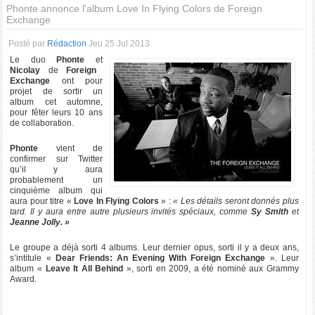
Phonte annonce l'album Love In Flying Colors de Foreign
Exchange
Posté par
Rédaction
Jeu 25 Jul 2013
Le duo
Phonte
et
Nicolay
de
Foreign
Exchange
ont pour
projet de sortir un
album cet automne,
pour fêter leurs 10 ans
de collaboration.
Phonte
vient de
confirmer sur Twitter
qu’il y aura
probablement un
cinquième album qui
aura pour titre «
Love In Flying Colors
» :
« Les détails seront donnés plus
tard. Il y aura entre autre plusieurs invités spéciaux, comme
Sy Smith
et
Jeanne Jolly. »
Le groupe a déjà sorti 4 albums. Leur dernier opus, sorti il y a deux ans,
s’intitule «
Dear Friends: An Evening With Foreign Exchange
». Leur
album «
Leave It All Behind
», sorti en 2009, a été nominé aux Grammy
Award.