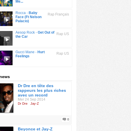
Me...
Rocca -
Baby
Rap Français
Face (Ft Nelson
Palacio)
Aesop Rock -
Get Out of
Rap US
the Car
Gucci Mane -
Hurt
Rap US
Feelings
 news
Dr Dre en tête des
rappeurs les plus riches
avec un record
Mer 24 Sep 2014
Dr Dre
Jay-Z
0
Beyonce et Jay-Z