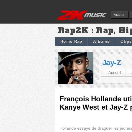
Accueil
Rap2K : Rap, Hi
Home Rap
Albums
Clips
Jay-Z
Accueil
François Hollande uti
Kanye West et Jay-Z
Hollande essaye de draguer les jeune