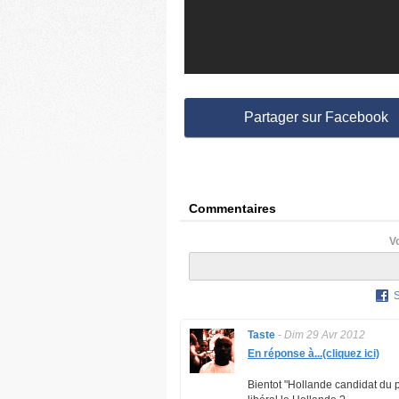
Partager sur Facebook
Commentaires
V
Taste
-
Dim 29 Avr 2012
En réponse à...(cliquez ici)
Bientot "Hollande candidat du p