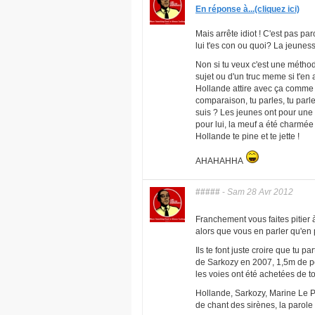
En réponse à...(cliquez ici)
Mais arrête idiot ! C'est pas p
lui t'es con ou quoi? La jeunes
Non si tu veux c'est une méth
sujet ou d'un truc meme si t'en 
Hollande attire avec ça comme 
comparaison, tu parles, tu parl
suis ? Les jeunes ont pour une 
pour lui, la meuf a été charmée 
Hollande te pine et te jette !
AHAHAHHA
#####
-
Sam 28 Avr 2012
Franchement vous faites pitier à
alors que vous en parler qu'en
Ils te font juste croire que tu 
de Sarkozy en 2007, 1,5m de pe
les voies ont été achetées de 
Hollande, Sarkozy, Marine Le P
de chant des sirènes, la parole 