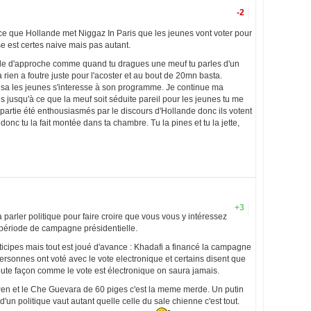
-2
arce que Hollande met Niggaz In Paris que les jeunes vont voter pour
se est certes naive mais pas autant.
ode d'approche comme quand tu dragues une meuf tu parles d'un
a rien a foutre juste pour l'acoster et au bout de 20mn basta.
sa les jeunes s'interesse à son programme. Je continue ma
es jusqu'à ce que la meuf soit séduite pareil pour les jeunes tu me
partie été enthousiasmés par le discours d'Hollande donc ils votent
donc tu la fait montée dans ta chambre. Tu la pines et tu la jette,
+3
 parler politique pour faire croire que vous vous y intéressez
 période de campagne présidentielle.
participes mais tout est joué d'avance : Khadafi a financé la campagne
rsonnes ont voté avec le vote electronique et certains disent que
toute façon comme le vote est électronique on saura jamais.
en et le Che Guevara de 60 piges c'est la meme merde. Un putin
d'un politique vaut autant quelle celle du sale chienne c'est tout.