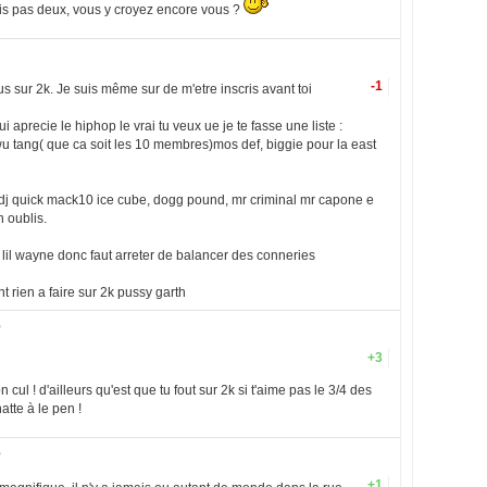
is pas deux, vous y croyez encore vous ?
-1
us sur 2k. Je suis même sur de m'etre inscris avant toi
ui aprecie le hiphop le vrai tu veux ue je te fasse une liste :
u tang( que ca soit les 10 membres)mos def, biggie pour la east
t, dj quick mack10 ice cube, dogg pound, mr criminal mr capone e
n oublis.
lil wayne donc faut arreter de balancer des conneries
ont rien a faire sur 2k pussy garth
2
+3
 cul ! d'ailleurs qu'est que tu fout sur 2k si t'aime pas le 3/4 des
atte à le pen !
2
+1