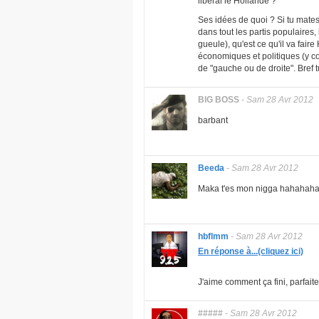
libéral le Hollande ?
Ses idées de quoi ? Si tu mate
dans tout les partis populaires,
gueule), qu'est ce qu'il va fair
économiques et politiques (y com
de "gauche ou de droite". Bref t
BlG BOSS
-
Sam 28 Avr 2012
barbant
Beeda
-
Sam 28 Avr 2012
Maka t'es mon nigga hahahaha 
hbflmm
-
Sam 28 Avr 2012
En réponse à...(cliquez ici)
J'aime comment ça fini, parfai
#####
-
Sam 28 Avr 2012