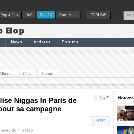
Pop & Folk
RnB
Rap 2K
Rock Metal
FORUMS
p Hop
News
Artistes
Forums
Albums
Clips
Forum
Nouveau
Jay-Z
lise Niggas In Paris de
 pour sa campagne
Tweet
s avec du Hip Hop