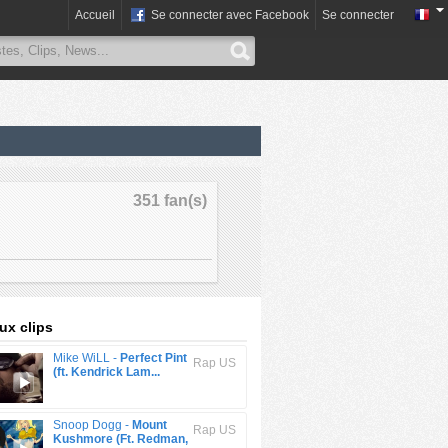
Accueil
Se connecter avec Facebook
Se connecter
351 fan(s)
x clips
Mike WiLL -
Perfect Pint
Rap US
(ft. Kendrick Lam...
Snoop Dogg -
Mount
Rap US
Kushmore (Ft. Redman,