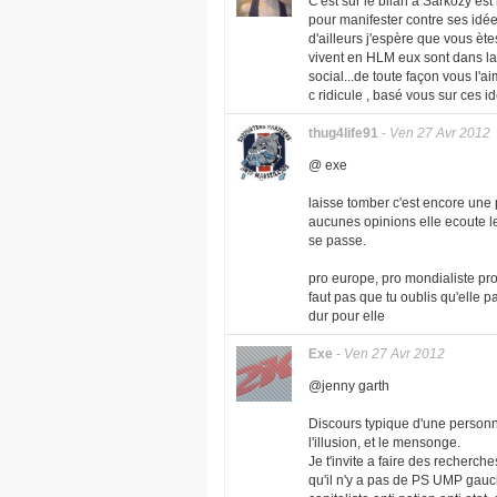
C'est sur le bilan à Sarkozy es
pour manifester contre ses idé
d'ailleurs j'espère que vous èt
vivent en HLM eux sont dans la
social...de toute façon vous l'a
c ridicule , basé vous sur ces i
thug4life91
-
Ven 27 Avr 2012
@ exe
laisse tomber c'est encore une 
aucunes opinions elle ecoute le
se passe.
pro europe, pro mondialiste pro
faut pas que tu oublis qu'elle 
dur pour elle
Exe
-
Ven 27 Avr 2012
@jenny garth
Discours typique d'une personne
l'illusion, et le mensonge.
Je t'invite a faire des recherche
qu'il n'y a pas de PS UMP gauch