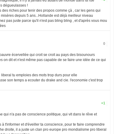
t magnifique, il n'y a jamais eu autant de monde dans la rue
es dégueulasses !
es des riches pour tenir des propos comme çà , car les gens qui
 misères depuis 5 ans...Hollande est dèjà meilleur niveau
imez pas juste parce qu'il n'est pas bling bling , et d'après vous mou
dées
0
pauvre écervellée qui croit se croit au pays des bisounours
s on dit et n'est même pas capable de se faire une idée de ce qui
 liberal tu emploies des mots trop durs pour elle
passe son temps a ecouter du drake and cie. l'economie c'est trop
+1
 qui n'a pas de conscience politique, qui vit dans le rêve et
s à t'informer et d'éveiller ta conscience, pour te faire comprendre
e droite, il a juste un clan pro europe pro mondialisme pro liberal