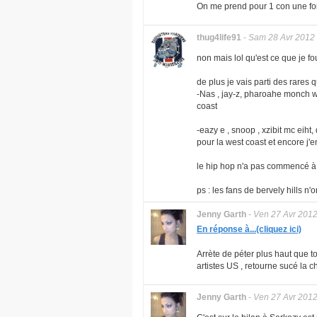
On me prend pour 1 con une fo
thug4life91
-
Sam 28 Avr 2012
non mais lol qu'est ce que je fo
de plus je vais parti des rares q
-Nas , jay-z, pharoahe monch w
coast
-eazy e , snoop , xzibit mc eih
pour la west coast et encore j'e
le hip hop n'a pas commencé à 
ps : les fans de bervely hills n'
Jenny Garth
-
Ven 27 Avr 201
En réponse à...(cliquez ici)
Arrète de péter plus haut que ton
artistes US , retourne sucé la ch
Jenny Garth
-
Ven 27 Avr 201