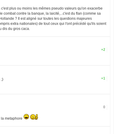
s c'est plus ou moins les mêmes pseudo valeurs qu'on exacerbe
 le combat contre la banque, la laicité,...c'est du flan (comme sa
e Hollande ? Il est aligné sur toutes les questions majeures
pris extra nationales) de tout ceux qui l'ont précédé qu'ils soient
u dis du gros caca.
+2
+1
;)
0
te la metaphore