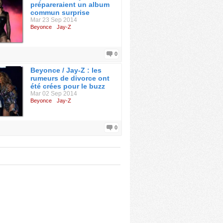
prépareraient un album
commun surprise
Mar 23 Sep 2014
Beyonce
Jay-Z
0
Beyonce / Jay-Z : les
rumeurs de divorce ont
été crées pour le buzz
Mar 02 Sep 2014
Beyonce
Jay-Z
0