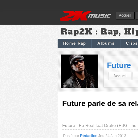
Accueil
Rap2K : Rap, Hi
Home Rap
Albums
Clips
Future
Accueil
Future parle de sa re
Future : Fo Real feat Drake (FBG The
Posté par
Rédaction
Jeu 24 Jan 2013