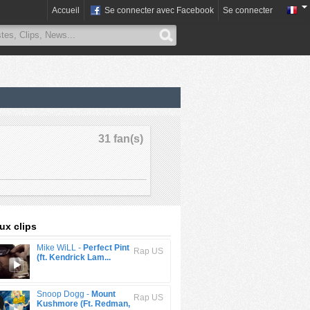
Accueil
Se connecter avec Facebook
Se connecter
31 fan(s)
x clips
Mike WiLL -
Perfect Pint
Rap US
(ft. Kendrick Lam...
Snoop Dogg -
Mount
Rap US
Kushmore (Ft. Redman,