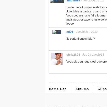
ymcmb29
-
Ven 25 Jan 2013
La dernière fois qu’on était en 
Jojo. Mais à part ça, quand on
Vous pouvez juste faire tourner
mais nous essayons juste de tro
looool
ml06
-
Ven 25 Jan 2013
Ils sortent ensemble ?
chris2k94
-
Jeu 24 Jan 2013
Vous etes sur que c'est que pr
Home Rap
Albums
Clips