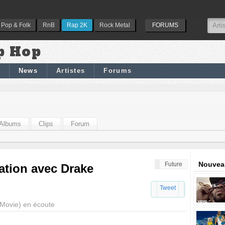
Pop & Folk
RnB
Rap 2K
Rock Metal
FORUMS
p Hop
News
Artistes
Forums
Albums
Clips
Forum
Nouveau
Future
lation avec Drake
Tweet
 Movie) en écoute