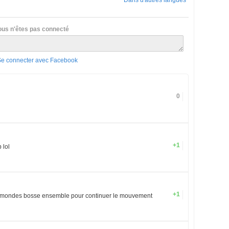
Dans d'autres langues
ous n'êtes pas connecté
Se connecter avec Facebook
0
+1
b lol
+1
 le mondes bosse ensemble pour continuer le mouvement