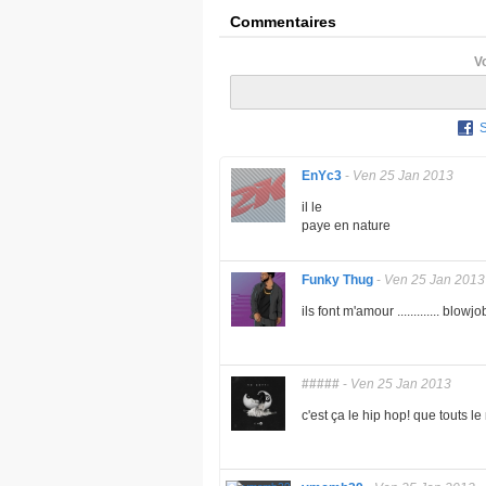
Commentaires
V
EnYc3
-
Ven 25 Jan 2013
il le
paye en nature
Funky Thug
-
Ven 25 Jan 2013
ils font m'amour ............. blowjo
#####
-
Ven 25 Jan 2013
c'est ça le hip hop! que touts