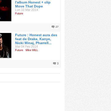
l'album Honest + clip
Move That Dope
Lun 10 Mar 2014
Future
27
Future : Honest aura des
feat de Drake, Kanye,
Nicki Minaj, Pharrell...
Mar 04 Fev 2014
Future
Mike WiLL
3