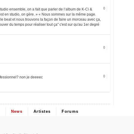
0
studio ensemble, on a fait que parler de l’album de K-Ci &
 est en studio, on gère. » « Nous sommes sur la même page.
 le beat et nous trouvons la façon de faire un morceau avec ça,
uver du temps pour réaliser tout ça" c'est sur qu'au 1er degré
0
0
ofessionnel? non je deeeec
News
Artistes
Forums