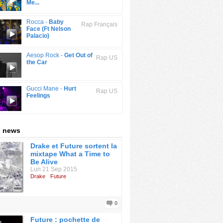
Me...
Rocca -
Baby
Rap Français
Face (Ft Nelson
Palacio)
Aesop Rock -
Get Out of
Rap US
the Car
Gucci Mane -
Hurt
Rap US
Feelings
: news
Drake et Future sortent la
mixtape What a Time to
Be Alive
Lun 21 Sep 2015
Drake
Future
0
Future : pochette de