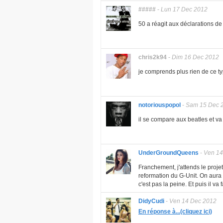
#####
-
Lun 17 Dec 2012
50 a réagit aux déclarations d
chris2k94
-
Dim 16 Dec 2012
je comprends plus rien de ce ty
notoriouspopol
-
Sam 15 Dec 
il se compare aux beatles et va 
UnderGroundQueens
-
Ven 14
Franchement, j'attends le proje
reformation du G-Unit. On aura l'
c'est pas la peine. Et puis il va
DidyCudi
-
Ven 14 Dec 2012
En réponse à...(cliquez ici)