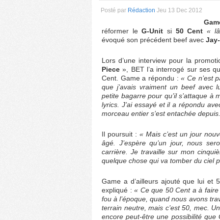
Posté par
Rédaction
Jeu 13 Dec 2012
Gam
réformer le
G-Unit
si
50 Cent
« l
évoqué son précédent beef avec
Jay-
Lors d’une interview pour la promo
Piece
», BET l’a interrogé sur ses q
Cent. Game a répondu :
« Ce n’est p
que j’avais vraiment un beef avec l
petite bagarre pour qu’il s’attaque à 
lyrics. J’ai essayé et il a répondu ave
morceau entier s’est entachée depuis.
Il poursuit :
« Mais c’est un jour nou
âgé. J’espère qu’un jour, nous sero
carrière. Je travaille sur mon cinqu
quelque chose qui va tomber du ciel po
Game a d’ailleurs ajouté que lui et 5
expliqué :
« Ce que 50 Cent a à faire c
fou à l’époque, quand nous avons traver
terrain neutre, mais c’est 50, mec. Un
encore peut-être une possibilité que 