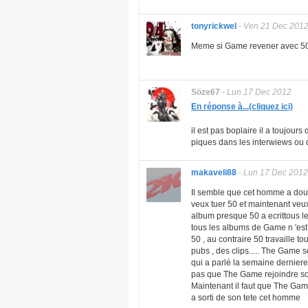
tonyrickwel
-
Ven 21 Dec 201
Meme si Game revener avec 50,
Söze67
-
Lun 17 Dec 2012
En réponse à...(cliquez ici)
il est pas boplaire il a toujours 
piques dans les interwiews ou d
makaveli88
-
Lun 17 Dec 2012
Il semble que cet homme a doubl
veux tuer 50 et maintenant veu
album presque 50 a ecrittous le
tous les albums de Game n 'est 
50 , au contraire 50 travaille to
pubs , des clips..... The Game
qui a parlé la semaine derniere a
pas que The Game rejoindre so
Maintenant il faut que The Gam
a sorti de son tete cet homme