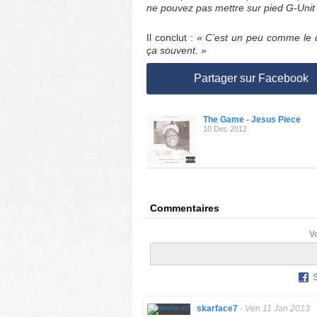
ne pouvez pas mettre sur pied G-Unit
Il conclut :
« C’est un peu comme le c
ça souvent. »
Partager sur Facebook
The Game - Jesus Piece
10 Dec 2012
Commentaires
V
skarface7
-
Ven 11 Jan 2013