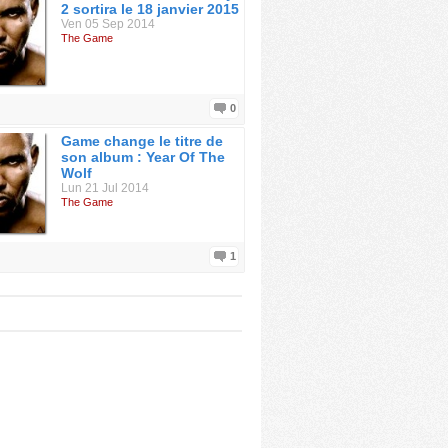
2 sortira le 18 janvier 2015
Ven 05 Sep 2014
The Game
0
Game change le titre de
son album : Year Of The
Wolf
Lun 21 Jul 2014
The Game
1