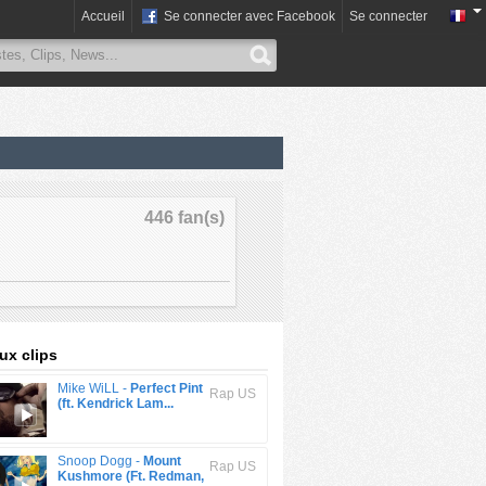
Accueil
Se connecter avec Facebook
Se connecter
446 fan(s)
x clips
Mike WiLL -
Perfect Pint
Rap US
(ft. Kendrick Lam...
Snoop Dogg -
Mount
Rap US
Kushmore (Ft. Redman,