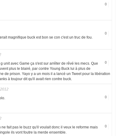
0
0
serait magnifique buck est bon se con c'est un truc de fou.
2
0
g unit avec Game ça s'est sur arrêter de rêvé les mecs. Que
uvent plus le blairé, par contre Young Buck lui à plus de
e de prison. Yayo y a un mois il a lancé un Tweet pour la libération
ks à toujour dit qu'il avait rien contre buck.
 2012
0
olo.
2
0
e fait pas le buzz qu'il voulait donc il veux le reforme mais
ngole ils vont foutre la merde ensemble.