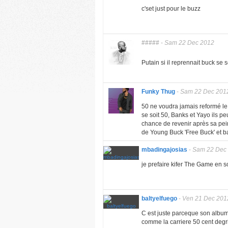
c'set just pour le buzz
#####
-
Sam 22 Dec 2012
Putain si il reprennait buck se 
Funky Thug
-
Sam 22 Dec 201
50 ne voudra jamais reformé le 
se soit 50, Banks et Yayo ils pe
chance de revenir après sa pein
de Young Buck 'Free Buck' et ban
mbadingajosias
-
Sam 22 Dec
je prefaire kifer The Game en s
baltyelfuego
-
Ven 21 Dec 201
C est juste parceque son album n
comme la carriere 50 cent degri