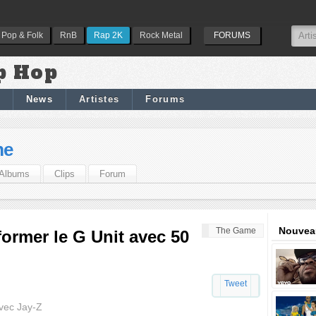
Pop & Folk
RnB
Rap 2K
Rock Metal
FORUMS
p Hop
News
Artistes
Forums
me
Albums
Clips
Forum
Nouveau
The Game
ormer le G Unit avec 50
Tweet
vec Jay-Z