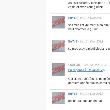
J'suis d'accord! J'crois pas q
complet avec Young Buck
EnYc3
-
Ven 14 Dec 2012
ses mec est vreiment bipolaire un
veut reformer le g-unit
EnYc3
-
Ven 14 Dec 2012
se mec est vreiment bipolaire un 
StarGate
-
Ven 14 Dec 2012
En réponse à...(cliquez ici)
Cet claire que c'était la belle 
dernière année que sa serait p
EnYc3
-
Ven 14 Dec 2012
ont naura toute entendue