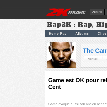
Accueil
Rap2K : Rap, Hi
Home Rap
Albums
Clips
The Ga
Accueil
Game est OK pour ref
Cent
Game évoque aussi son ancien beef a