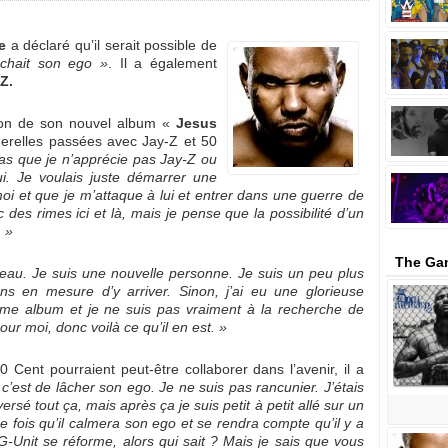
e
a déclaré qu’il serait possible de
âchait son ego »
. Il a également
Z.
tion de son nouvel album «
Jesus
uerelles passées avec Jay-Z et 50
as que je n’apprécie pas Jay-Z ou
ui. Je voulais juste démarrer une
moi et que je m’attaque à lui et entrer dans une guerre de
c des rimes ici et là, mais je pense que la possibilité d’un
 »
The Ga
veau. Je suis une nouvelle personne. Je suis un peu plus
ns en mesure d’y arriver. Sinon, j’ai eu une glorieuse
ième album et je ne suis pas vraiment à la recherche de
ur moi, donc voilà ce qu’il en est. »
0 Cent pourraient peut-être collaborer dans l’avenir, il a
’est de lâcher son ego. Je ne suis pas rancunier. J’étais
sé tout ça, mais après ça je suis petit à petit allé sur un
e fois qu’il calmera son ego et se rendra compte qu’il y a
G-Unit se réforme, alors qui sait ? Mais je sais que vous