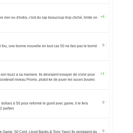
+4
is rien eu d'extra, c'est du rap beaucoup trop cliché, limite on
0
ai fou, une bonne nouvelle en tout cas 50 ne fais pas le borné
+1
son buzz a sa maniere. Ils devraient essayer de s'unir pour
oosterait niveau Promo, plutot ke de jouer les suces boules
0
dollars à 50 pour reformé le gunit avec game, il le fera
 2 parties
0
e Game, 50 Cent, Lloyd Banks & Tony Yayo) Ils vendaient du