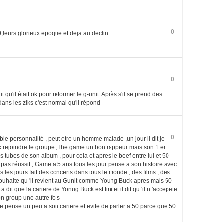
2
0
leurs glorieux epoque et deja au declin
0
dit qu'il était ok pour reformer le g-unit. Après s'il se prend des
ans les ziks c'est normal qu'il répond
0
e personnalité , peut etre un homme malade ,un jour il dit je
x rejoindre le groupe ,The game un bon rappeur mais son 1 er
s tubes de son album , pour cela et apres le beef entre lui et 50
pas réussit , Game a 5 ans tous les jour pense a son histoire avec
us les jours fait des concerts dans tous le monde , des films , des
 souhaite qu 'il revient au Gunit comme Young Buck apres mais 50
 dit que la cariere de Yonug Buck est fini et il dit qu 'il n 'accepete
n group une autre fois
e pense un peu a son cariere et evite de parler a 50 parce que 50