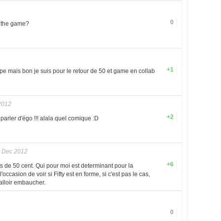
0
e the game?
+1
pe mais bon je suis pour le retour de 50 et game en collab
2012
+2
parler d'égo !!! alala quel comique :D
 Dec 2012
+6
ts de 50 cent. Qui pour moi est determinant pour la
occasion de voir si Fifty est en forme, si c'est pas le cas,
 falloir embaucher.
0