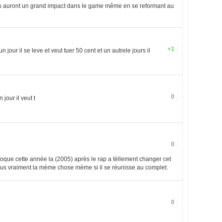
u'ils auront un grand impact dans le game même en se reformant au
+1
 jour il se leve et veut tuer 50 cent et un autrele jours il
0
jour il veut t
0
époque cette année la (2005) après le rap a tèllement changer cet
lus vraiment la mème chose mème si il se réunisse au complet.
0