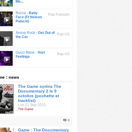
Me...
Rocca -
Baby
Rap Français
Face (Ft Nelson
Palacio)
Aesop Rock -
Get Out of
Rap US
the Car
Gucci Mane -
Hurt
Rap US
Feelings
me : news
The Game sortira The
Documentary 2 le 9
octobre (pochette et
tracklist)
Lun 21 Sep 2015
The Game
0
Game : The Documentary