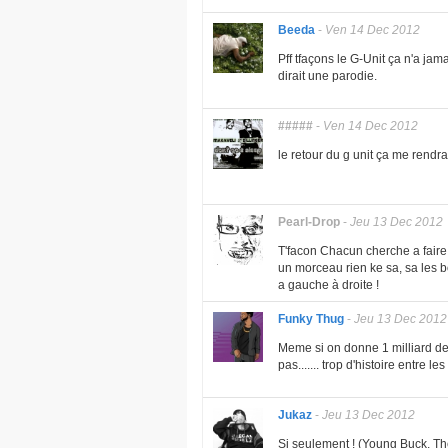
Beeda
-
Ven 14 Dec 2012
Pff tfaçons le G-Unit ça n'a jama
dirait une parodie.
#####
-
Ven 14 Dec 2012
le retour du g unit ça me rendr
Pearl-Drop
-
Jeu 13 Dec 2012
T'facon Chacun cherche a faire 
un morceau rien ke sa, sa les b
a gauche à droite !
Funky Thug
-
Jeu 13 Dec 2012
Meme si on donne 1 milliard de 
pas....... trop d'histoire entre les
Jukaz
-
Jeu 13 Dec 2012
Si seulement ! (Young Buck, Th