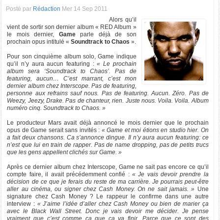
Posté par
Rédaction
Mer 14 Sep 2011
Alors qu’il
vient de sortir son dernier album « RED Album »
le mois dernier,
Game
parle déjà de son
prochain opus intitulé «
Soundtrack to Chaos
».
Pour son cinquième album solo, Game indique
qu’il n’y aura aucun featuring :
« Le prochain
album sera ‘Soundtrack to Chaos’. Pas de
featuring, aucun… C’est marrant, c’est mon
dernier album chez Interscope. Pas de featuring,
personne aux refrains sauf nous. Pas de featuring. Aucun. Zéro. Pas de
Weezy, Jeezy, Drake. Pas de chanteur, rien. Juste nous. Voila. Voila. Album
numéro cinq. Soundtrack to Chaos. »
Le producteur Mars avait déjà annoncé le mois dernier que le prochain
opus de Game serait sans invités :
« Game et moi étions en studio hier. On
a fait deux chansons. Ca s’annonce dingue. Il n’y aura aucun featuring: ce
n’est que lui en train de rapper. Pas de name dropping, pas de petits trucs
que les gens appellent clichés sur Game. »
Après ce dernier album chez Interscope, Game ne sait pas encore ce qu’il
compte faire, il avait précédemment confié :
« Je vais devoir prendre la
décision de ce que je ferais du reste de ma carrière. Je pourrais peut-être
aller au cinéma, ou signer chez Cash Money. On ne sait jamais. »
Une
signature chez Cash Money ? Le rappeur le confirme dans une autre
interview :
« J’aime l’idée d’aller chez Cash Money ou bien de marier ça
avec le Black Wall Street. Donc je vais devoir me décider. Je pense
vraiment que c’est comme ça que ça va finir. Parce que ce sont des