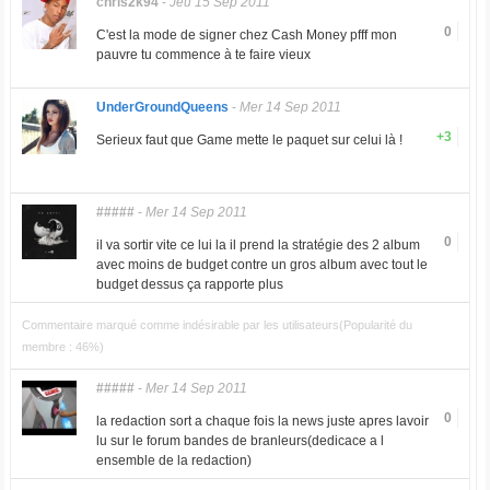
chris2k94
-
Jeu 15 Sep 2011
0
C'est la mode de signer chez Cash Money pfff mon
pauvre tu commence à te faire vieux
UnderGroundQueens
-
Mer 14 Sep 2011
+3
Serieux faut que Game mette le paquet sur celui là !
#####
-
Mer 14 Sep 2011
0
il va sortir vite ce lui la il prend la stratégie des 2 album
avec moins de budget contre un gros album avec tout le
budget dessus ça rapporte plus
Commentaire marqué comme indésirable par les utilisateurs(Popularité du
membre : 46%)
#####
-
Mer 14 Sep 2011
0
la redaction sort a chaque fois la news juste apres lavoir
lu sur le forum bandes de branleurs(dedicace a l
ensemble de la redaction)