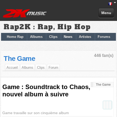
Menu
Rap2K : Rap, Hip Hop
Home Rap
Albums
Clips
News
Artistes
Forums
446 fan(s)
The Game
Accueil
Albums
Clips
Forum
The Game
Game : Soundtrack to Chaos,
nouvel album à suivre
Game travaille sur son cinquième album