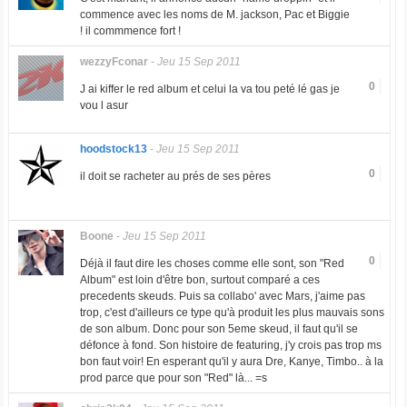
commence avec les noms de M. jackson, Pac et Biggie
! il commmence fort !
wezzyFconar
-
Jeu 15 Sep 2011
0
J ai kiffer le red album et celui la va tou peté lé gas je
vou l asur
hoodstock13
-
Jeu 15 Sep 2011
0
il doit se racheter au prés de ses pères
Boone
-
Jeu 15 Sep 2011
0
Déjà il faut dire les choses comme elle sont, son "Red
Album" est loin d'être bon, surtout comparé a ces
precedents skeuds. Puis sa collabo' avec Mars, j'aime pas
trop, c'est d'ailleurs ce type qu'à produit les plus mauvais sons
de son album. Donc pour son 5eme skeud, il faut qu'il se
défonce à fond. Son histoire de featuring, j'y crois pas trop ms
bon faut voir! En esperant qu'il y aura Dre, Kanye, Timbo.. à la
prod parce que pour son "Red" là... =s