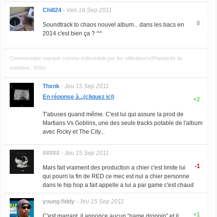
Chill24
-
Ven 16 Sep 2011
0
Soundtrack to chaos nouvel album... dans les bacs en
2014 c'est bien ça ? ^^
Commentaire marqué comme indésirable par les utilisateurs(Popularité du
membre : 40%)
Thxnk
-
Jeu 15 Sep 2011
En réponse à...(cliquez ici)
+2
T'abuses quand même. C'est lui qui assure la prod de
Martians Vs Goblins, une des seule tracks potable de l'album
avec Ricky et The City...
#####
-
Jeu 15 Sep 2011
-1
Mars fait vraiment des production a chier c'est limite lui
qui pourri la fin de RED ce mec est nul a chier personne
dans le hip hop a fait appelle a lui a par game c'est chaud
young fiddy
-
Jeu 15 Sep 2011
+1
C'est marrant, il annonce aucun "name droppin" et il