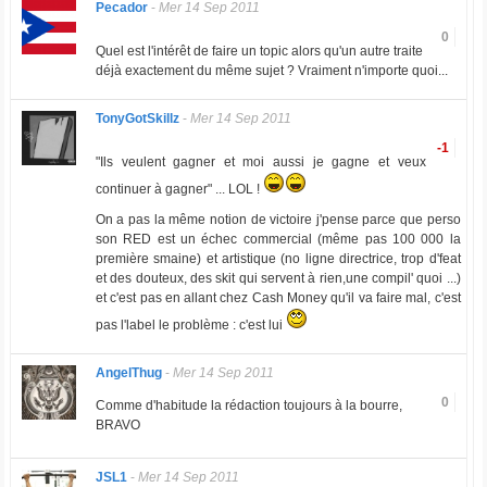
Pecador
-
Mer 14 Sep 2011
0
Quel est l'intérêt de faire un topic alors qu'un autre traite
déjà exactement du même sujet ? Vraiment n'importe quoi...
TonyGotSkillz
-
Mer 14 Sep 2011
-1
"Ils veulent gagner et moi aussi je gagne et veux
continuer à gagner" ... LOL !
On a pas la même notion de victoire j'pense parce que perso
son RED est un échec commercial (même pas 100 000 la
première smaine) et artistique (no ligne directrice, trop d'feat
et des douteux, des skit qui servent à rien,une compil' quoi ...)
et c'est pas en allant chez Cash Money qu'il va faire mal, c'est
pas l'label le problème : c'est lui
AngelThug
-
Mer 14 Sep 2011
0
Comme d'habitude la rédaction toujours à la bourre,
BRAVO
JSL1
-
Mer 14 Sep 2011