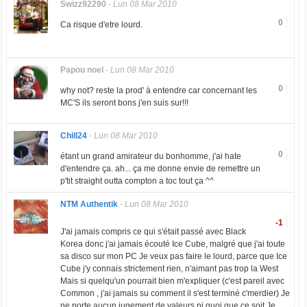
Swizz92290
-
Lun 08 Mar 2010
0
Ca risque d'etre lourd.
Papou noel
-
Lun 08 Mar 2010
0
why not? reste la prod' à entendre car concernant les
MC'S ils seront bons j'en suis sur!!!
Chill24
-
Lun 08 Mar 2010
0
étant un grand amirateur du bonhomme, j'ai hate
d'entendre ça. ah... ça me donne envie de remettre un
p'tit straight outta compton a toc tout ça ^^
NTM Authentik
-
Lun 08 Mar 2010
-1
J'ai jamais compris ce qui s'était passé avec Black
Korea donc j'ai jamais écouté Ice Cube, malgré que j'ai toute
sa disco sur mon PC Je veux pas faire le lourd, parce que Ice
Cube j'y connais strictement rien, n'aimant pas trop la West
Mais si quelqu'un pourrait bien m'expliquer (c'est pareil avec
Common , j'ai jamais su comment il s'est terminé c'merdier) Je
ne porte aucun jugement de valeurs ni quoi que ce soit Je