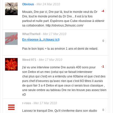
Obvious
-
Mer 24 Mar 2010
-4
Mouais, Dre par ci, Dre par là, tout le monde veut du Dr
Dre, tout le monde promet du Dr Dre... Il est à la fois
partout et nulle part. Espérons que Cube réussisse à obtenir
sa collaboration. http://obvious.2kmusic.com/
WhatTheHell
-
Mer 17 Mar 2010
En réponse à...(cliquez ici)
0
Pas le bon topic + tu as environ 1 ans et demi de retard.
Weed 971
-
Mer 17 Mar 2010
-1
j'ai vu une interview comme Dre aurais 400 sons pour
son Detox et un mec (celui qui se faisait interviewer
chai plus qui c'est) en a entendu une 60taine et que c'est des
purs chef d'oeuvres qu'avec rien que c'est 6O titres il aurais
de quoi fair 3 a 4 Detox et que ceux ci serais tous classique ,
une seule ombre au tableau Dre ne les trouve pas assez bien
xD
r-ross
-
Mer 17 Mar 2010
0
Laissez le tranquil Dre. Qu'il s'enferme dans son studio