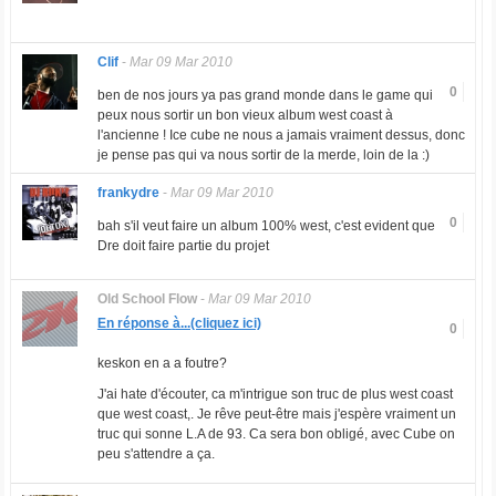
Clif
-
Mar 09 Mar 2010
0
ben de nos jours ya pas grand monde dans le game qui
peux nous sortir un bon vieux album west coast à
l'ancienne ! Ice cube ne nous a jamais vraiment dessus, donc
je pense pas qui va nous sortir de la merde, loin de la :)
frankydre
-
Mar 09 Mar 2010
0
bah s'il veut faire un album 100% west, c'est evident que
Dre doit faire partie du projet
Old School Flow
-
Mar 09 Mar 2010
En réponse à...(cliquez ici)
0
keskon en a a foutre?
J'ai hate d'écouter, ca m'intrigue son truc de plus west coast
que west coast,. Je rêve peut-être mais j'espère vraiment un
truc qui sonne L.A de 93. Ca sera bon obligé, avec Cube on
peu s'attendre a ça.