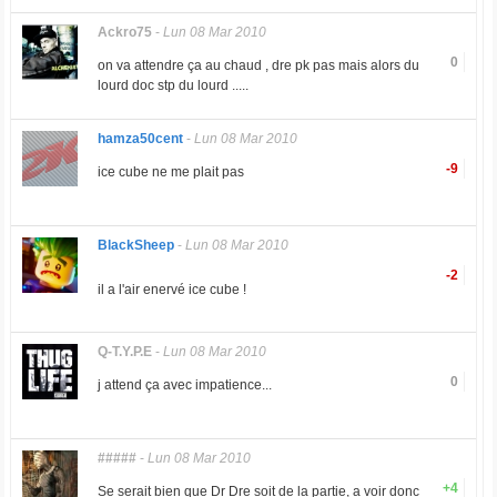
Ackro75
-
Lun 08 Mar 2010
0
on va attendre ça au chaud , dre pk pas mais alors du
lourd doc stp du lourd .....
hamza50cent
-
Lun 08 Mar 2010
-9
ice cube ne me plait pas
BlackSheep
-
Lun 08 Mar 2010
-2
il a l'air enervé ice cube !
Q-T.Y.P.E
-
Lun 08 Mar 2010
0
j attend ça avec impatience...
#####
-
Lun 08 Mar 2010
+4
Se serait bien que Dr Dre soit de la partie, a voir donc