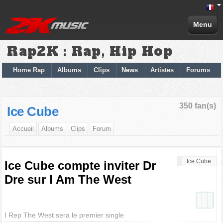
Menu
Rap2K : Rap, Hip Hop
Home Rap
Albums
Clips
News
Artistes
Forums
350 fan(s)
Ice Cube
Accueil
Albums
Clips
Forum
Ice Cube
Ice Cube compte inviter Dr
Dre sur I Am The West
I Rep The West sera le premier single