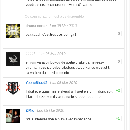
voudrais juste comprendre Merci d'avance
Ce commentaire n'est plus disponible
drama setter
-
Lun 08 Mar 2010
0
yeaaaaah c'est très très bon ça !
#####
-
Lun 08 Mar 2010
0
en juin va avoir bokou de sortie drake game jeezy
birdman ross ice cube fabolous ptètre kanye west et t.i
sa va étre du lourd cette été
YoongBloodZ
-
Lun 08 Mar 2010
+2
il doit etre quasi fini le skeud si il sort en juin... donc soit
il fait le buzz, soit il y aura juste snoop dogg quoi...
Z Mic
-
Lun 08 Mar 2010
+1
j'vais attendre son album avec impatience