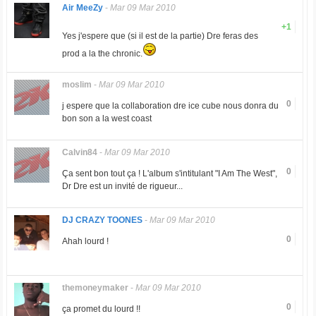
Air MeeZy
-
Mar 09 Mar 2010
+1
Yes j'espere que (si il est de la partie) Dre feras des
prod a la the chronic.
moslim
-
Mar 09 Mar 2010
0
j espere que la collaboration dre ice cube nous donra du
bon son a la west coast
Calvin84
-
Mar 09 Mar 2010
0
Ça sent bon tout ça ! L'album s'intitulant "I Am The West",
Dr Dre est un invité de rigueur...
DJ CRAZY TOONES
-
Mar 09 Mar 2010
0
Ahah lourd !
themoneymaker
-
Mar 09 Mar 2010
0
ça promet du lourd !!