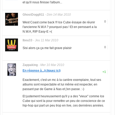
et qu'il nous finisse l'album...
GhostDogg911
-
Dim 14 Mar 2010
0
West Coast come back !!! Ice Cube éssaye de réunir
l'ancienne N.W.A ? pourquoi pas ! Et en penssant a la
N.W.A, RIP Easy-E =(
Ibou33
-
Jeu 11 Mar 2010
0
Sisi alors ça ça me fait grave plaisir
Zappaking
-
Mer 10 Mar 2010
En réponse à...(cliquez ici)
+1
Exactement, c'est un mc à la carière exemplaire, tout ses
albums sont respectable et lui même est respecter, en
passant par de Game à Nas et j'en passe. :-)
Et justement heureusement qu'il y a des "vieux" comme Ice
Cube qui sont la pour remettre un peu de conscience de ce
hip-hop qui part un peu trop en live, ces dernières années.