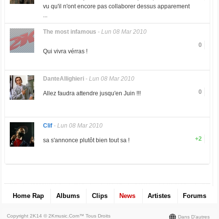
vu qu'il n'ont encore pas collaborer dessus apparement
...
The most infamous
-
Lun 08 Mar 2010
0
Qui vivra vérras !
DanteAllighieri
-
Lun 08 Mar 2010
0
Allez faudra attendre jusqu'en Juin !!!
Clif
-
Lun 08 Mar 2010
+2
sa s'annonce plutôt bien tout sa !
Home Rap
Albums
Clips
News
Artistes
Forums
Copyright 2K14 © 2Kmusic.com™
Tous Droits
Dans D'autres