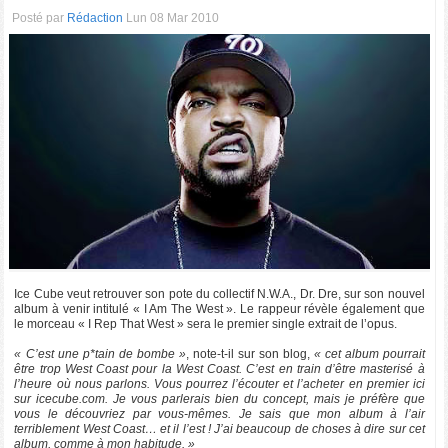
Posté par
Rédaction
Lun 08 Mar 2010
Ice Cube veut retrouver son pote du collectif N.W.A., Dr. Dre, sur son nouvel
album à venir intitulé « I Am The West ». Le rappeur révèle également que
le morceau « I Rep That West » sera le premier single extrait de l’opus.
« C’est une p*tain de bombe »
, note-t-il sur son blog,
« cet album pourrait
être trop West Coast pour la West Coast. C’est en train d’être masterisé à
l’heure où nous parlons. Vous pourrez l’écouter et l’acheter en premier ici
sur icecube.com. Je vous parlerais bien du concept, mais je préfère que
vous le découvriez par vous-mêmes. Je sais que mon album à l’air
terriblement West Coast… et il l’est ! J’ai beaucoup de choses à dire sur cet
album, comme à mon habitude. »