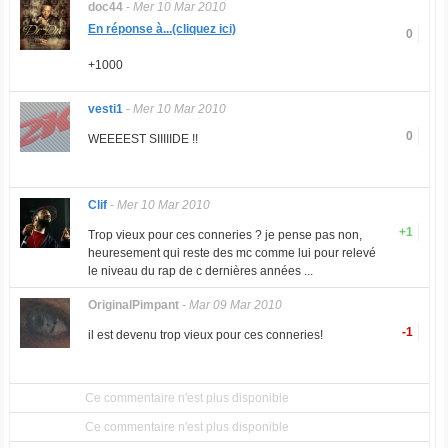
doc44
-
Mer 10 Mar 2010
En réponse à...(cliquez ici)
0
+1000
vesti1
-
Mer 10 Mar 2010
0
WEEEEST SIIIIIDE !!
Clif
-
Mer 10 Mar 2010
+1
Trop vieux pour ces conneries ? je pense pas non,
heuresement qui reste des mc comme lui pour relevé
le niveau du rap de c dernières années ...
OriginalPimpant
-
Mar 09 Mar 2010
-1
il est devenu trop vieux pour ces conneries!
Ce commentaire n'est plus disponible
Ce commentaire n'est plus disponible