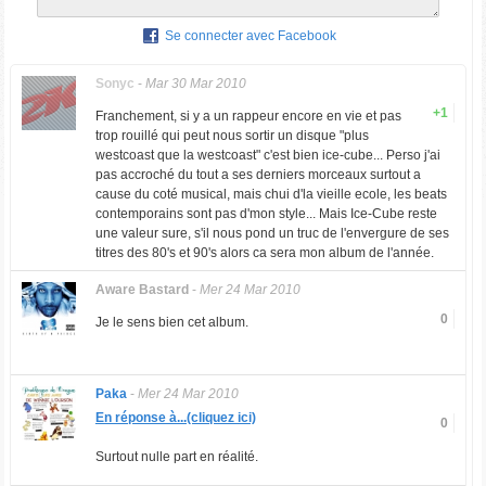
Se connecter avec Facebook
Sonyc
-
Mar 30 Mar 2010
+1
Franchement, si y a un rappeur encore en vie et pas
trop rouillé qui peut nous sortir un disque "plus
westcoast que la westcoast" c'est bien ice-cube... Perso j'ai
pas accroché du tout a ses derniers morceaux surtout a
cause du coté musical, mais chui d'la vieille ecole, les beats
contemporains sont pas d'mon style... Mais Ice-Cube reste
une valeur sure, s'il nous pond un truc de l'envergure de ses
titres des 80's et 90's alors ca sera mon album de l'année.
Aware Bastard
-
Mer 24 Mar 2010
0
Je le sens bien cet album.
Paka
-
Mer 24 Mar 2010
En réponse à...(cliquez ici)
0
Surtout nulle part en réalité.