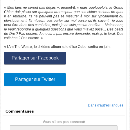
« Mes fans ne seront pas déçus »
, promet-il,
« mais quelquefois, le Grand
Chien doit pisser sur quelques arbres pour que ses chiots sachent de quoi
il en retourne. Ils ne peuvent pas se mesurer à moi sur lyricallement ou
physiquement. Ils n’osent pas parler sur moi parce qu’ils savent ; je joue
peut-être dans des comédies, mais je ne suis pas un bouffon… Maintenant,
je veux répondre à quelques questions que vous m’avez posé… Des beats
de Dre ? Pas encore. Je ne lui a pas encore demandé, mais je le ferai. Des
collabos ? Pas encore. »
« I Am The West », le dixième album solo d’Ice Cube, sortira en juin.
Partager sur Facebook
Partager sur Twitter
Dans d'autres langues
Commentaires
Vous n'êtes pas connecté