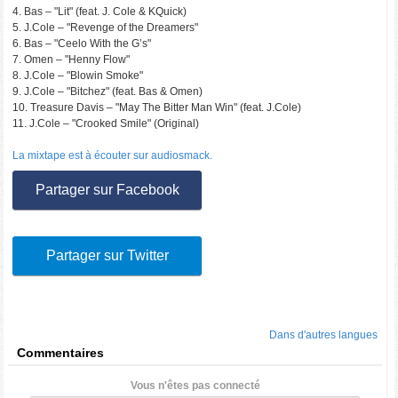
4. Bas – "Lit" (feat. J. Cole & KQuick)
5. J.Cole – "Revenge of the Dreamers"
6. Bas – "Ceelo With the G’s"
7. Omen – "Henny Flow"
8. J.Cole – "Blowin Smoke"
9. J.Cole – "Bitchez" (feat. Bas & Omen)
10. Treasure Davis – "May The Bitter Man Win" (feat. J.Cole)
11. J.Cole – "Crooked Smile" (Original)
La mixtape est à écouter sur audiosmack.
Partager sur Facebook
Partager sur Twitter
Dans d'autres langues
Commentaires
Vous n'êtes pas connecté