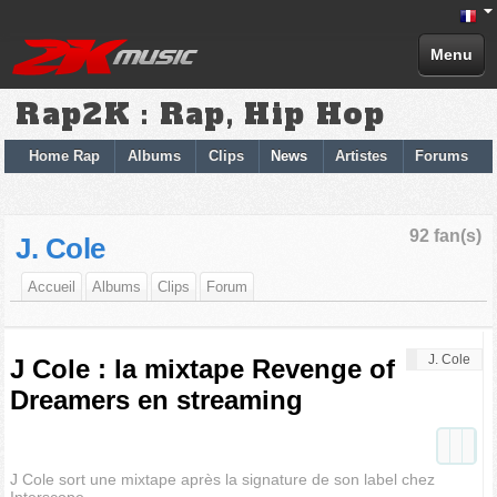
Menu
Rap2K : Rap, Hip Hop
Home Rap
Albums
Clips
News
Artistes
Forums
92 fan(s)
J. Cole
Accueil
Albums
Clips
Forum
J. Cole
J Cole : la mixtape Revenge of
Dreamers en streaming
J Cole sort une mixtape après la signature de son label chez