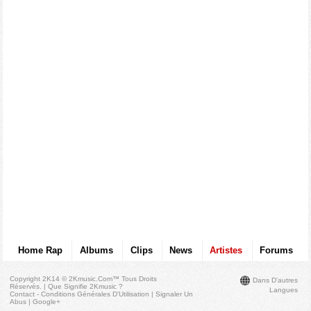
Home Rap
Albums
Clips
News
Artistes
Forums
Copyright 2K14 © 2Kmusic.com™
Tous Droits
Dans D'autres
Réservés
. |
Que Signifie 2Kmusic ?
Langues
Contact - Conditions Générales D'Utilisation
|
Signaler Un
Abus
|
Google+