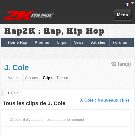
Menu
Rap2K : Rap, Hip Hop
Home Rap
Albums
Clips
News
Artistes
Forums
92 fan(s)
J. Cole
Accueil
Albums
Clips
Forum
J. Cole
→
J. Cole : Nouveaux clips
Tous les clips de J. Cole
Désolé, il n'y a aucun résultat pour le moment