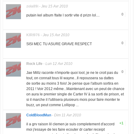
zola89i
-
Jeu 15 Avr 2010
0
putain kel album !faite l sortir vite d prizn lol....
KIRI976
-
Jeu 15 Avr 2010
0
SISI MEC TU ASURE GRAVE RESPECT
Rock Life
-
Lun 12 Avr 2010
0
Jae Millz raconte n'importe quoi lool, je ne le croit pas du
tout, on connait tous lil wayne...Il repoussera sa dattes
de sortie au moins 3 fois! Je pense que l'album sortira en
2011 ! Voir 2012 même...Maintenant avec un peut de chance
on aura le premier single de Carter IV à sa sorti de prison, et
si il marche il l'utilisera plusieurs mois pour faire monter le
buzz, un peut comme Lollipop ...
ColdBloodMan
-
Dim 11 Avr 2010
+1
il a grv raison lil clemen je suis completement d'accord
moi j'essaye de les faire ecouter dr carter receipt