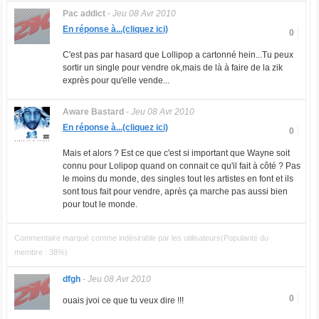
Pac addict
-
Jeu 08 Avr 2010
En réponse à...(cliquez ici)
0
C'est pas par hasard que Lollipop a cartonné hein...Tu peux
sortir un single pour vendre ok,mais de là à faire de la zik
exprès pour qu'elle vende...
Aware Bastard
-
Jeu 08 Avr 2010
En réponse à...(cliquez ici)
0
Mais et alors ? Est ce que c'est si important que Wayne soit
connu pour Lolipop quand on connait ce qu'il fait à côté ? Pas
le moins du monde, des singles tout les artistes en font et ils
sont tous fait pour vendre, après ça marche pas aussi bien
pour tout le monde.
Commentaire marqué comme indésirable par les utilisateurs(Popularité du
membre : 38%)
dfgh
-
Jeu 08 Avr 2010
0
ouais jvoi ce que tu veux dire !!!