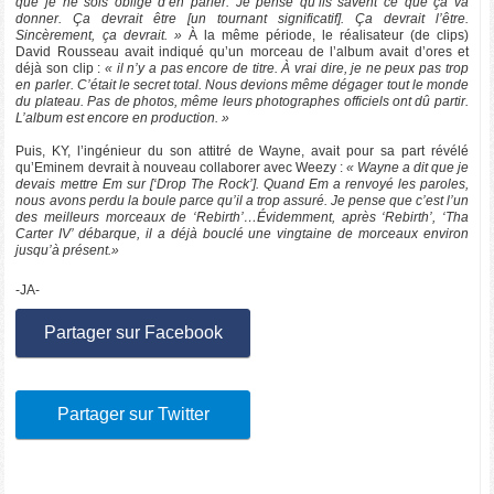
que je ne sois obligé d’en parler. Je pense qu’ils savent ce que ça va
donner. Ça devrait être [un tournant significatif]. Ça devrait l’être.
Sincèrement, ça devrait. »
À la même période, le réalisateur (de clips)
David Rousseau avait indiqué qu’un morceau de l’album avait d’ores et
déjà son clip :
« il n’y a pas encore de titre. À vrai dire, je ne peux pas trop
en parler. C’était le secret total. Nous devions même dégager tout le monde
du plateau. Pas de photos, même leurs photographes officiels ont dû partir.
L’album est encore en production. »
Puis, KY, l’ingénieur du son attitré de Wayne, avait pour sa part révélé
qu’Eminem devrait à nouveau collaborer avec Weezy :
« Wayne a dit que je
devais mettre Em sur [‘Drop The Rock’]. Quand Em a renvoyé les paroles,
nous avons perdu la boule parce qu’il a trop assuré. Je pense que c’est l’un
des meilleurs morceaux de ‘Rebirth’…Évidemment, après ‘Rebirth’, ‘Tha
Carter IV’ débarque, il a déjà bouclé une vingtaine de morceaux environ
jusqu’à présent.»
-JA-
Partager sur Facebook
Partager sur Twitter