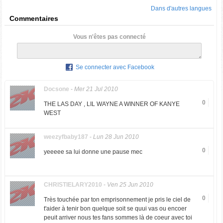
Dans d'autres langues
Commentaires
Vous n'êtes pas connecté
Se connecter avec Facebook
Docsone
-
Mer 21 Jul 2010
0
THE LAS DAY , LIL WAYNE A WINNER OF KANYE
WEST
weezyfbaby187
-
Lun 28 Jun 2010
0
yeeeee sa lui donne une pause mec
CHRISTIELARY2010
-
Ven 25 Jun 2010
0
Très touchée par ton emprisonnement je pris le ciel de
t'aider à tenir bon quelque soit se quui vas ou encoer
peuit arriver nous tes fans sommes là de coeur avec toi