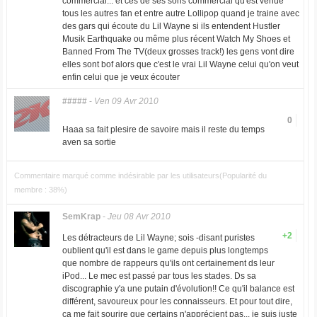
commercial... et ces de ses sons commercial qu'est venue
tous les autres fan et entre autre Lollipop quand je traine avec
des gars qui écoute du Lil Wayne si ils entendent Hustler
Musik Earthquake ou même plus récent Watch My Shoes et
Banned From The TV(deux grosses track!) les gens vont dire
elles sont bof alors que c'est le vrai Lil Wayne celui qu'on veut
enfin celui que je veux écouter
#####
-
Ven 09 Avr 2010
0
Haaa sa fait plesire de savoire mais il reste du temps
aven sa sortie
Commentaire marqué comme indésirable par les utilisateurs(Popularité du
membre : 38%)
SemKrap
-
Jeu 08 Avr 2010
+2
Les détracteurs de Lil Wayne; sois -disant puristes
oublient qu'il est dans le game depuis plus longtemps
que nombre de rappeurs qu'ils ont certainement ds leur
iPod... Le mec est passé par tous les stades. Ds sa
discographie y'a une putain d'évolution!! Ce qu'il balance est
différent, savoureux pour les connaisseurs. Et pour tout dire,
ça me fait sourire que certains n'apprécient pas... je suis juste