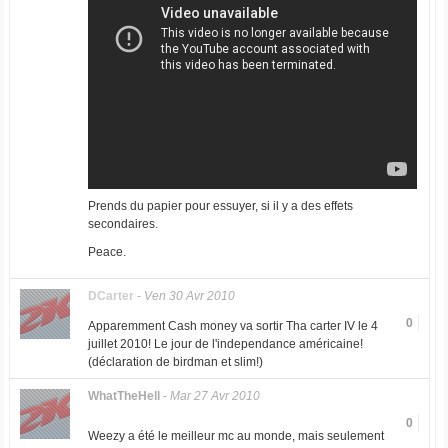
Prends du papier pour essuyer, si il y a des effets
secondaires.
Peace.
DCarter
-
Ven 30 Avr 2010
0
Apparemment Cash money va sortir Tha carter IV le 4
juillet 2010! Le jour de l'independance américaine!
(déclaration de birdman et slim!)
WhatTheHell
-
Mar 27 Avr 2010
0
Weezy a été le meilleur mc au monde, mais seulement