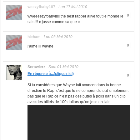
weezyfbaby187
-
Lun 17 Mai 2010
0
wweeeezyfbaby!!!!! the best rapper alive tout le monde le
sais!!!! c jusse comme sa que c
hicham
-
Lun 03 Mai 2010
0
j'aime lil wayne
Scrawlerz
-
Sam 01 Mai 2010
En réponse à...(cliquez ici)
0
Si tu considères que Wayne fait avancer dans la bonne
direction le Rap, c'est que tu ne comprends tout simplement
pas que le Rap ce n'est pas des putes à poils dans un clip
avec des billets de 100 dollars qu'on jette en l'air.