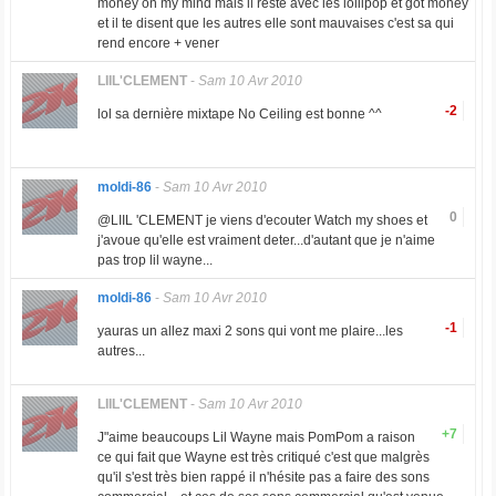
money on my mind mais il reste avec les lollipop et got money
et il te disent que les autres elle sont mauvaises c'est sa qui
rend encore + vener
LIIL'CLEMENT
-
Sam 10 Avr 2010
-2
lol sa dernière mixtape No Ceiling est bonne ^^
moldi-86
-
Sam 10 Avr 2010
0
@LIIL 'CLEMENT je viens d'ecouter Watch my shoes et
j'avoue qu'elle est vraiment deter...d'autant que je n'aime
pas trop lil wayne...
moldi-86
-
Sam 10 Avr 2010
-1
yauras un allez maxi 2 sons qui vont me plaire...les
autres...
LIIL'CLEMENT
-
Sam 10 Avr 2010
+7
J"aime beaucoups Lil Wayne mais PomPom a raison
ce qui fait que Wayne est très critiqué c'est que malgrès
qu'il s'est très bien rappé il n'hésite pas a faire des sons