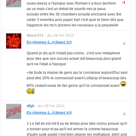
-1
ouais weezy a l'epoque avec fireman il a tous dechirer
au us mais c'est un debat de sourds moi je peux
ecouter entre the 36 chambers ensuite enchainé avec the
carter 3 emeritus puis paper trail c'est quoi le blem dés que
t'apprecie les mc's anciens les nouveaux a la peaubelle
Weed 971
-
Jeu 08 Avr 2010
En réponse à...(cliquez ici)
0
Quand je dis qu'il n'etait pas connu , c'est une metaphore
pour dire que son succes actuel est beaucoup plus grand
qu'il ne l'etait a l'epoque
<de toute la masse de gens qui le connaisse aujourd'hui seul
peut etre 20% le connaissait avant Lollipop et beaucoup des
80% restant essai de fair genre qu'il le connaissait avant
dfgh
-
Jeu 08 Avr 2010
En réponse à...(cliquez ici)
0
1-Le fait kil est mit tt sa de temps pour etre connu prouve qu'il
a bosser pour et pa qu'il est arriver la comme beaucoup
d'autre juste paskil c'est bien aligner les mothafuck, bitch and