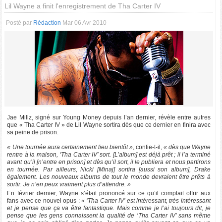
Lil Wayne a finit l'enregistrement de Tha Carter IV
Posté par
Rédaction
Mar 06 Avr 2010
Jae Millz, signé sur Young Money depuis l’an dernier, révèle entre autres
que « Tha Carter IV » de Lil Wayne sortira dès que ce dernier en finira avec
sa peine de prison.
« Une tournée aura certainement lieu bientôt »
, confie-t-il,
« dès que Wayne
rentre à la maison, ‘Tha Carter IV’ sort. [L’album] est déjà prêt ; il l’a terminé
avant qu’il [n’entre en prison] et dès qu’il sort, il le publiera et nous partirons
en tournée. Par ailleurs, Nicki [Minaj] sortira [aussi son album], Drake
également. Les nouveaux albums de tout le monde devraient être prêts à
sortir. Je n’en peux vraiment plus d’attendre. »
En février dernier, Wayne s’était prononcé sur ce qu’il comptait offrir aux
fans avec ce nouvel opus :
« ‘Tha Carter IV’ est intéressant, très intéressant
et je pense que ça va être fantastique. Mais comme je l’ai toujours dit, je
pense que les gens connaissent la qualité de ‘Tha Carter IV’ sans même