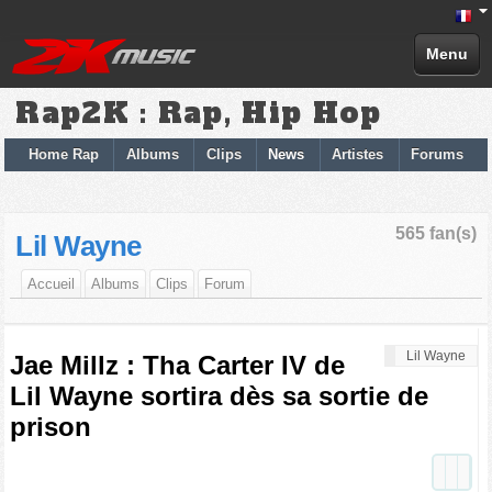
Menu
Rap2K : Rap, Hip Hop
Home Rap
Albums
Clips
News
Artistes
Forums
565 fan(s)
Lil Wayne
Accueil
Albums
Clips
Forum
Lil Wayne
Jae Millz : Tha Carter IV de
Lil Wayne sortira dès sa sortie de
prison