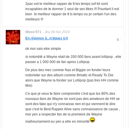
2pac est le meilleur rapper de tt les temps sof kil sont
incapables de te donner 1 seul de ses titres !!! Pourtant il est
bien le meilleur rapper de tt ls temps ou pr certain l'un des
meilleurs !!!
Weed 971
-
Jeu 08 Avr 2010
En réponse à...(cliquez ici)
0
ok moi vais etre simple
si notoriété a Wayne etait de 200 000 fans avant lollipop , elle
passer a 1 000 000 de fan apres Lollipop
De plus des mec comme Nas et Biggie on fonder leurs
notorieter sur des album comme Illmatic et Ready To Die
alors que Wayne la fonder sur Lollipop (pas tres HH comme
titre)
Ce que je veux te faire comprendre c'est que les 80% des
nouvaux fans de Wayne ne sont pas des amateurs de HH se
sont des fake qui n'y connaisse rien et qui viennent te dire
que c'est le Best Rapper Alive sans connaissance de cause ,
moi yen a respecter fan de la premiere de Wayne
malheursement eu yen a etre en minorité