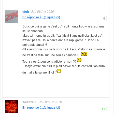
dfgh
-
Jeu 08 Avr 2010
En réponse à...(cliquez ici)
0
Donc ce qui te gene c'est qu'il soit monte trop vite et sur une
seule chanson.
Mais toi meme tu as dit:- "sa faisat 8 ans qu'il etait la et qu'il
n'avait pas reussi a perce dans le rap game ." Donc il a
poireaute aussi !!!
-"il etait connu lors de la sorti de C1 et C2" donc sa notoriete
ne s'est pa faite sur une seule chanson !!!.
Tout sa est 1 peu contradictoire, non ??
Essaye d'etre clair s'il te plait paske si tu te contredit on aura
du mal a te suivre !!! lol !
Weed 971
-
Jeu 08 Avr 2010
En réponse à...(cliquez ici)
+1