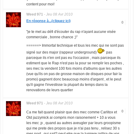
content pour moi!
Weed 971
-
Jeu 08 Avr 2010
En réponse à...(cliquez ici)
0
"je te met au défi d'écouter du rap n'ayant aucune visée
commerciale , bonne chance ;)"
======> Immortal technique et tous les mec qui ne sont pas
signé sur des major (rappeur underground)
pas
parceque ils n'en ont pas eu l'occasion , mais parceque ils
estiment que le Rap n'est pas la pour se remplir les poches ,
ses mec la vendent 100 fois moins d'albums que les autres
(vue qu'ils on pas de grosse maison de disques pour fair la
promo) gagnent donc beaucoup moins d'argent , et le peut
qu'il gagne l'investisse la plupart du temps dans la
renovations de leurs quartier
Weed 971
-
Jeu 08 Avr 2010
0
Ca me fait quand plaisir que des mec comme Carlitox et
Old jazzymick ai compris mon raisonement + 10 a vous
les mec ;p , quand au autres aveugler par leurs groopisme
qui me prete des propos que je n'ai pas tenu , relisez 30 s
mes post , qui sait? peut etre que la lumiere jaillira de vos