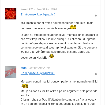
Weed 971
-
Jeu 08 Avr 2010
En réponse à...(cliquez ici)
0
M'a façon te parler c'etait pour te taquiner t'inquiete , mais
heureux que tu es compris le message
Quand au titre de best rapper alive , meme si un jours c'est le
cas c'est trop tot pour le dire puisqu'il n'est connu du "grand
publique" que depuis tres recement , maintenant faut voir
comment evolue sa discographie et sa notoriété , je pense a
5O qui etait vénérer par ses groopie et 6 ans apres est
devenue un Has bEen
dfgh
-
Jeu 08 Avr 2010
En réponse à...(cliquez ici)
0
Moi avoir conpri mai toi pouvoir parler a moi normalmen !!! lol
!!
Mai je ss dac ak toi !!! Sof ke c pa un argument pr le priver de
son titr !!
C la mm choz pr Pac !!!(attention je compar pa Pac a weezy
!!! Un peu de respect !!) Yen a beaucoup ki vont te dire que