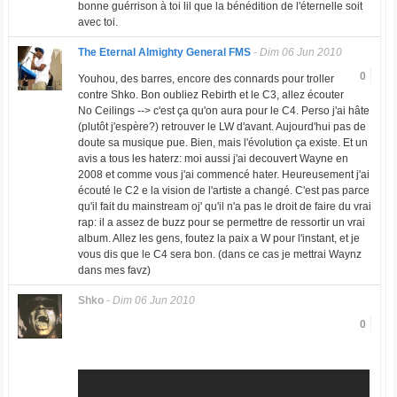
bonne guérrison à toi lil que la bénédition de l'éternelle soit
avec toi.
The Eternal Almighty General FMS
-
Dim 06 Jun 2010
0
Youhou, des barres, encore des connards pour troller
contre Shko. Bon oubliez Rebirth et le C3, allez écouter
No Ceilings --> c'est ça qu'on aura pour le C4. Perso j'ai hâte
(plutôt j'espère?) retrouver le LW d'avant. Aujourd'hui pas de
doute sa musique pue. Bien, mais l'évolution ça existe. Et un
avis a tous les haterz: moi aussi j'ai decouvert Wayne en
2008 et comme vous j'ai commencé hater. Heureusement j'ai
écouté le C2 e la vision de l'artiste a changé. C'est pas parce
qu'il fait du mainstream oj' qu'il n'a pas le droit de faire du vrai
rap: il a assez de buzz pour se permettre de ressortir un vrai
album. Allez les gens, foutez la paix a W pour l'instant, et je
vous dis que le C4 sera bon. (dans ce cas je mettrai Waynz
dans mes favz)
Shko
-
Dim 06 Jun 2010
0