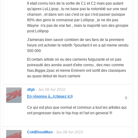
Il etait connu lors de la sortie de C1 et C2 mais pas autant
qu'apres LoLLipop , tu ne base pas ta notoriété sur une seul
chanson , et dans son cas c'est ce qui c'est passer puisque
80% des gens le connaisse par Lollipop , je ne dis pas
Wayne n'a pas de vrai fan , mais la majorité son des groopie
post Lollipop
J'aimerais bien savoir combien de ses fans de la premiere
heure ont acheter le rebirth ?pourtant il en a qd meme vendu
500 000
Et certain artiste on eu des carrieres fulgurante et on pas
poireauté des année avant d'etre connu , des mec comme
Nas,Biggie,2pac et meme Eminem ont sortit des classiques
au quasi debut de leurs carriere
dfgh
-
Jeu 08 Avr 2010
En réponse à...(cliquez ici)
0
Ce qui est plus que normal et commun a tout les artistes qui
ont progresser dans le hip-hop et l'art en general !!!
ColdBloodMan
-
Jeu 08 Avr 2010