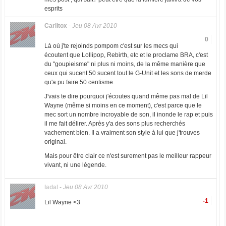
esprits
Carlitox
-
Jeu 08 Avr 2010
0
Là où j'te rejoinds pompom c'est sur les mecs qui
écoutent que Lollipop, Rebirth, etc et le proclame BRA, c'est
du "goupieisme" ni plus ni moins, de la même manière que
ceux qui sucent 50 sucent tout le G-Unit et les sons de merde
qu'a pu faire 50 centisme.
J'vais te dire pourquoi j'écoutes quand même pas mal de Lil
Wayne (même si moins en ce moment), c'est parce que le
mec sort un nombre incroyable de son, il inonde le rap et puis
il me fait délirer. Après y'a des sons plus recherchés
vachement bien. Il a vraiment son style à lui que j'trouves
original.
Mais pour être clair ce n'est surement pas le meilleur rappeur
vivant, ni une légende.
ladal
-
Jeu 08 Avr 2010
-1
Lil Wayne <3