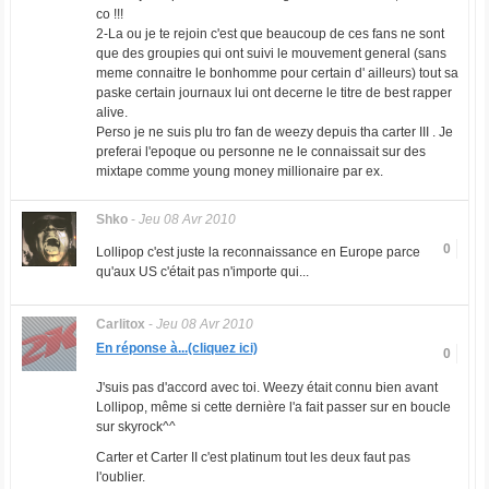
co !!!
2-La ou je te rejoin c'est que beaucoup de ces fans ne sont
que des groupies qui ont suivi le mouvement general (sans
meme connaitre le bonhomme pour certain d' ailleurs) tout sa
paske certain journaux lui ont decerne le titre de best rapper
alive.
Perso je ne suis plu tro fan de weezy depuis tha carter III . Je
preferai l'epoque ou personne ne le connaissait sur des
mixtape comme young money millionaire par ex.
Shko
-
Jeu 08 Avr 2010
0
Lollipop c'est juste la reconnaissance en Europe parce
qu'aux US c'était pas n'importe qui...
Carlitox
-
Jeu 08 Avr 2010
En réponse à...(cliquez ici)
0
J'suis pas d'accord avec toi. Weezy était connu bien avant
Lollipop, même si cette dernière l'a fait passer sur en boucle
sur skyrock^^
Carter et Carter II c'est platinum tout les deux faut pas
l'oublier.