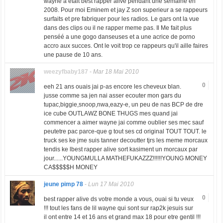
wayne a etait best rapper alive pendant une semaine en
2008. Pour moi Eminem et jay Z son superieur a se rappeurs
surfaits et pre fabriquer pour les radios. Le gars ont la vue
dans des clips ou il ne rapper meme pas. Il Me fait plus
penséé a une gogo danseuses et a une acrice de porno
accro aux succes. Ont le voit trop ce rappeurs qu'il aille faires
une pause de 10 ans.
weezyfbaby187
-
Mar 18 Mai 2010
0
eeh 21 ans ouais jai p-as encore les cheveux blan.
jusse comme sa jen nai asser ecouter mon gars du
tupac,biggie,snoop,nwa,eazy-e, un peu de nas BCP de dre
ice cube OUTLAWZ BONE THUGS mes quand jai
commencer a aimer wayne jai comme oublier ses mec sauf
peutetre pac parce-que g tout ses cd original TOUT TOUT. le
truck ses ke jme suis tanner decoutter tjrs les meme morcaux
tendis ke lbest rapper alive sort kasiment un morcaux par
jour......YOUNGMULLA MATHEFUKAZZZ!!!!!!YOUNG MONEY
CA$$$$$H MONEY
jeune pimp 78
-
Lun 17 Mai 2010
0
best rapper alive ds votre monde a vous, ouai si tu veux
!!! tout les fans de lil wayne qui sont sur rap2k jesuis sur
il ont entre 14 et 16 ans et grand max 18 pour etre gentil !!!