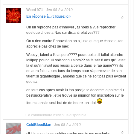
Weed 971
-
Jeu 08 Avr 2010
En réponse à...(cliquez ici)
0
On lui reproche pas d'innover , tu nous a vue reprocher
quelque chose a Nas sur distant relatives???
On a rien contre l'innovation on a juste quelque chose qu'on
apprecie pas chez se mec
Weezy , talent a l'etat pure???? pourquoi a t il fallut attendre
lollipop pour qu'il soit connu alors?? sa faisait 8 ans qu'il etait
la et qu'il n'avait pas reussi a percé dans le rap game??? ils
en aura fallut a ses fans du temps pour s'apercevoir de son
talent si gigantesque , amoins que ce ne soit pas plus evident
que sa
en tous cas apres avoir lu ton post je te decerne la palme du
bestsuckeralive , et je trouve sa mignon ton inscription sur le
forum dans le seul but de defendre ton idol
Ce commentaire n'est plus disponible
ColdBloodMan
-
Jeu 08 Avr 2010
0
slt tt le monde wu soldier sache que je me masturbe