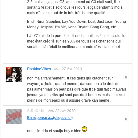
2-3 mois et ça post C3, au moment où C3 était sorti, il te
sortait 2 feat et 1 solo tous les jours, et ça pendant 3 mois,
mais c'était surtout de la très très bonne qualité.
Bitch Nina, Supplier, Lay You Down, Lost, Just Lean, Young
Money Hospital, I'm Me, Kobe Bryant, Bang Bang, etc
Là ! C'était de la pure folie, il enchainait les feat, les solo, le
mec était crédité sur les 90% de toutes les chansons qui
sortaient, là c'était le meilleur au monde c'est clair et net.
PositiveVibes
-
Mar 27 Avr 2010
0
non mais franchement , tt ces gens qui crachent sur li
wayne , c drole , quand meme , daccord on a le droit de
pas aimer mais on peut pas dire que tt ce quil fait c mauvais ,
javoue ya des ziks qui sont pas du tt bonnes mais le mec a
pleins de morceaux ou il assure grave kan meme .
StRaKiUs
-
Ven 23 Avr 2010
En réponse à...(cliquez ici)
0
non , flo-rida et soulja boy c bien