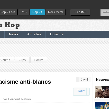
Pop & Folk
RnB
Rap 2K
Rock Metal
FORUMS
p Hop
News
Artistes
Forums
Albums
Clips
Forum
Nouveau
Jay-Z
acisme anti-blancs
Tweet
 Five Percent Nation