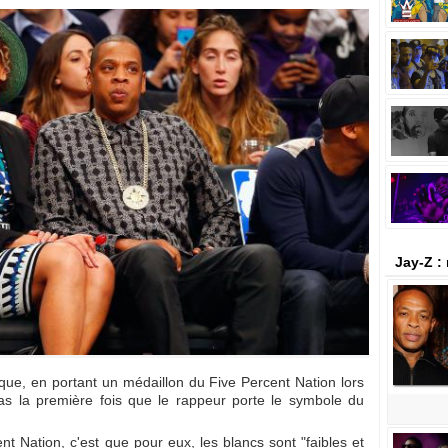
Jay-Z :
ue, en portant un médaillon du Five Percent Nation lors
as la première fois que le rappeur porte le symbole du
nt Nation, c'est que pour eux, les blancs sont "faibles et