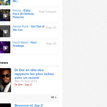
Me...
Rocca -
Baby
Rap Français
Face (Ft Nelson
Palacio)
Aesop Rock -
Get Out of
Rap US
the Car
Gucci Mane -
Hurt
Rap US
Feelings
 news
Dr Dre en tête des
rappeurs les plus riches
avec un record
Mer 24 Sep 2014
Dr Dre
Jay-Z
0
Beyonce et Jay-Z