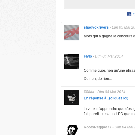
shadyckrivers
-
Lun 05 Mai 2
alors qui a gagne le concours d
Flylo
-
Dim 04 Mai 2014
Comme quoi, rien qu'une phras
De rien, de rien...
#####
-
Dim 04 Mai 2014
En réponse à...(cliquez ici)
tu veux m'apprendre que c'est g
fait pareil tu es aussi PD que m
RootsReggae77
-
Dim 04 Mai