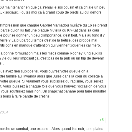
i 68 maintenant rien que ça s'enjaille sisi cousin et ça chiale un peu
eaux sociaux. Foutez moi ça à grand coup de pieds au cul dehors
 a l'impression que chaque Gabriel Mamadou mulâtre du 16 se prend
arce qu'on lui fait une blague Nutella ou Kit-Kat dans sa cour
me pour se donner un peu d'importance, c'est tout. Mais au fond il y
 terre ? La plupart du temps c'est de la bétise, des propos mal
etits cons en manque d'attention qui viennent jouer les caliméro.
 la bonne formulation mais les mecs comme Rodney King eux ils
a vie qui leur imposait ça, c'est pas de la pub ou un trip de devenir
s...
s avez rien subit de tel, vous ouvrez votre gueule on a
votre famille au Rwanda alors que Jules dans la cour du college a
r votre gueule. Si vraiment vous subissiez du racisme, vous seriez
net. Vous jouissez à chaque fois que vous trouvez l'occasion de vous
ai vous souffririez mais non. Un snapchat banane pour faire mouiller
es bons à faire bande de crétins.
 2014
+5
erche un combat, une excuse... Alors quand t'es noir, tu te plains