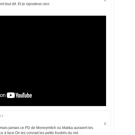
0
tout dit. Et je rajouterai ceci:
14
0
t mais jamais ce PD de Moneymitch ou Makka auraient les
e à face.On les connait les petits frustrés du net.