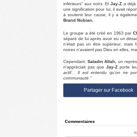
inférieurs" aux noirs. Et
Jay-Z
a déjà 
une signification pour lui, il avait rép
à soutenir leur cause, il y a égalem
Brand Nubian.
Le groupe a été créé en 1963 par
C
séparé de lui après avoir eu un désac
n’était pas un être supérieur, mais 
noires n’avaient pas Dieu en elles, m
Cependant,
Saladin Allah,
un représ
n'appréciait pas que
Jay-Z
porte leu
actif... Il est entendu qu'on ne 
communauté."
Partager sur Facebook
Commentaires
V