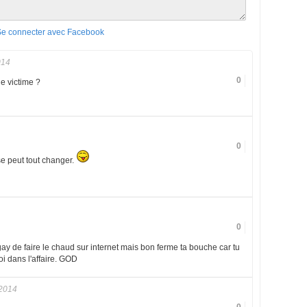
Se connecter avec Facebook
014
0
e victime ?
0
e peut tout changer.
0
ay de faire le chaud sur internet mais bon ferme ta bouche car tu
oi dans l'affaire. GOD
 2014