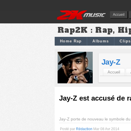
Accueil
Rap2K : Rap, Hi
Home Rap
Albums
Clips
Jay-Z
Accueil
Jay-Z est accusé de r
Jay-Z porte de nouveau le symbole du
Posté par
Rédaction
Mar 08 Avr 2014