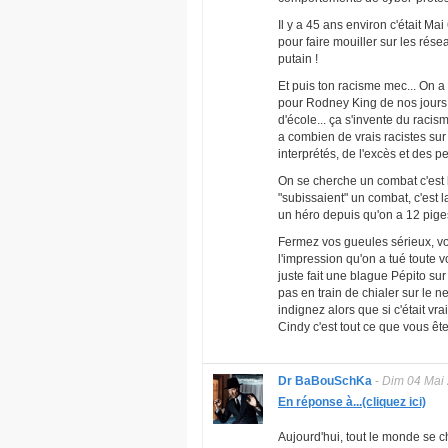
Il y a 45 ans environ c'était Ma
pour faire mouiller sur les rés
putain !
Et puis ton racisme mec... On
pour Rodney King de nos jours p
d'école... ça s'invente du racis
a combien de vrais racistes sur
interprétés, de l'excès et des p
On se cherche un combat c'est
"subissaient" un combat, c'est l
un héro depuis qu'on a 12 pige
Fermez vos gueules sérieux, vou
l'impression qu'on a tué toute 
juste fait une blague Pépito su
pas en train de chialer sur le 
indignez alors que si c'était vr
Cindy c'est tout ce que vous êt
Dr BaBouSchKa
-
Dim 04 Mai
En réponse à...(cliquez ici)
Aujourd'hui, tout le monde se ch