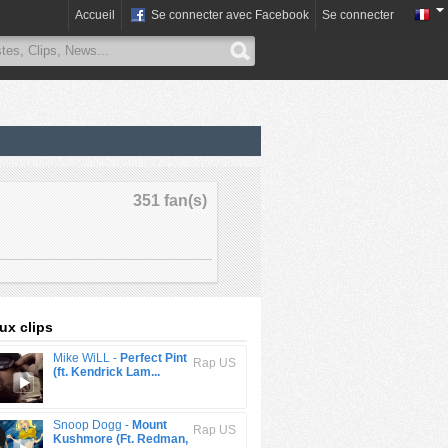
Accueil
Se connecter avec Facebook
Se connecter
351 fan(s)
x clips
Mike WiLL -
Perfect Pint
Rap US
(ft. Kendrick Lam...
Snoop Dogg -
Mount
Rap US
Kushmore (Ft. Redman,