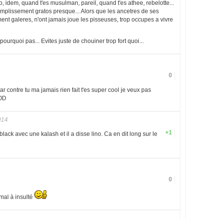
o, idem, quand t'es musulman, pareil, quand t'es athee, rebelotte...
complissement gratos presque... Alors que les ancetres de ses
nt galeres, n'ont jamais joue les pisseuses, trop occupes a vivre
i, pourquoi pas... Evites juste de chouiner trop fort quoi...
0
ar contre tu ma jamais rien fait t'es super cool je veux pas
GOD
014
+1
black avec une kalash et il a disse lino. Ca en dit long sur le
0
mal à insulté