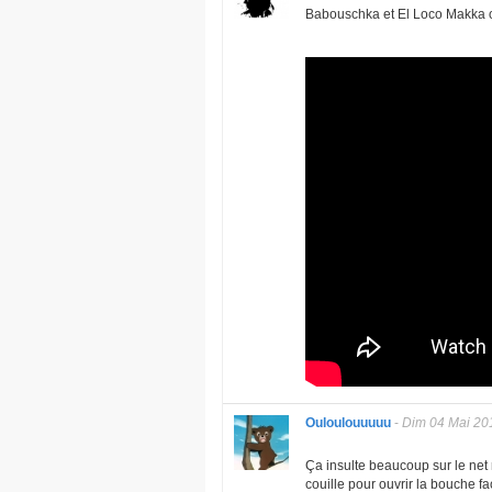
Babouschka et El Loco Makka ont 
Ouloulouuuuu
-
Dim 04 Mai 20
Ça insulte beaucoup sur le ne
couille pour ouvrir la bouche fac