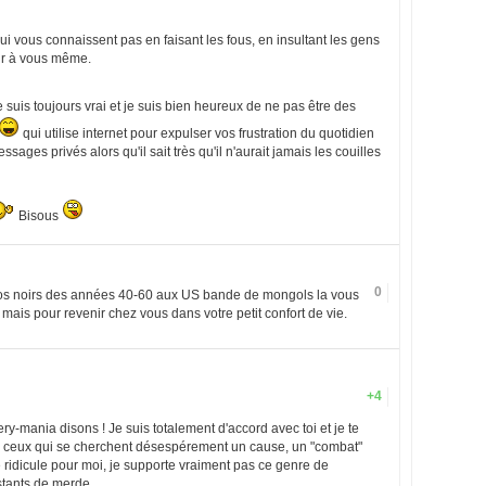
 vous connaissent pas en faisant les fous, en insultant les gens
ir à vous même.
 suis toujours vrai et je suis bien heureux de ne pas être des
qui utilise internet pour expulser vos frustration du quotidien
sages privés alors qu'il sait très qu'il n'aurait jamais les couilles
Bisous
0
ttos noirs des années 40-60 aux US bande de mongols la vous
 mais pour revenir chez vous dans votre petit confort de vie.
+4
ery-mania disons ! Je suis totalement d'accord avec toi et je te
e à ceux qui se cherchent désespérement un cause, un "combat"
te ridicule pour moi, je supporte vraiment pas ce genre de
stants de merde.