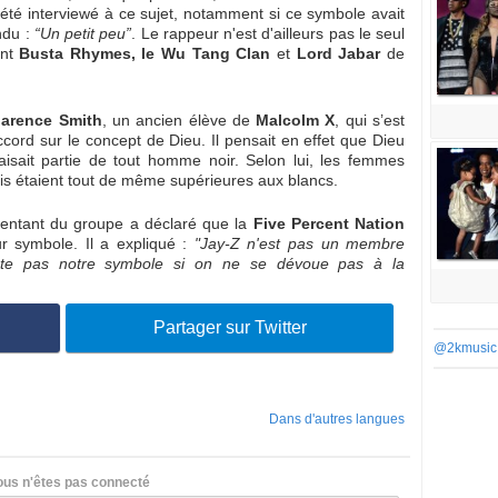
été interviewé à ce sujet, notamment si ce symbole avait
ondu :
“Un petit peu”
. Le rappeur n'est d'ailleurs pas le seul
ent
Busta Rhymes, le Wu Tang Clan
et
Lord Jabar
de
larence Smith
, un ancien élève de
Malcolm X
, qui s’est
cord sur le concept de Dieu. Il pensait en effet que Dieu
faisait partie de tout homme noir. Selon lui, les femmes
ais étaient tout de même supérieures aux blancs.
entant du groupe a déclaré que la
Five Percent Nation
r symbole. Il a expliqué :
"Jay-Z n'est pas un membre
porte pas notre symbole si on ne se dévoue pas à la
Partager sur Twitter
@2kmusic
Dans d'autres langues
ous n'êtes pas connecté