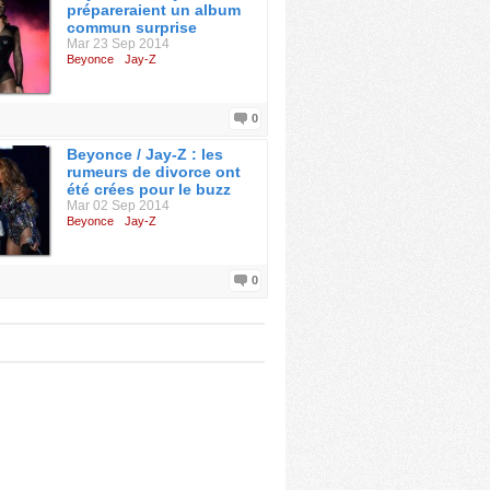
prépareraient un album
commun surprise
Mar 23 Sep 2014
Beyonce
Jay-Z
0
Beyonce / Jay-Z : les
rumeurs de divorce ont
été crées pour le buzz
Mar 02 Sep 2014
Beyonce
Jay-Z
0