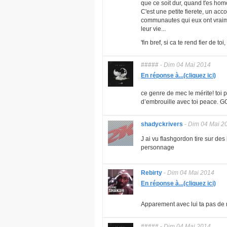
que ce soit dur, quand t'es hom
C'est une petite fierete, un ac
communautes qui eux ont vraime
leur vie...
'fin bref, si ca te rend fier de to
#####
-
Dim 04 Mai 2014
En réponse à...(cliquez ici)
ce genre de mec le mérite! toi p
d’embrouille avec toi peace. 
shadyckrivers
-
Dim 04 Mai 2
J ai vu flashgordon tire sur des 
personnage
Rebirty
-
Dim 04 Mai 2014
En réponse à...(cliquez ici)
Apparement avec lui ta pas de 
#####
-
Dim 04 Mai 2014