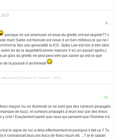
 2011
0
parsque on est americain et issue du ghetto ont est stupide?? c
ide man! Sarko est francais est issue d un bon millieux,ce qui ne l
rrrrrrr.tu fais une generalité la ICE. Spike Lee est loin d etre idiot
ere selon toi de la stupidité!!comme malcom X et j en passe! aprés,c
re,un gars du ghetto ne peut peut etre pas savoir qu est ce que
mule de la poussé d archimede
utilisateurs(Popularité du membre : 40%)
+1
franc-maçon ou un illuminati ce ne sont que des rumeurs propagés
anque de buzz, et rumeurs propagés à leurs tour par des trisos
 qui y croit ! Exactement pareil que ceux qui pensent que l'homme n'a
c'est le signe de roc-a-fella effectivement et pourquoi il fait ca ? Tu
lla il connaissait tous ces trucs de franc-mçon etc ...? je te rappel