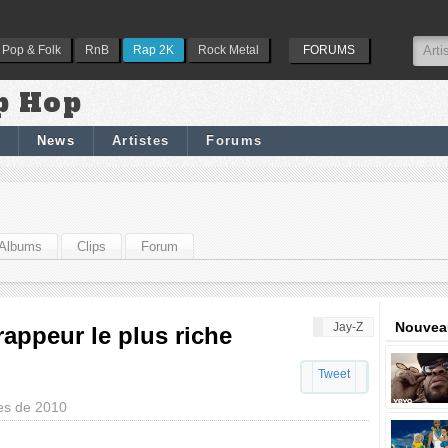
Pop & Folk
RnB
Rap 2K
Rock Metal
FORUMS
p Hop
News
Artistes
Forums
Albums
Clips
Forum
Nouveau
Jay-Z
rappeur le plus riche
Tweet
hes de 2010