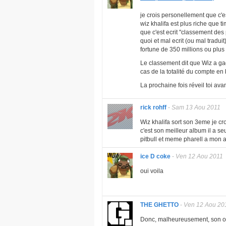
je crois personellement que c'e
wiz khalifa est plus riche que 
que c'est ecrit "classement des p
quoi et mal ecrit (ou mal tradu
fortune de 350 millions ou plu
Le classement dit que Wiz a gag
cas de la totalité du compte en 
La prochaine fois réveil toi ava
rick rohff
-
Sam 13 Aou 2011
Wiz khalifa sort son 3eme je cro
c'est son meilleur album il a se
pitbull et meme pharell a mon a
ice D coke
-
Ven 12 Aou 2011
oui voila
THE GHETTO
-
Ven 12 Aou 20
Donc, malheureusement, son opu