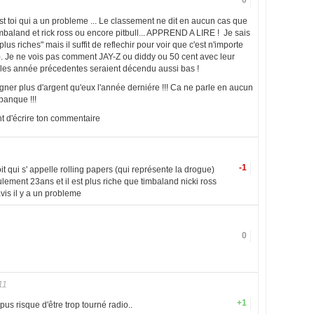
st toi qui a un probleme ... Le classement ne dit en aucun cas que
timbaland et rick ross ou encore pitbull... APPREND A LIRE ! Je sais
lus riches" mais il suffit de reflechir pour voir que c'est n'importe
it). Je ne vois pas comment JAY-Z ou diddy ou 50 cent avec leur
s les année précedentes seraient décendu aussi bas !
ner plus d'argent qu'eux l'année derniére !!! Ca ne parle en aucun
banque !!!
nt d'écrire ton commentaire
-1
it qui s' appelle rolling papers (qui représente la drogue)
ulement 23ans et il est plus riche que timbaland nicki ross
vis il y a un probleme
0
11
+1
s risque d'être trop tourné radio..