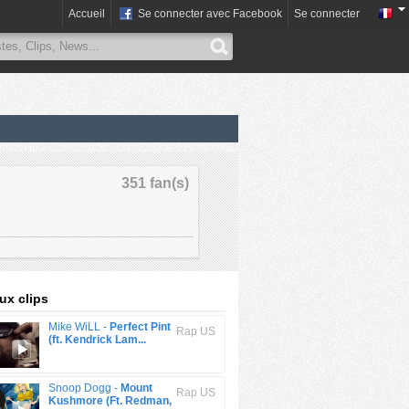
Accueil
Se connecter avec Facebook
Se connecter
351 fan(s)
x clips
Mike WiLL -
Perfect Pint
Rap US
(ft. Kendrick Lam...
Snoop Dogg -
Mount
Rap US
Kushmore (Ft. Redman,