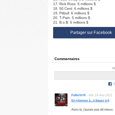
17. Rick Ross: 6 millions $
18. 50 Cent: 6 millions $
19. Pitbull: 6 millions $
20. T-Pain: 5 millions $
21. B.o.B: 5 millions $
Partager sur Facebook
Commentaires
V
FoReVrrR
-
Ven 19 Aou 2011
En réponse à...(cliquez ici)
Alors là, j'aurais pas dit mieux.