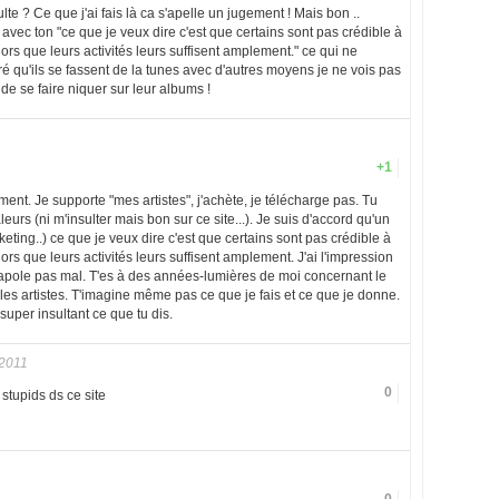
lte ? Ce que j'ai fais là ca s'apelle un jugement ! Mais bon ..
 avec ton "ce que je veux dire c'est que certains sont pas crédible à
ors que leurs activités leurs suffisent amplement." ce qui ne
ré qu'ils se fassent de la tunes avec d'autres moyens je ne vois pas
de se faire niquer sur leur albums !
+1
ent. Je supporte "mes artistes", j'achète, je télécharge pas. Tu
urs (ni m'insulter mais bon sur ce site...). Je suis d'accord qu'un
keting..) ce que je veux dire c'est que certains sont pas crédible à
ors que leurs activités leurs suffisent amplement. J'ai l'impression
trapole pas mal. T'es à des années-lumières de moi concernant le
r les artistes. T'imagine même pas ce que je fais et ce que je donne.
uper insultant ce que tu dis.
2011
0
 stupids ds ce site
0