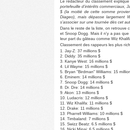
Le rédacteur du classement explique
portefeuille d’intérêts commerciaux, 
$ (la moitié de cette somme provien
Diageo), mais dépasse largement We
s’associer sur une tournée dès cet a
Dans le reste de la liste, on retrouv
et Snoop Dogg. Mais il n'y a pas que 
leur part du gâteau comme Wiz Khalifa
Classement des rappeurs les plus ric
1. Jay-Z: 37 millions $
2. Diddy: 35 millions $
3. Kanye West: 16 millions $
4. Lil Wayne: 15 millions $
5. Bryan "Birdman" Williams: 15 millio
6. Eminem: 14 millions $
7. Snoop Dogg: 14 millions $
8. Dr. Dre: 14 millions $
9. Akon: 13 millions $
10. Ludacris: 12 millions $
11. Wiz Khalifa: 11 millions $
12. Drake: 11 millions $
13: Pharrell Williams: 10 millions $
14. Timbaland: 7 millions $
15. Swizz Beatz: 6.5 millions $
16. Nicki Minaj: 6.5 millions $