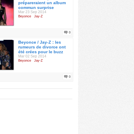
prépareraient un album
commun surprise
Mar 23 Sep 2014
Beyonce
Jay-Z
0
Beyonce / Jay-Z : les
rumeurs de divorce ont
été crées pour le buzz
Mar 02 Sep 2014
Beyonce
Jay-Z
0