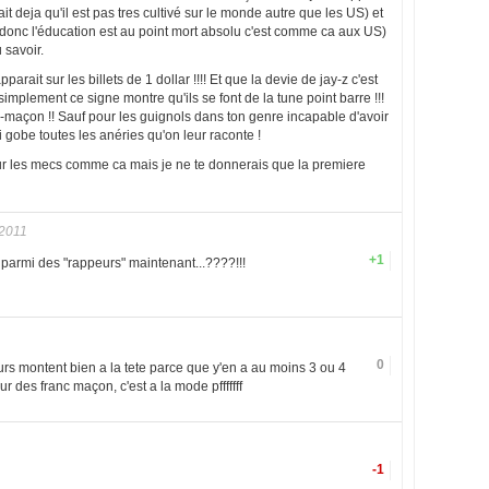
ait deja qu'il est pas tres cultivé sur le monde autre que les US) et
(donc l'éducation est au point mort absolu c'est comme ca aux US)
 savoir.
parait sur les billets de 1 dollar !!!! Et que la devie de jay-z c'est
simplement ce signe montre qu'ils se font de la tune point barre !!!
nc-maçon !! Sauf pour les guignols dans ton genre incapable d'avoir
 gobe toutes les anéries qu'on leur raconte !
ur les mecs comme ca mais je ne te donnerais que la premiere
 2011
+1
 parmi des "rappeurs" maintenant...????!!!
0
eurs montent bien a la tete parce que y'en a au moins 3 ou 4
 des franc maçon, c'est a la mode pfffffff
-1