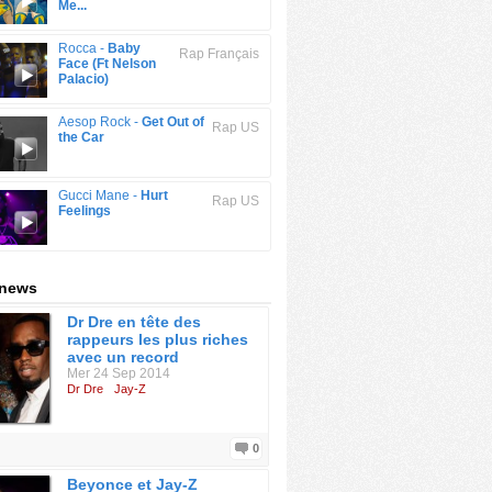
Me...
Rocca -
Baby
Rap Français
Face (Ft Nelson
Palacio)
Aesop Rock -
Get Out of
Rap US
the Car
Gucci Mane -
Hurt
Rap US
Feelings
 news
Dr Dre en tête des
rappeurs les plus riches
avec un record
Mer 24 Sep 2014
Dr Dre
Jay-Z
0
Beyonce et Jay-Z