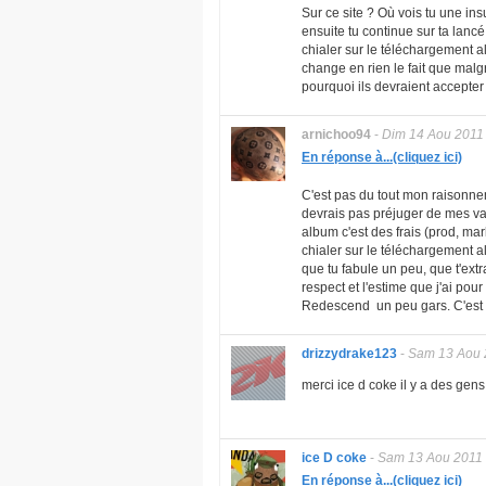
Sur ce site ? Où vois tu une insu
ensuite tu continue sur ta lancé
chialer sur le téléchargement al
change en rien le fait que malg
pourquoi ils devraient accepter 
arnichoo94
-
Dim 14 Aou 2011
En réponse à...(cliquez ici)
C'est pas du tout mon raisonnem
devrais pas préjuger de mes vale
album c'est des frais (prod, mar
chialer sur le téléchargement al
que tu fabule un peu, que t'ex
respect et l'estime que j'ai pou
Redescend un peu gars. C'est s
drizzydrake123
-
Sam 13 Aou 
merci ice d coke il y a des gens
ice D coke
-
Sam 13 Aou 2011
En réponse à...(cliquez ici)