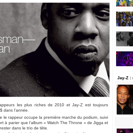
Jay-Z :
ppeurs les plus riches de 2010 et Jay-Z est toujours
$ dans l’année.
ue le rappeur occupe la première marche du podium, suivi
fort à parier que l’album « Watch The Throne » de Jigga et
ester dans le trio de tête.