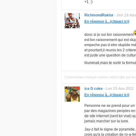
+1 :)
RichmondRaklur
-
Ven 19 Aou
En réponse à...(cliquez ici)
donc si je sui ton raisonement
est ton raisonement qui est stup
empeche pas d etre stupide mdrrr
et pourtant,il reunis les 2 crit
est juste une question de cultu
illuminati,mais te sortir la for
Commentaire marqué comme indésirable par les 
ice D coke
-
Lun 15 Aou 2011
En réponse à...(cliquez ici)
Personne ne se prend pour un 
par des magazines peoples en m
de site internet (sent toi visé)
jamais marcher sur la lune.
Jay-z fait le signe de pyramide, 
crois qu'a la création de ro-a-fe