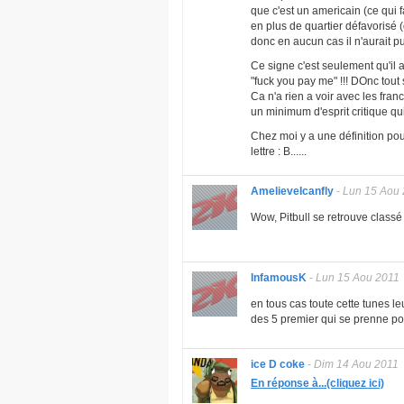
que c'est un americain (ce qui f
en plus de quartier défavorisé 
donc en aucun cas il n'aurait pu
Ce signe c'est seulement qu'il ap
"fuck you pay me" !!! DOnc tout 
Ca n'a rien a voir avec les fra
un minimum d'esprit critique qui
Chez moi y a une définition po
lettre : B......
AmelieveIcanfly
-
Lun 15 Aou
Wow, Pitbull se retrouve classé
InfamousK
-
Lun 15 Aou 2011
en tous cas toute cette tunes l
des 5 premier qui se prenne pour
ice D coke
-
Dim 14 Aou 2011
En réponse à...(cliquez ici)