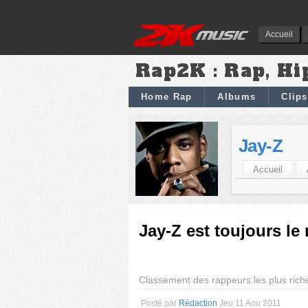
Accueil
Rap2K : Rap, Hi
Home Rap
Albums
Clips
Jay-Z
Accueil
Jay-Z est toujours le 
Classement des rappeurs les plus ric
Posté par
Rédaction
Jeu 11 Aou 2011