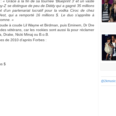
 :
« Grâce à la fin de sa tournée ‘Blueprint 3’ et un vaste
Jay-Z se distingue de peu de Diddy qui a gagné 35 millions
t d’un partenariat lucratif pour la vodka Ciroc de chez
st, qui a remporté 16 millions $. Le duo s’apprête à
utomne. »
e coude à coude Lil Wayne et Birdman, puis Eminem, Dr Dre
des vétérans, car les rookies sont aussi là pour réclamer
, Drake, Nicki Minaj ou B.o.B.
hes de 2010 d’après Forbes :
ns $
@2kmusic