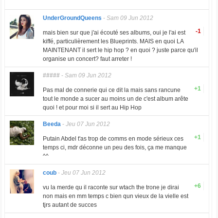
UnderGroundQueens
-
Sam 09 Jun 2012
-1
mais bien sur que j'ai écouté ses albums, oui je l'ai est
kiffé, particulièrement les Blueprints. MAIS en quoi LA
MAINTENANT il sert le hip hop ? en quoi ? juste parce qu'il
organise un concert? faut arreter !
#####
-
Sam 09 Jun 2012
+1
Pas mal de connerie qui ce dit la mais sans rancune
tout le monde a sucer au moins un de c'est album arête
quoi ! et pour moi si il sert au Hip Hop
Beeda
-
Jeu 07 Jun 2012
+1
Putain Abdel t'as trop de comms en mode sérieux ces
temps ci, mdr déconne un peu des fois, ça me manque
^^
coub
-
Jeu 07 Jun 2012
+6
vu la merde qu il raconte sur wtach the trone je dirai
non mais en mm temps c bien qun vieux de la vielle est
tjrs autant de succes