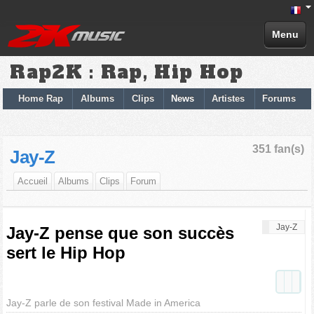
Menu
Rap2K : Rap, Hip Hop
Home Rap
Albums
Clips
News
Artistes
Forums
351 fan(s)
Jay-Z
Accueil
Albums
Clips
Forum
Jay-Z
Jay-Z pense que son succès
sert le Hip Hop
Jay-Z parle de son festival Made in America