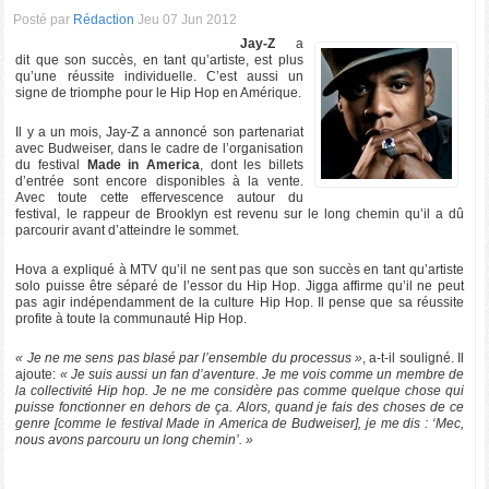
Posté par
Rédaction
Jeu 07 Jun 2012
Jay-Z
a
dit que son succès, en tant qu’artiste, est plus
qu’une réussite individuelle. C’est aussi un
signe de triomphe pour le Hip Hop en Amérique.
Il y a un mois, Jay-Z a annoncé son partenariat
avec Budweiser, dans le cadre de l’organisation
du festival
Made in America
, dont les billets
d’entrée sont encore disponibles à la vente.
Avec toute cette effervescence autour du
festival, le rappeur de Brooklyn est revenu sur le long chemin qu’il a dû
parcourir avant d’atteindre le sommet.
Hova a expliqué à MTV qu’il ne sent pas que son succès en tant qu’artiste
solo puisse être séparé de l’essor du Hip Hop. Jigga affirme qu’il ne peut
pas agir indépendamment de la culture Hip Hop. Il pense que sa réussite
profite à toute la communauté Hip Hop.
« Je ne me sens pas blasé par l’ensemble du processus »
, a-t-il souligné. Il
ajoute:
« Je suis aussi un fan d’aventure. Je me vois comme un membre de
la collectivité Hip hop. Je ne me considère pas comme quelque chose qui
puisse fonctionner en dehors de ça. Alors, quand je fais des choses de ce
genre [comme le festival Made in America de Budweiser], je me dis : ‘Mec,
nous avons parcouru un long chemin’. »