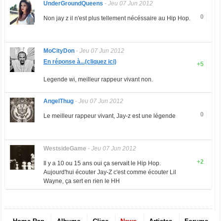
UnderGroundQueens
-
Jeu 07 Jun 2012
0
Non jay z il n'est plus tellement nécéssaire au Hip Hop.
MoCityDon
-
Jeu 07 Jun 2012
En réponse à...(cliquez ici)
+5
Legende wi, meilleur rappeur vivant non.
AngelThug
-
Jeu 07 Jun 2012
0
Le meilleur rappeur vivant, Jay-z est une légende
WestsideGame
-
Jeu 07 Jun 2012
+2
Il y a 10 ou 15 ans oui ça servait le Hip Hop.
Aujourd'hui écouter Jay-Z c'est comme écouter Lil
Wayne, ça sert en rien le HH