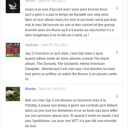
#####
-
Sam 09 Jun 2012
0
ouais la je suis d'accord avec vous avec tout les trucs
qu'il a géré il a pas le temps de travaillé non stop pour
faire un bon album mais j'en suis le prochain serra pas trop
mal le mec fait encore du son et des concert et des grosse
tournée avec les thune qu'il a il aurais pu raccrocher il y a
bien longtemps il ne le fait car il aime ça !
bigdogg
-
Sam 09 Jun 2012
0
Jay Z n'est plus ce qu'il était, c'est clair mais il aura
quand même sortie de bons albums comme The black
album, The Dynasty, The blueprint, même American
Gangster...Maintenant il est clair que c'est derrière lui mais
bon perso je préfère un watch the throne à un pauvre carter
IV...
Beeda
-
Sam 09 Jun 2012
0
Bah oui clair Jay-Z est devenu un buizness man à la
P.Diddy, il passe son temps à gérer ses contrats qu'il détient
dans un peu tout les domaines et ne se foule pas pour taffer
sur son prochain skeud solo. Et quand il entre en studio c'est
pas l'apothéose, car pour moi WTT n'a pas été une réussite
du tout