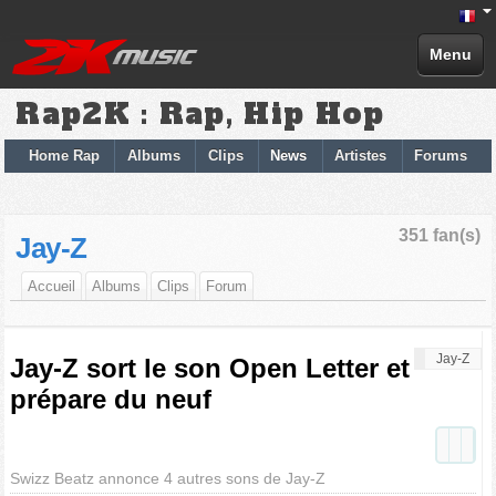
Menu
Rap2K : Rap, Hip Hop
Home Rap
Albums
Clips
News
Artistes
Forums
351 fan(s)
Jay-Z
Accueil
Albums
Clips
Forum
Jay-Z
Jay-Z sort le son Open Letter et
prépare du neuf
Swizz Beatz annonce 4 autres sons de Jay-Z