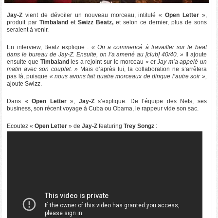
Jay-Z
vient de dévoiler un nouveau morceau, intitulé «
Open Letter
»,
produit par
Timbaland
et
Swizz Beatz,
et selon ce dernier, plus de sons
seraient à venir.
En interview, Beatz explique :
« On a commencé à travailler sur le beat
dans le bureau de Jay-Z. Ensuite, on l’a amené au [club] 40/40. »
Il ajoute
ensuite que
Timbaland
les a rejoint sur le morceau
« et Jay m’a appelé un
matin avec son couplet. »
Mais d’après lui, la collaboration ne s’arrêtera
pas là, puisque
« nous avons fait quatre morceaux de dingue l’autre soir »,
ajoute Swizz.
Dans «
Open Letter
»,
Jay-Z
s’explique. De l’équipe des Nets, ses
business, son récent voyage à Cuba ou Obama, le rappeur vide son sac.
Ecoutez «
Open Letter
» de
Jay-Z
featuring
Trey Songz
: