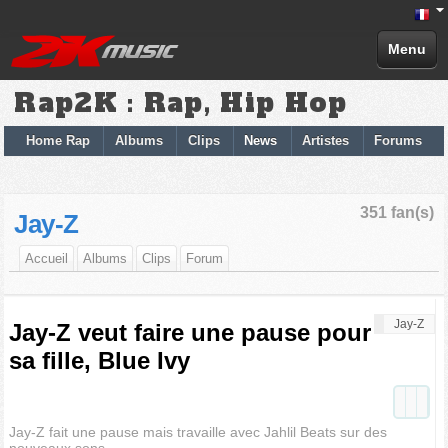
Menu
Rap2K : Rap, Hip Hop
Home Rap
Albums
Clips
News
Artistes
Forums
351 fan(s)
Jay-Z
Accueil
Albums
Clips
Forum
Jay-Z
Jay-Z veut faire une pause pour
sa fille, Blue Ivy
Jay-Z fait une pause mais travaille avec Jahlil Beats sur des