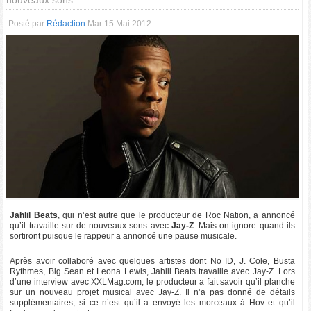
nouveaux sons
Posté par
Rédaction
Mar 15 Mai 2012
Jahlil Beats
, qui n’est autre que le producteur de Roc Nation, a annoncé
qu’il travaille sur de nouveaux sons avec
Jay-Z
. Mais on ignore quand ils
sortiront puisque le rappeur a annoncé une pause musicale.
Après avoir collaboré avec quelques artistes dont No ID, J. Cole, Busta
Rythmes, Big Sean et Leona Lewis, Jahlil Beats travaille avec Jay-Z. Lors
d’une interview avec XXLMag.com, le producteur a fait savoir qu’il planche
sur un nouveau projet musical avec Jay-Z. Il n’a pas donné de détails
supplémentaires, si ce n’est qu’il a envoyé les morceaux à Hov et qu’il