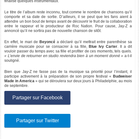
finalise quelques instrumentaux.
Le titre de l’album reste inconnu, tout comme le nombre de chansons qu’il
comporte et sa date de sortie. D’ailleurs, il se peut que les fans aient à
attendre un bon bout de temps avant de découvrir le fruit de la collaboration
entre le rappeur et le producteur de Roc Nation. Pour cause, Jay-Z a
annoncé qu’il ne sortira pas de nouvelle chanson de sitôt.
En effet, le mari de
Beyoncé
a déclaré qu’il mettrait entre parenthèse sa
carrière musicale pour se consacrer à sa fille,
Blue Ivy Carter
. Il a dit
vouloir passer du temps avec sa fille et profiter de ces moments, tels quels.
« L’envie de retourner en studio reviendra bien à un moment donné »
a-t-il
souligné.
Bien que Jay-Z ne fasse pas de la musique sa priorité pour l’instant, il
participe activement à la préparation de son propre festival «
Budweiser
Made in America
» qui se déroulera sur deux jours à Philadelphie, au mois
de septembre.
Partager sur Facebook
Partager sur Twitter