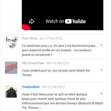
Pearl-Drop
-
Jeu 17 Mai 2012
0
Ce serait bien pour Lui. En plus il est fraichement papa...
alors autant kil profite de ces instants... les meilleurs
quand on est parents !
Old School Flow
-
Mer 16 Mai 2012
0
J'suis content pour lui, moi j'ai bien aimé Watch the
Throne.
YelaBudWall
-
Mer 16 Mai 2012
0
Ouais il faut mieux pour lui qu'il se retire quelque
temps,pour revenir avec quelque chose de plus
enthousiasmant que ses derniers travaux (Blueprint III,Watch
The Throne) ...