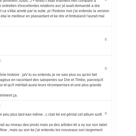
re (eminem, xzibit...) + timbo c'etait vraiment rien comparé a
ki entretien d'excellentes relations avc jd avait demandé a dre
t ca s'étai arreté par la suite, pr l'histoire moi j'ai entendu la version
l etai le meilleur en plaisantant et ke dre et timbaland l'aurait mal
0
5
0
ême histoire : jaV lu ou entendu je ne sais plus ou qu'en fait
rageux en racontant des saloperies sur Dre et Timbo, parcequ'il
'eux et qu'il méritait aussi leurs récompenses et une plus grande
aimment ça.
5
0
n peu plus tard kan même , c clair kil est génial cet album surtt
vail au niveau des prods mais ya des artistes kil a ey sur son label
w Wow , mais au son ke j'ai entendu les nouveaux son largement