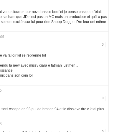
 venus fourrer leur nez dans ce beef et je pense pas que c'était
che sachant que JD n'est pas un MC mais un producteur et qu'il a pas
ils se sont excités sur lui pour rien Snoop Dogg et Dre leur ont même
005
0
e va falloir kil se reprenne lol
tendu la new avec missy ciara é fatman justmen...
aissance
emix dans son coin lol
5
0
 sorti xscape en 93 pui da brat en 94 et le diss avc dre c 'etai plus
5
0