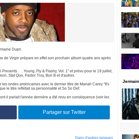
rmaine Dupri.
ne de Virgin prépare en effet son prochain album quatre ans après
resents . . . Young, Fly & Flashy, Vol. 1" et prévu pour le 19 juillet,
, Stat Quo, Pastor Troy, Bun B et d'autres.
Jermain
ur les ondes américaines avec le dernier titre de Mariah Carey "It's
e le titre reflétait sa personnalité et So So Def.
ont il parlait l'année dernière a été revu en conséquence (voir les
Partager sur Twitter
Dans d'autres langues