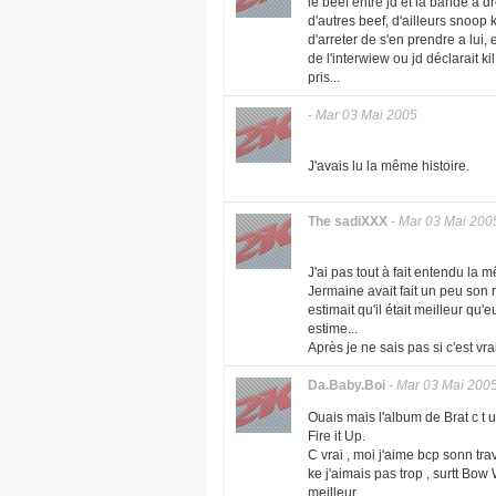
le beef entre jd et la bande a d
d'autres beef, d'ailleurs snoop 
d'arreter de s'en prendre a lui, e
de l'interwiew ou jd déclarait ki
pris...
-
Mar 03 Mai 2005
J'avais lu la même histoire.
The sadiXXX
-
Mar 03 Mai 200
J'ai pas tout à fait entendu la m
Jermaine avait fait un peu son 
estimait qu'il était meilleur qu
estime...
Après je ne sais pas si c'est vr
Da.Baby.Boi
-
Mar 03 Mai 200
Ouais mais l'album de Brat c t u
Fire it Up.
C vrai , moi j'aime bcp sonn tra
ke j'aimais pas trop , surtt Bo
meilleur.