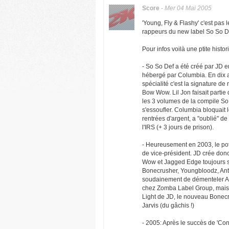
Score
-
Mer 04 Mai 2005
'Young, Fly & Flashy' c'est pas
rappeurs du new label So So D
Pour infos voilà une ptite histor
- So So Def a été créé par JD e
hébergé par Columbia. En dix an
spécialité c'est la signature de
Bow Wow. Lil Jon faisait partie 
les 3 volumes de la compile So 
s'essoufler. Columbia bloquait 
rentrées d'argent, a "oublié" de 
l'IRS (+ 3 jours de prison).
- Heureusement en 2003, le pot
de vice-président. JD crée don
Wow et Jagged Edge toujours si
Bonecrusher, Youngbloodz, An
soudainement de démenteler Ari
chez Zomba Label Group, mais t
Light de JD, le nouveau Bonecr
Jarvis (du gâchis !)
- 2005: Après le succès de 'Co