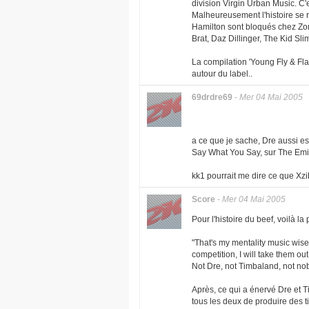
division Virgin Urban Music. C'e
Malheureusement l'histoire se 
Hamilton sont bloqués chez Zom
Brat, Daz Dillinger, The Kid Sli
La compilation 'Young Fly & Fla
autour du label..
69drdre69
-
Mer 04 Mai 2005
a ce que je sache, Dre aussi est
Say What You Say, sur The Em
kk1 pourrait me dire ce que Xzi
Score
-
Mer 04 Mai 2005
Pour l'histoire du beef, voilà l
"That's my mentality music wise
competition, I will take them ou
Not Dre, not Timbaland, not no
Après, ce qui a énervé Dre et T
tous les deux de produire des tit