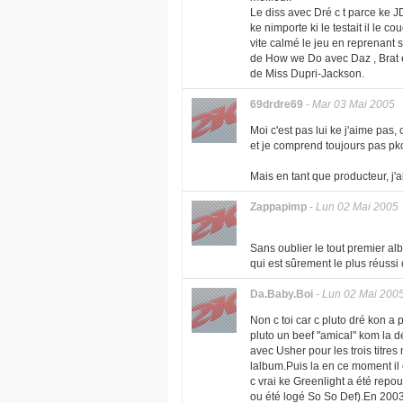
Le diss avec Dré c t parce ke JD 
ke nimporte ki le testait il le co
vite calmé le jeu en reprenant s
de How we Do avec Daz , Brat et 
de Miss Dupri-Jackson.
69drdre69
-
Mar 03 Mai 2005
Moi c'est pas lui ke j'aime pas
et je comprend toujours pas pkoi
Mais en tant que producteur, j'
Zappapimp
-
Lun 02 Mai 2005
Sans oublier le tout premier alb
qui est sûrement le plus réussi d
Da.Baby.Boi
-
Lun 02 Mai 200
Non c toi car c pluto dré kon a 
pluto un beef "amical" kom la d
avec Usher pour les trois titre
lalbum.Puis la en ce moment i
c vrai ke Greenlight a été repous
ou été logé So So Def).En 2003 