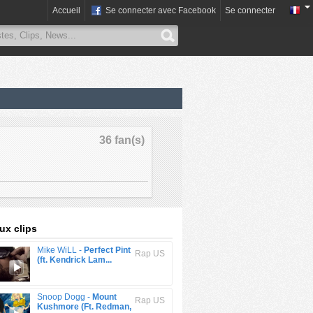
Accueil
Se connecter avec Facebook
Se connecter
36 fan(s)
x clips
Mike WiLL -
Perfect Pint
Rap US
(ft. Kendrick Lam...
Snoop Dogg -
Mount
Rap US
Kushmore (Ft. Redman,