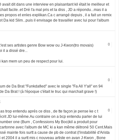
avait dit dans une interview en plaisantant kil était le meilleur et
uchait facile..et Dré l'a mal pris et la diss , JD a répondu...mas il a
es propos et enles explikan.Ca c arrangé depuis , il a fait un remix
Da kid Slim...puis il envisage de travailler avec lui pour l'album
0
, c'est ses artistes genre Bow wow ou J-Kwon(tro movais)
 il a dissé dre...
ai kan mem un peu de respect pour lui.
0
um de Da Brat "Funkdafied" avec le single "Fa All Y'all" en 94
e Da Brat ! (à l'époque c'était le truc qui marchait grave !)
5
0
pas trop entendu aprés ce diss , de tte façon je pense ke c t
écrit JD lui-même.Au contraire on a bcp entendu parler de lui
s number one (Burn , Confessions My Boo)kil a produit pour
l cartonne avec l'album de MC ki a kan même détroné 50 Cent.Mais
sé mainte fois surtt a cause de pb de contrat (l'instabilité d'Arista
et 2004 il a surtt mis c nouveau artiste en avan J-Kwon , Bone