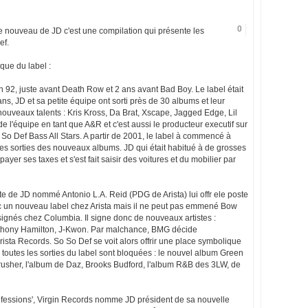
0
 le nouveau de JD c'est une compilation qui présente les
ef.
ique du label :
n 92, juste avant Death Row et 2 ans avant Bad Boy. Le label était
s, JD et sa petite équipe ont sorti près de 30 albums et leur
 nouveaux talents : Kris Kross, Da Brat, Xscape, Jagged Edge, Lil
de l'équipe en tant que A&R et c'est aussi le producteur executif sur
So Def Bass All Stars. A partir de 2001, le label à commencé à
les sorties des nouveaux albums. JD qui était habitué à de grosses
payer ses taxes et s'est fait saisir des voitures et du mobilier par
e de JD nommé Antonio L.A. Reid (PDG de Arista) lui offr ele poste
c un nouveau label chez Arista mais il ne peut pas emmené Bow
gnés chez Columbia. Il signe donc de nouveaux artistes :
thony Hamilton, J-Kwon. Par malchance, BMG décide
sta Records. So So Def se voit alors offrir une place symbolique
outes les sorties du label sont bloquées : le nouvel album Green
usher, l'album de Daz, Brooks Budford, l'album R&B des 3LW, de
nfessions', Virgin Records nomme JD président de sa nouvelle