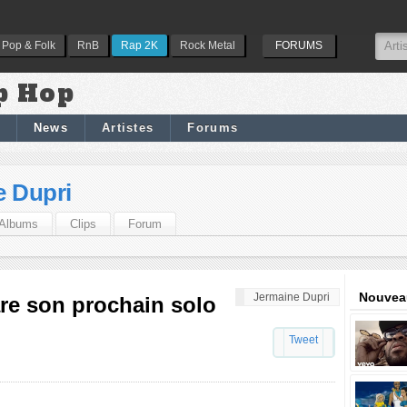
Pop & Folk
RnB
Rap 2K
Rock Metal
FORUMS
p Hop
News
Artistes
Forums
e Dupri
Albums
Clips
Forum
Nouveau
Jermaine Dupri
re son prochain solo
Tweet