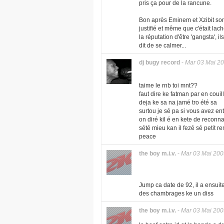
pris ça pour de la rancune.
Bon après Eminem et Xzibit sont
justifié et même que c'était la
la réputation d'être 'gangsta', 
dit de se calmer...
dj bugy record
-
Mar 03 Mai 2
taime le rnb toi mnt??
faut dire ke fatman par en couill
deja ke sa na jamé tro été sa
surtou je sé pa si vous avez en
on diré kil é en kete de reconn
sété mieu kan il fezé sé petit r
peace
the boy m.i.v.
-
Mar 03 Mai 200
Jump ca date de 92, il a ensuite
des chambrages ke un diss
the boy m.i.v.
-
Mar 03 Mai 200