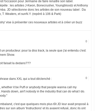
st l'occasion pour Jermaine de faire renaître son label.
répète : les artistes J-Kwon, Bonecrusher, Youngbloodz et Anthony
ba. JD sélectionne donc les artistes de son nouveau label : Da
m, T. Weaters, et sunN.Y. (repéré à 106 & Park)
shy' vise à présenter ces nouveaux artistes et à créer un buzz
0
 un producteur. pour la diss track, la seule que j'ai entendu c'est:
inem Show.
bit faisait la dedans???
0
a phrase dans XXL qui a tout déclenché :
, whether it be Puff or anybody that people wanna call my
t. Hands down, ain't nobody in the industry that can do what I do.
body."
imbaland, c'est que quelques mois plus tôt JD leur avait proposé à
res sur son album 'Instructions' et ils avaient refusé, donc ils ont