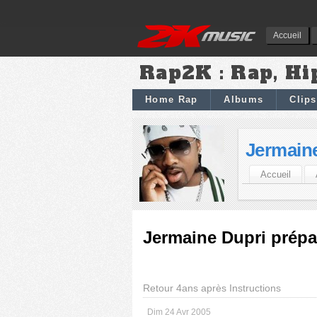
Accueil
Rap2K : Rap, Hi
Home Rap
Albums
Clips
Jermain
Accueil
Jermaine Dupri prépa
Retour 4ans après Instructions
Dim 24 Avr 2005