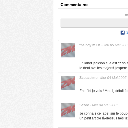
Commentaires
V
the boy m.i.v.
-
Jeu 05 Mai 200
Et Janet jackson elle est cz so s
le deal avc les majors! j'espere
Zappapimp
-
Mer 04 Mai 2005
En effet je vois ! Merci, c'était fo
Score
-
Mer 04 Mai 2005
Je connais ce label sur le bout 
un petit article là-dessus hésit