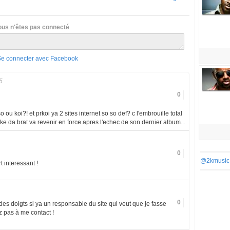
ous n'êtes pas connecté
Se connecter avec Facebook
5
0
o ou koi?! et prkoi ya 2 sites internet so so def? c l'embrouille total
 ke da brat va revenir en force apres l'echec de son dernier album...
0
@2kmusic
rt interessant !
0
des doigts si ya un responsable du site qui veut que je fasse
ez pas à me contact !