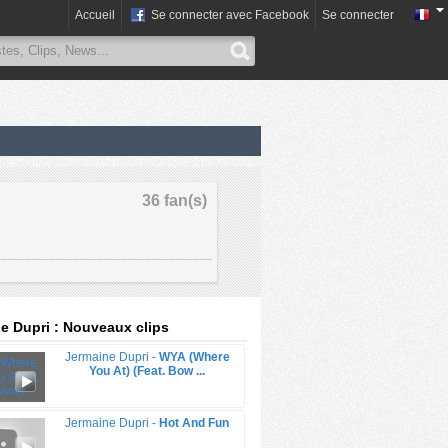
Accueil
Se connecter avec Facebook
Se connecter
36 fan(s)
e Dupri : Nouveaux clips
Jermaine Dupri -
WYA (Where
You At) (Feat. Bow ...
Jermaine Dupri -
Hot And Fun