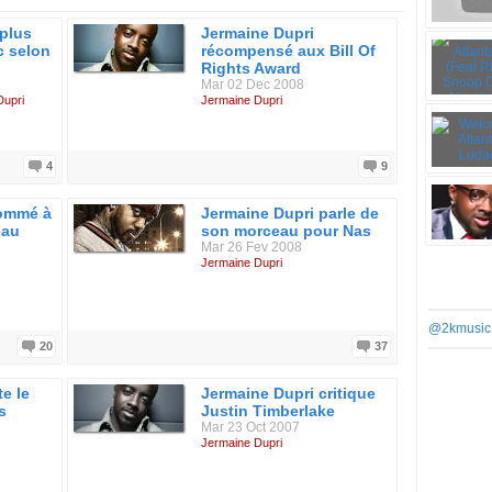
 plus
Jermaine Dupri
c selon
récompensé aux Bill Of
Rights Award
Mar 02 Dec 2008
Dupri
Jermaine Dupri
4
9
nommé à
Jermaine Dupri parle de
eau
son morceau pour Nas
Mar 26 Fev 2008
Jermaine Dupri
@2kmusic
20
37
e le
Jermaine Dupri critique
s
Justin Timberlake
Mar 23 Oct 2007
Jermaine Dupri