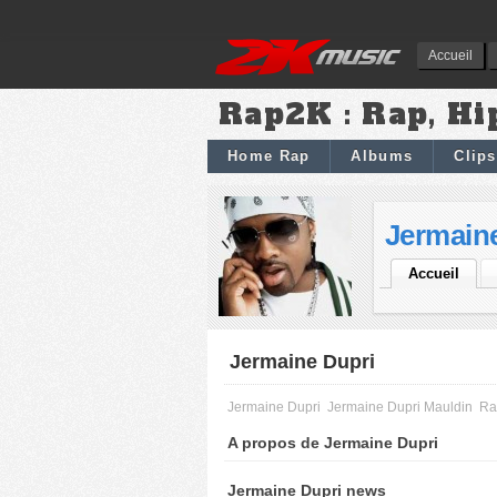
Accueil
Rap2K : Rap, Hi
Home Rap
Albums
Clips
Jermain
Accueil
Jermaine Dupri
Jermaine Dupri
Jermaine Dupri Mauldin
Ra
A propos de Jermaine Dupri
Jermaine Dupri news