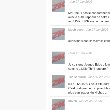
-
Jeu 27 Jan 2005
Moi j peux pas le condamner si c
avec d autre rappeur de cette ep
as JUMP JUMP sur ce morceau 
Mobb deep
-
Jeu 27 Jan 2005
ouais mais bon kriss kross et 
-
Mer 26 Jan 2005
Je co signe Jagged Edge c loin 
comme a Litlle Thrill :unsure: )
The sadiXXX
-
Mer 26 Jan 200
Il a du boulot si il veut atteindr
C'est pratiquement impossible q
plusieurs pages du Hiphop...
shyne
-
Mer 26 Jan 2005