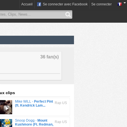
Accueil
Se connecter avec Facebook
Se connecter
36 fan(s)
x clips
Mike WiLL -
Perfect Pint
Rap US
(ft. Kendrick Lam...
Snoop Dogg -
Mount
Rap US
Kushmore (Ft. Redman,