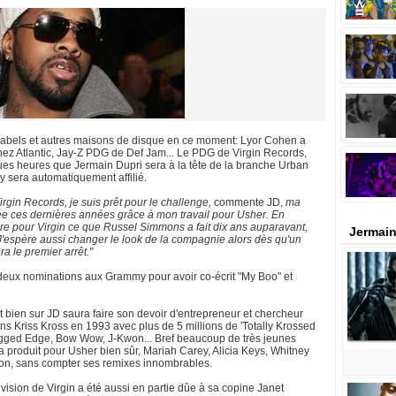
 labels et autres maisons de disque en ce moment: Lyor Cohen a
ez Atlantic, Jay-Z PDG de Def Jam... Le PDG de Virgin Records,
ques heures que Jermain Dupri sera à la tête de la branche Urban
y sera automatiquement affilié.
rgin Records, je suis prêt pour le challenge,
commente JD,
ma
fiée ces dernières années grâce à mon travail pour Usher. En
ire pour Virgin ce que Russel Simmons a fait dix ans auparavant,
Jermain
 J'espère aussi changer le look de la compagnie alors dès qu'un
ra le premier arrêt."
eux nominations aux Grammy pour avoir co-écrit "My Boo" et
ent bien sur JD saura faire son devoir d'entrepreneur et chercheur
ns Kriss Kross en 1993 avec plus de 5 millions de 'Totally Krossed
Jagged Edge, Bow Wow, J-Kwon... Bref beaucoup de très jeunes
l a produit pour Usher bien sûr, Mariah Carey, Alicia Keys, Whitney
ton, sans compter ses remixes innombrables.
ision de Virgin a été aussi en partie dûe à sa copine Janet