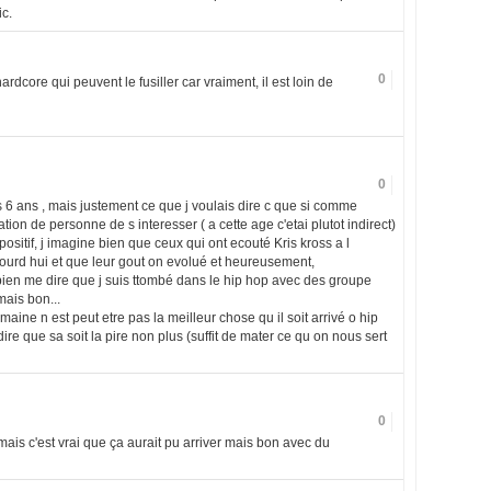
c.
0
dcore qui peuvent le fusiller car vraiment, il est loin de
0
ais 6 ans , mais justement ce que j voulais dire c que si comme
tion de personne de s interesser ( a cette age c'etai plutot indirect)
ositif, j imagine bien que ceux qui ont ecouté Kris kross a l
urd hui et que leur gout on evolué et heureusement,
i bien me dire que j suis ttombé dans le hip hop avec des groupe
ais bon...
maine n est peut etre pas la meilleur chose qu il soit arrivé o hip
re que sa soit la pire non plus (suffit de mater ce qu on nous sert
0
mais c'est vrai que ça aurait pu arriver mais bon avec du