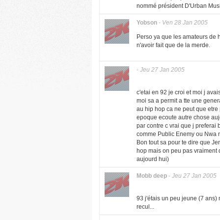
nommé président D'Urban Musi
Yobson
-
Ven 28 Jan 2005
Perso ya que les amateurs de har
n'avoir fait que de la merde.
-
Jeu 27 Jan 2005
c'etai en 92 je croi et moi j av
moi sa a permit a tte une genera
au hip hop ca ne peut que etre p
epoque ecoute autre chose aujo
par contre c vrai que j prefera
comme Public Enemy ou Nwa m
Bon tout sa pour te dire que Jer
hop mais on peu pas vraiment di
aujourd hui)
Mobb deep
-
Jeu 27 Jan 2005
93 j'étais un peu jeune (7 ans) 
recul...