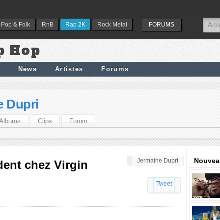
Pop & Folk
RnB
Rap 2K
Rock Metal
FORUMS
p Hop
News
Artistes
Forums
e Dupri
Albums
Clips
Forum
Nouveau
Jermaine Dupri
dent chez Virgin
Tweet