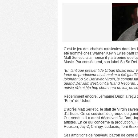
C'est le jeu des chaises musicales dans les
été nommé chez Warner, Kevin Lyles parti ch
Matt Serletic, a annoncé il y a à peine quel
Music. Par conséquent, son label So So Def 
"En tant que présient de Urban Music pour Vi
force de producteur et hit-maker a été glori
joignant So So Def avec Virgin, je compte fa
quand Def Jam s'est joint à Island Records.
artiste r&b et hip hop cherchera un toit, on se
Récemment encore, Jermaine Dupri a reçu d
"Burn" de Usher.
D'après Matt Serletic, le staff de Virgin sav
d'artistes. On se souvient du groupe de gami
Out' vendus. Il a aussi découvert Da Brat, 
artistes. En ce qui concerne la production, i
Houston, Jay-Z, Chingy, Ludacris, Toni Brax
Ses ambitions de nouveau patron de cette div