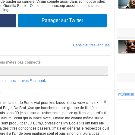
 de guider sa carrière. Virgin compte aussi dans son lot d'artistes
, Guerilla Black... On compte beaucoup aussi sur les futures
llinger.
Partager sur Twitter
Dans d'autres langues
ous n'êtes pas connecté
Se connecter avec Facebook
5
@2kmusic
0
t que de la merde.Bon c vrai pour kris kross et bow wow c assez
Edge, Da Brat ,Xscape franchement ce groupe de fille était
uis sans JD je suis sur qu'usher serait pas ce qu'il est aujourd'hui
e album , celui qui la lancé avec U make me wanna même sur le
rti sont produit par JD Burn,Confessions,My Boo et ils ont tous été
a des titres dont ont se passerait mais en général je respect ce qu'il
re il à l'air de bien maitriser sont et puis sinon on l'aurait pas