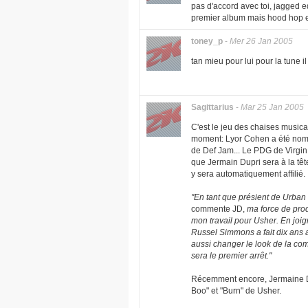
pas d'accord avec toi, jagged e
premier album mais hood hop et 
toney_p
-
Mer 26 Jan 2005
tan mieu pour lui pour la tune 
Sagittarius
-
Mar 25 Jan 2005
C'est le jeu des chaises musica
moment: Lyor Cohen a été nomm
de Def Jam... Le PDG de Virgin
que Jermain Dupri sera à la tê
y sera automatiquement affilié.
"En tant que présient de Urban 
commente JD,
ma force de prod
mon travail pour Usher. En joig
Russel Simmons a fait dix ans 
aussi changer le look de la com
sera le premier arrêt."
Récemment encore, Jermaine Du
Boo" et "Burn" de Usher.