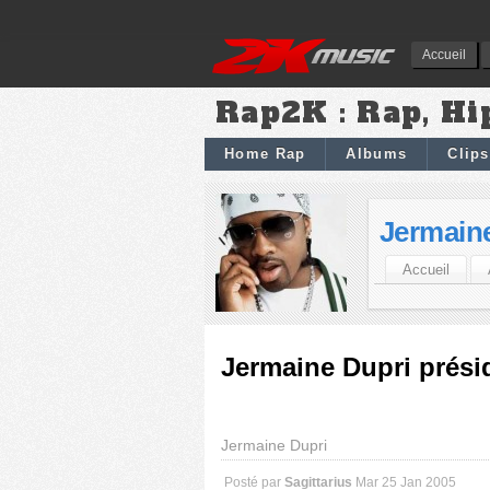
Accueil
Rap2K : Rap, Hi
Home Rap
Albums
Clips
Jermain
Accueil
Jermaine Dupri prési
Jermaine Dupri
Posté par
Sagittarius
Mar 25 Jan 2005