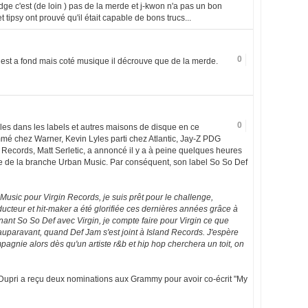
dge c'est (de loin ) pas de la merde et j-kwon n'a pas un bon
tipsy ont prouvé qu'il était capable de bons trucs...
0
il est a fond mais coté musique il décrouve que de la merde.
0
les dans les labels et autres maisons de disque en ce
é chez Warner, Kevin Lyles parti chez Atlantic, Jay-Z PDG
 Records, Matt Serletic, a annoncé il y a à peine quelques heures
te de la branche Urban Music. Par conséquent, son label So So Def
Music pour Virgin Records, je suis prêt pour le challenge,
ucteur et hit-maker a été glorifiée ces dernières années grâce à
nant So So Def avec Virgin, je compte faire pour Virgin ce que
auparavant, quand Def Jam s'est joint à Island Records. J'espère
pagnie alors dès qu'un artiste r&b et hip hop cherchera un toit, on
pri a reçu deux nominations aux Grammy pour avoir co-écrit "My