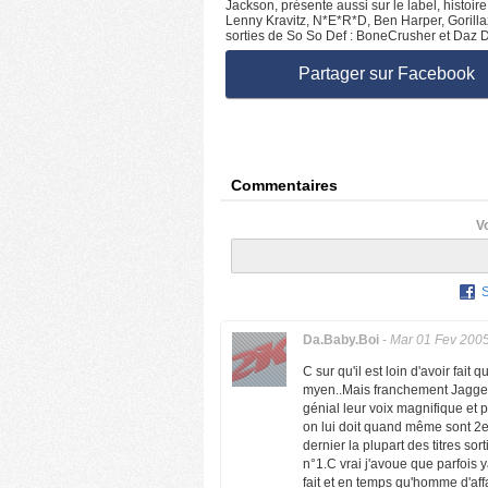
Jackson, présente aussi sur le label, histoire
Lenny Kravitz, N*E*R*D, Ben Harper, Gorillaz
sorties de So So Def : BoneCrusher et Daz Di
Partager sur Facebook
Commentaires
V
Da.Baby.Boi
-
Mar 01 Fev 200
C sur qu'il est loin d'avoir fai
myen..Mais franchement Jagged 
génial leur voix magnifique et p
on lui doit quand même sont 2
dernier la plupart des titres so
n°1.C vrai j'avoue que parfois y
fait et en temps qu'homme d'affai