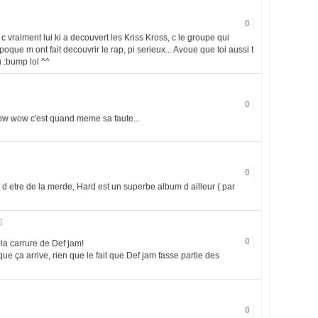
0
 vraiment lui ki a decouvert les Kriss Kross, c le groupe qui
oque m ont fait decouvrir le rap, pi serieux... Avoue que toi aussi t
:bump lol ^^
0
bow wow c'est quand meme sa faute...
0
d etre de la merde, Hard est un superbe album d ailleur ( par
5
0
e la carrure de Def jam!
ue ça arrive, rien que le fait que Def jam fasse partie des
0