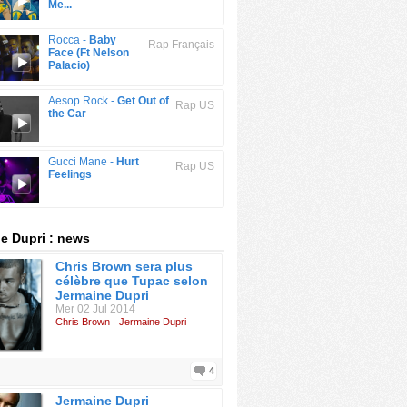
Me...
Rocca -
Baby
Rap Français
Face (Ft Nelson
Palacio)
Aesop Rock -
Get Out of
Rap US
the Car
Gucci Mane -
Hurt
Rap US
Feelings
e Dupri : news
Chris Brown sera plus
célèbre que Tupac selon
Jermaine Dupri
Mer 02 Jul 2014
Chris Brown
Jermaine Dupri
4
Jermaine Dupri