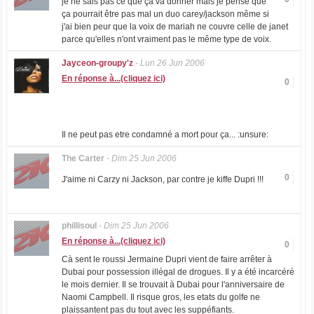
je ne sais pas ce que ça va donner mais je pense que
ça pourrait être pas mal un duo carey/jackson même si
j'ai bien peur que la voix de mariah ne couvre celle de janet
parce qu'elles n'ont vraiment pas le même type de voix.
Jayceon-groupy'z
-
Lun 26 Jun 2006
En réponse à...(cliquez ici)
0
Il ne peut pas etre condamné a mort pour ça... :unsure:
The Carter
-
Dim 25 Jun 2006
0
J'aime ni Carzy ni Jackson, par contre je kiffe Dupri !!!
phillisoul
-
Dim 25 Jun 2006
En réponse à...(cliquez ici)
0
Cà sent le roussi Jermaine Dupri vient de faire arrêter à
Dubai pour possession illégal de drogues. Il y a été incarcéré
le mois dernier. Il se trouvait à Dubai pour l'anniversaire de
Naomi Campbell. Il risque gros, les etats du golfe ne
plaissantent pas du tout avec les suppéfiants.