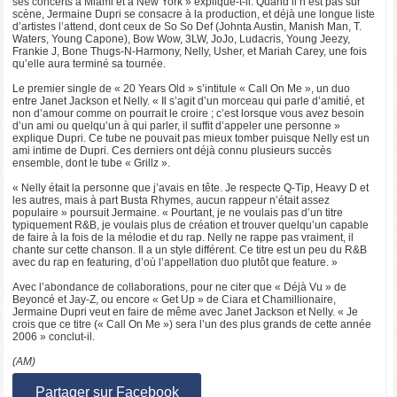
ses concerts à Miami et à New York » explique-t-il. Quand il n’est pas sur
scène, Jermaine Dupri se consacre à la production, et déjà une longue liste
d’artistes l’attend, dont ceux de So So Def (Johnta Austin, Manish Man, T.
Waters, Young Capone), Bow Wow, 3LW, JoJo, Ludacris, Young Jeezy,
Frankie J, Bone Thugs-N-Harmony, Nelly, Usher, et Mariah Carey, une fois
qu’elle aura terminé sa tournée.
Le premier single de « 20 Years Old » s’intitule « Call On Me », un duo
entre Janet Jackson et Nelly. « Il s’agit d’un morceau qui parle d’amitié, et
non d’amour comme on pourrait le croire ; c’est lorsque vous avez besoin
d’un ami ou quelqu’un à qui parler, il suffit d’appeler une personne »
explique Dupri. Ce tube ne pouvait pas mieux tomber puisque Nelly est un
ami intime de Dupri. Ces derniers ont déjà connu plusieurs succès
ensemble, dont le tube « Grillz ».
« Nelly était la personne que j’avais en tête. Je respecte Q-Tip, Heavy D et
les autres, mais à part Busta Rhymes, aucun rappeur n’était assez
populaire » poursuit Jermaine. « Pourtant, je ne voulais pas d’un titre
typiquement R&B, je voulais plus de création et trouver quelqu’un capable
de faire à la fois de la mélodie et du rap. Nelly ne rappe pas vraiment, il
chante sur cette chanson. Il a un style différent. Ce titre est un peu du R&B
avec du rap en featuring, d’où l’appellation duo plutôt que feature. »
Avec l’abondance de collaborations, pour ne citer que « Déjà Vu » de
Beyoncé et Jay-Z, ou encore « Get Up » de Ciara et Chamillionaire,
Jermaine Dupri veut en faire de même avec Janet Jackson et Nelly. « Je
crois que ce titre (« Call On Me ») sera l’un des plus grands de cette année
2006 » conclut-il.
(AM)
Partager sur Facebook