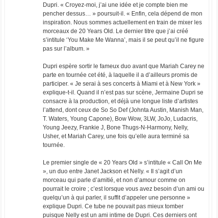
Dupri. « Croyez-moi, j’ai une idée et je compte bien me
pencher dessus… » poursuit-il. « Enfin, cela dépend de mon
inspiration. Nous sommes actuellement en train de mixer les
morceaux de 20 Years Old. Le dernier titre que j’ai créé
s’intitule ‘You Make Me Wanna’, mais il se peut qu’il ne figure
pas sur l’album. »
Dupri espère sortir le fameux duo avant que Mariah Carey ne
parte en tournée cet été, à laquelle il a d’ailleurs promis de
participer. « Je serai à ses concerts à Miami et à New York »
explique-t-il. Quand il n’est pas sur scène, Jermaine Dupri se
consacre à la production, et déjà une longue liste d’artistes
l’attend, dont ceux de So So Def (Johnta Austin, Manish Man,
T. Waters, Young Capone), Bow Wow, 3LW, JoJo, Ludacris,
Young Jeezy, Frankie J, Bone Thugs-N-Harmony, Nelly,
Usher, et Mariah Carey, une fois qu’elle aura terminé sa
tournée.
Le premier single de « 20 Years Old » s’intitule « Call On Me
», un duo entre Janet Jackson et Nelly. « Il s’agit d’un
morceau qui parle d’amitié, et non d’amour comme on
pourrait le croire ; c’est lorsque vous avez besoin d’un ami ou
quelqu’un à qui parler, il suffit d’appeler une personne »
explique Dupri. Ce tube ne pouvait pas mieux tomber
puisque Nelly est un ami intime de Dupri. Ces derniers ont