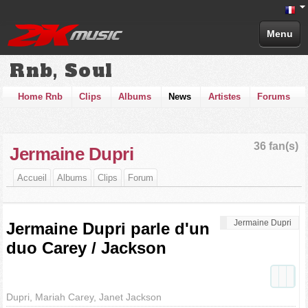
Menu
Rnb, Soul
Home Rnb
Clips
Albums
News
Artistes
Forums
36 fan(s)
Jermaine Dupri
Accueil
Albums
Clips
Forum
Jermaine Dupri
Jermaine Dupri parle d'un
duo Carey / Jackson
Dupri, Mariah Carey, Janet Jackson