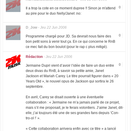
0
Il a trop la cote en ce moment dupree !! Sinon je m'attend
au pire pour le duo Nelly/Janet :no:
D_Jow
-
Jeu 22 Jun 2006
0
Programme chargé pour JD. Sa devrait nous faire des
bon petit sons à venir tout ça. En ce qui concerne le RnB
ce mec fait du bon boulot (pour le rap c plus mitigé).
Rédaction
-
Jeu 22 Jun 2006
0
Jermaine Dupri vient d’avoir l’idée de faire un duo entre
deux divas du RnB, à savoir sa petite amie, Janet
Jackson et Mariah Carey. Le titre pourrait figurer dans « 20
Years Old », le nouvel opus de Jackson qui sortira le 26
septembre.
En avril, Carey se disait ouverte à une éventuelle
collaboration : « Jermaine ne m’a jamais parlé de ce projet,
mais s’il me proposait, je le ferais volontiers. J’aime Janet, dit-
elle, j’ai toujours été une de ses grandes fans depuis ‘Con-
tro-ol !’ ».
« Cette collaboration arrivera enfin avec ce titre » a lancé