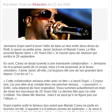
Rnb News
Posté par
Rédaction
Jeu 22 Jun 2006
Jermaine Dupri vient d’avoir l’idée de faire un duo entre deux divas du
RnB, à savoir sa petite amie, Janet Jackson et Mariah Carey. Le titre
pourrait figurer dans « 20 Years Old », le nouvel opus de Jackson qui
sortira le 26 septembre.
En avril, Carey se disait ouverte à une éventuelle collaboration : « Jermaine
ne m’a jamais parlé de ce projet, mais s’il me proposait, je le ferais
volontiers. J’aime Janet, dit-elle, j’ai toujours été une de ses grandes fans
depuis ‘Con-tro-ol !’ ».
« Cette collaboration arrivera enfin avec ce titre » a lancé Dupri. « Croyez-
moi, j’ai une idée et je compte bien me pencher dessus… » poursuit-il. «
Enfin, cela dépend de mon inspiration. Nous sommes actuellement en train
de mixer les morceaux de 20 Years Old. Le dernier titre que j’ai créé
s’intitule ‘You Make Me Wanna’, mais il se peut qu’il ne figure pas sur
l’album. »
Dupri espère sortir le fameux duo avant que Mariah Carey ne parte en
tournée cet été, à laquelle il a d’ailleurs promis de participer. « Je serai à