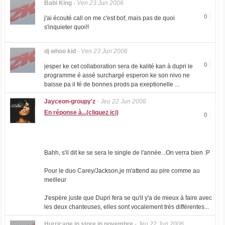
Babi King
-
Ven 23 Jun 2006
0
j'ai écouté call on me c'est bof, mais pas de quoi
s'inquieter quoi!!
dj whoo kid
-
Ven 23 Jun 2006
0
jesper ke cet collaboration sera de kalité kan à dupri le
programme é assé surchargé esperon ke son nivo ne
baisse pa il fé de bonnes prods pa exeptionelle ...
Jayceon-groupy'z
-
Jeu 22 Jun 2006
En réponse à...(cliquez ici)
0
Bahh, s'il dit ke se sera le single de l'année...On verra bien :P
Pour le duo Carey/Jackson,je m'attend au pire comme au
meilleur
J'espère juste que Dupri fera se qu'il y'a de mieux à faire avec
les deux chanteuses, elles sont vocalement très différentes...
Hurricane.in.store.in.novembre
-
Jeu 22 Jun 2006