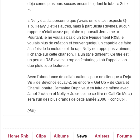
déjà connu plusieurs succès ensemble, dont le tube « Grillz
».
« Nelly était la personne que j’avais en tête. Je respecte Q-
Tip, Heavy D et les autres, mais à part Busta Rhymes, aucun
rappeur n’était assez populaire » poursuit Jermaine. «
Pourtant, je ne voulais pas d’un titre typiquement R&B, je
voulais plus de création et trouver quelqu’un capable de faire
à la fois de la mélodie et du rap. Nelly ne rappe pas vraiment,
il chante sur cette chanson. Il a un style différent. Ce titre est
un peu du R&B avec du rap en featuring, d’où l’appellation
duo plutôt que feature. »
Avec l’abondance de collaborations, pour ne citer que « Déjà
Vu » de Beyoncé et Jay-Z, ou encore « Get Up » de Ciara et
Chamillionaire, Jermaine Dupri veut en faire de même avec
Janet Jackson et Nelly. « Je crois que ce titre (« Call On Me »)
sera l’un des plus grands de cette année 2006 » conclut-il.
(AM)
Home Rnb
Clips
Albums
News
Artistes
Forums