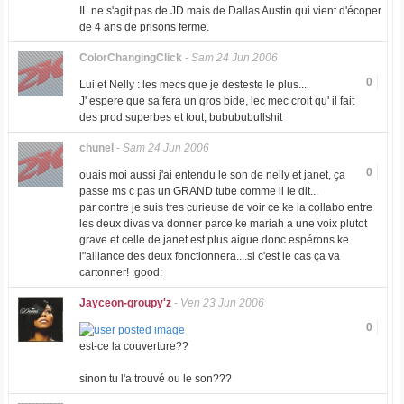
IL ne s'agit pas de JD mais de Dallas Austin qui vient d'écoper
de 4 ans de prisons ferme.
ColorChangingClick
-
Sam 24 Jun 2006
0
Lui et Nelly : les mecs que je desteste le plus...
J' espere que sa fera un gros bide, lec mec croit qu' il fait
des prod superbes et tout, bubububullshit
chunel
-
Sam 24 Jun 2006
0
ouais moi aussi j'ai entendu le son de nelly et janet, ça
passe ms c pas un GRAND tube comme il le dit...
par contre je suis tres curieuse de voir ce ke la collabo entre
les deux divas va donner parce ke mariah a une voix plutot
grave et celle de janet est plus aigue donc espérons ke
l"alliance des deux fonctionnera....si c'est le cas ça va
cartonner! :good:
Jayceon-groupy'z
-
Ven 23 Jun 2006
0
est-ce la couverture??
sinon tu l'a trouvé ou le son???