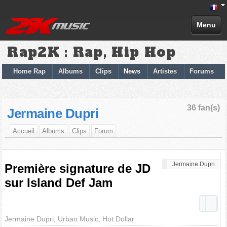
Menu
Rap2K : Rap, Hip Hop
Home Rap
Albums
Clips
News
Artistes
Forums
36 fan(s)
Jermaine Dupri
Accueil
Albums
Clips
Forum
Jermaine Dupri
Première signature de JD
sur Island Def Jam
Jermaine Dupri, Urban Music, Hot Dollar