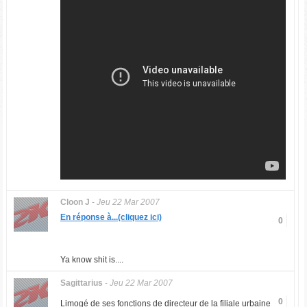
Cloon J
-
Jeu 22 Mar 2007
En réponse à...(cliquez ici)
0
Ya know shit is....
Sagittarius
-
Jeu 22 Mar 2007
0
Limogé de ses fonctions de directeur de la filiale urbaine