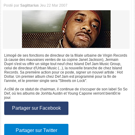
Posté par
Sagittarius
Jeu 22 Mar 2007
Limogé de ses fonctions de directeur de la filiale urbaine de Virgin Records
(à cause des mauvaises ventes de sa copine Janet Jackson), Jermain
Dupri s'est vu offrir un siège tout neuf chez Island Def Jam Music Group,
celui de directeur d'Urban Music (...), la nouvelle branche de chez Island
Records. Sa première action pour ce poste, signer un nouvel artiste : Hot
Dollar. Un premier album chez Def Jam est programmé pour la fin de
l'année, et le premier single sera "Streets on Lock".
A côté de ce statut de chairman, il continue de s'occuper de son label So So
Def, où les albums de Jonhta Austin et Young Capone verront bientôt le
jour.
Partager sur Facebook
Partager sur Twitter