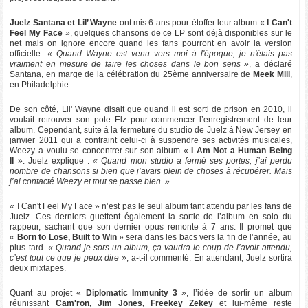
Juelz Santana et Lil’ Wayne
ont mis 6 ans pour étoffer leur album «
I Can't
Feel My Face
», quelques chansons de ce LP sont déjà disponibles sur le
net mais on ignore encore quand les fans pourront en avoir la version
officielle.
« Quand Wayne est venu vers moi à l'époque, je n'étais pas
vraiment en mesure de faire les choses dans le bon sens »
, a déclaré
Santana, en marge de la célébration du 25ème anniversaire de
Meek Mill
,
en Philadelphie.
De son côté, Lil' Wayne disait que quand il est sorti de prison en 2010, il
voulait retrouver son pote Elz pour commencer l’enregistrement de leur
album. Cependant, suite à la fermeture du studio de Juelz à New Jersey en
janvier 2011 qui a contraint celui-ci à suspendre ses activités musicales,
Weezy a voulu se concentrer sur son album «
I Am Not a Human Being
II
». Juelz explique :
« Quand mon studio a fermé ses portes, j’ai perdu
nombre de chansons si bien que j’avais plein de choses à récupérer. Mais
j’ai contacté Weezy et tout se passe bien. »
« I Can't Feel My Face » n’est pas le seul album tant attendu par les fans de
Juelz. Ces derniers guettent également la sortie de l’album en solo du
rappeur, sachant que son dernier opus remonte à 7 ans. Il promet que
«
Born to Lose, Built to Win
» sera dans les bacs vers la fin de l’année, au
plus tard.
« Quand je sors un album, ça vaudra le coup de l’avoir attendu,
c’est tout ce que je peux dire »
, a-t-il commenté. En attendant, Juelz sortira
deux mixtapes.
Quant au projet «
Diplomatic Immunity 3
», l’idée de sortir un album
réunissant
Cam'ron, Jim Jones, Freekey Zekey
et lui-même reste