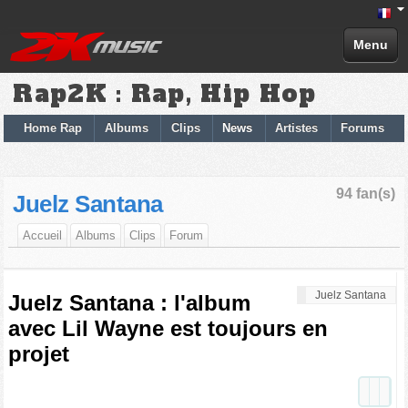
Menu
Rap2K : Rap, Hip Hop
Home Rap
Albums
Clips
News
Artistes
Forums
94 fan(s)
Juelz Santana
Accueil
Albums
Clips
Forum
Juelz Santana
Juelz Santana : l'album
avec Lil Wayne est toujours en
projet