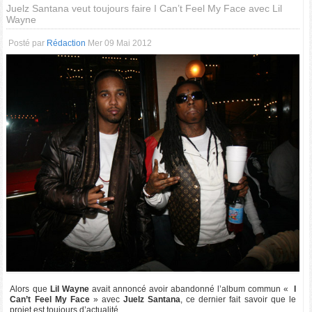
Juelz Santana veut toujours faire I Can’t Feel My Face avec Lil
Wayne
Posté par
Rédaction
Mer 09 Mai 2012
Alors que
Lil Wayne
avait annoncé avoir abandonné l’album commun «
I
Can’t Feel My Face
» avec
Juelz Santana
, ce dernier fait savoir que le
projet est toujours d’actualité.