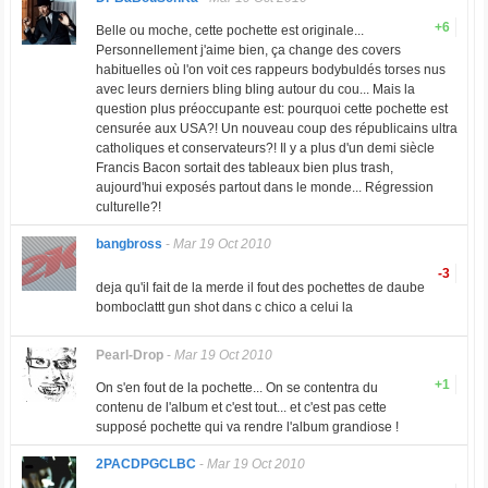
+6
Belle ou moche, cette pochette est originale...
Personnellement j'aime bien, ça change des covers
habituelles où l'on voit ces rappeurs bodybuldés torses nus
avec leurs derniers bling bling autour du cou... Mais la
question plus préoccupante est: pourquoi cette pochette est
censurée aux USA?! Un nouveau coup des républicains ultra
catholiques et conservateurs?! Il y a plus d'un demi siècle
Francis Bacon sortait des tableaux bien plus trash,
aujourd'hui exposés partout dans le monde... Régression
culturelle?!
bangbross
-
Mar 19 Oct 2010
-3
deja qu'il fait de la merde il fout des pochettes de daube
bomboclattt gun shot dans c chico a celui la
Pearl-Drop
-
Mar 19 Oct 2010
+1
On s'en fout de la pochette... On se contentra du
contenu de l'album et c'est tout... et c'est pas cette
supposé pochette qui va rendre l'album grandiose !
2PACDPGCLBC
-
Mar 19 Oct 2010