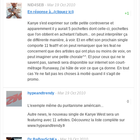
NID4SEB
-
Mar 19 Oct 2010
En réponse à...(cliquez ici)
+1
Kanye s'est exprimer sur cette petite controverse et
apparemment il y aurait 5 pochettes dont celle-ci, pochettes
que l'on obtient en achetant l'album... on peut interpréter ça
de différente manière, à voir. Et en effet son prochain single
comporte 11 feat!!! et on peut remarquer que les feat ne
concernent que des artistes qui ont plus ou moins de voix, on
peut imaginer une petite chorale^^. Et pour ceux qui ne le
savent pas, samedi sera disponible sur internet son court-
métrage Runaway, j'ai hâte de voir ce que ça donne. En tout
cas Ye ne fait pas les choses à moitié quand il s'agit de
promo.
hypeandtrendy
-
Mar 19 Oct 2010
0
L'exemple même du puritanisme américain...
Autre news, le nouveau single de Kanye West sera un
featuring avec 11 artistes. Découvrez la liste complète sur
www.hypeandtrendy.fr
Dr BaBouSchKa
-
Mar 19 Oct 2010