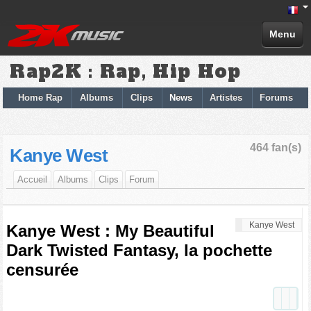
Menu
Rap2K : Rap, Hip Hop
Home Rap
Albums
Clips
News
Artistes
Forums
464 fan(s)
Kanye West
Accueil
Albums
Clips
Forum
Kanye West
Kanye West : My Beautiful
Dark Twisted Fantasy, la pochette
censurée