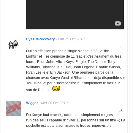
EyezOfRecovery
-
Lun 25 Oct 2010
0
Oui en effet son prochain single s'appelle " All of the
Lights " et il se compose de 11 feat, et c'est vraiment du très
lourd : Elton John, Alicia Keys, Fergie, The Dream, Tony
Williams, Rihanna, Kid Cudi, John Legend, Charlie Wilson,
Ryan Leslie et Elly Jackson. Une première partie de la
chanson avec Kanye West et Rihanna est déjà disponible sur
You Tube, et pour l'instant c'est tout simplement le meilleur
son de l'album !
Wigger
-
Mer 20 Oct 2010
-5
Du Kanye tout craché, j'adore tout simplement ce gars,
l'un des seuls capable d'inviter 11 personnes sur un titre =) La
pochette est toute à son image je trouve, imprévisible.