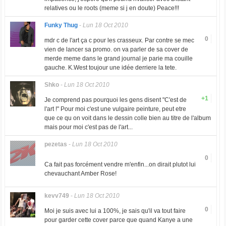
relatives ou le roots (meme si j en doute) Peace!!!
Funky Thug
-
Lun 18 Oct 2010
0
mdr c de l'art ça c pour les crasseux. Par contre se mec
vien de lancer sa promo. on va parler de sa cover de
merde meme dans le grand journal je parie ma couille
gauche. K.West toujour une idée derriere la tete.
Shko
-
Lun 18 Oct 2010
+1
Je comprend pas pourquoi les gens disent "C'est de
l'art !" Pour moi c'est une vulgaire peinture, peut etre
que ce qu on voit dans le dessin colle bien au titre de l'album
mais pour moi c'est pas de l'art...
pezetas
-
Lun 18 Oct 2010
0
Ca fait pas forcément vendre m'enfin...on dirait plutot lui
chevauchant Amber Rose!
kevv749
-
Lun 18 Oct 2010
0
Moi je suis avec lui a 100%, je sais qu'il va tout faire
pour garder cette cover parce que quand Kanye a une