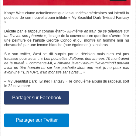
Kanye West clame actuellement que les autorités américaines ont interdit la
pochette de son nouvel album intitulé « My Beautiful Dark Twisted Fantasy
».
Décrite par le rappeur comme étant
« lui-même en train de se détendre sur
un lit avec son phoenix »
, l’image de la couverture en question s’avère être
une peinture de l’artiste George Condo et qui montre un homme noir nu
chevauché par une femme blanche (nue également) sans bras.
Sur son twitter, West se dit surpris par la décision mais n’en est pas
tracassé pour autant.
« Les pochettes d’albums des années 70 montraient
de la nudité »,
commente-t-il,
« Nirvana [avec l’album ‘Nevermind’] pouvait
avoir un être humain nu sur leur pochette alors que moi, je ne peux pas
avoir une PEINTURE d’un monstre sans bras… »
« My Beautiful Dark Twisted Fantasy », le cinquième album du rappeur, sort
le 22 novembre.
Partager sur Facebook
Partager sur Twitter