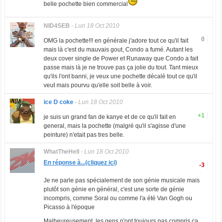
belle pochette bien commercial
NID4SEB
-
Lun 18 Oct 2010
0
OMG la pochette!!! en générale j'adore tout ce qu'il fait
mais là c'est du mauvais gout, Condo a fumé. Autant les
deux cover single de Power et Runaway que Condo a fait
passe mais là je ne trouve pas ça jolie du tout. Tant mieux
qu'ils l'ont banni, je veux une pochette décalé tout ce qu'il
veut mais pourvu qu'elle soit belle à voir.
ice D coke
-
Lun 18 Oct 2010
+1
je suis un grand fan de kanye et de ce qu'il fait en
general, mais la pochette (malgré qu'il s'agisse d'une
peinture) n'etait pas tres belle.
WhatTheHell
-
Lun 18 Oct 2010
En réponse à...(cliquez ici)
-3
Je ne parle pas spécialement de son génie musicale mais
plutôt son génie en général, c'est une sorte de génie
incompris, comme Soral ou comme l'a été Van Gogh ou
Picasso à l'époque
Malheureusement, les gens n'ont toujours pas compris ça