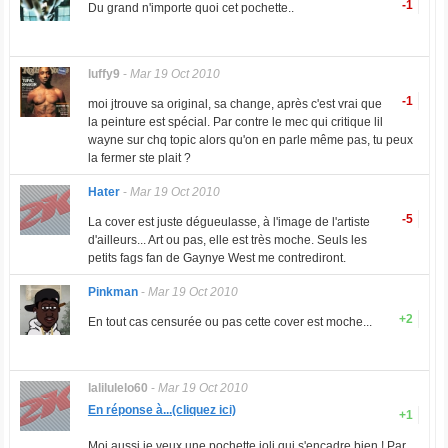
-1
Du grand n'importe quoi cet pochette..
luffy9
-
Mar 19 Oct 2010
-1
moi jtrouve sa original, sa change, après c'est vrai que
la peinture est spécial. Par contre le mec qui critique lil
wayne sur chq topic alors qu'on en parle même pas, tu peux
la fermer ste plait ?
Hater
-
Mar 19 Oct 2010
-5
La cover est juste dégueulasse, à l'image de l'artiste
d'ailleurs... Art ou pas, elle est très moche. Seuls les
petits fags fan de Gaynye West me contrediront.
Pinkman
-
Mar 19 Oct 2010
+2
En tout cas censurée ou pas cette cover est moche...
lalilulelo60
-
Mar 19 Oct 2010
En réponse à...(cliquez ici)
+1
Moi aussi je veux une pochette joli qui s'encadre bien ! Par