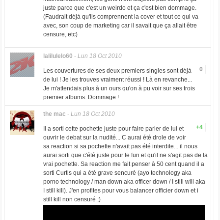
juste parce que c'est un weirdo et ça c'est bien dommage.
(Faudrait déjà qu'ils comprennent la cover et tout ce qui va
avec, son coup de marketing car il savait que ça allait être
censure, etc)
lalilulelo60
-
Lun 18 Oct 2010
0
Les couvertures de ses deux premiers singles sont déjà
de lui ! Je les trouves vraiment réussi ! Là en revanche...
Je m'attendais plus à un ours qu'on à pu voir sur ses trois
premier albums. Dommage !
the mac
-
Lun 18 Oct 2010
+4
Il a sorti cette pochette juste pour faire parler de lui et
ouvrir le debat sur la nudité... C aurai été drole de voir
sa reaction si sa pochette n'avait pas été interdite... il nous
aurai sorti que c'été juste pour le fun et qu'il ne s'agit pas de la
vrai pochette. Sa reaction me fait penser à 50 cent quand il a
sorti Curtis qui a été grave sencuré (ayo technology aka
porno technology / man down aka officer down / I still will aka
I still kill). J'en profites pour vous balancer officier down et i
still kill non censuré ;)