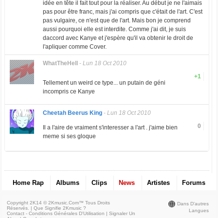
idée en tête il fait tout pour la réaliser. Au début je ne l'aimais
pas pour être franc, mais j'ai compris que c'était de l'art. C'est
pas vulgaire, ce n'est que de l'art. Mais bon je comprend
aussi pourquoi elle est interdite. Comme j'ai dit, je suis
daccord avec Kanye et j'espère qu'il va obtenir le droit de
l'apliquer comme Cover.
WhatTheHell
-
Lun 18 Oct 2010
+1
Tellement un weird ce type... un putain de géni
incompris ce Kanye
Cheetah Beerus King
-
Lun 18 Oct 2010
0
Il a l'aire de vraiment s'interesser a l'art . j'aime bien
meme si ses gloque
Home Rap
Albums
Clips
News
Artistes
Forums
Copyright 2K14 © 2Kmusic.com™
Tous Droits
Dans D'autres
Réservés
. |
Que Signifie 2Kmusic ?
Langues
Contact - Conditions Générales D'Utilisation
|
Signaler Un