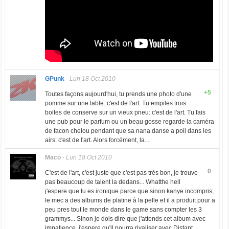
GPunk
-
Lun 18 Oct 2010
+5
Toutes façons aujourd'hui, tu prends une photo d'une
pomme sur une table: c'est de l'art. Tu empiles trois
boites de conserve sur un vieux pneu: c'est de l'art. Tu fais
une pub pour le parfum ou un beau gosse regarde la caméra
de facon chelou pendant que sa nana danse a poil dans les
airs: c'est de l'art. Alors forcément, la...
Maco
-
Lun 18 Oct 2010
0
C'est de l'art, c'est juste que c'est pas très bon, je trouve
pas beaucoup de talent la dedans... Whatthe hell
j'espere que tu es ironique parce que sinon kanye incompris,
le mec a des albums de platine à la pelle et il a produit pour a
peu pres tout le monde dans le game sans compter les 3
grammys... Sinon je dois dire que j'attends cet album avec
impatience, j'espere qu'il pourra rivaliser avec Distant