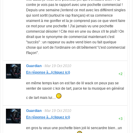
contre je vois pas le rapport avec une pochette commercial !
Depuis une semaine j'entend ce mot avec les différent singles
qui sont sortit (surtout le rap français) et sa commence
vraiment à me gonfler et la je comprend pas ce que vient faire
ce mot pour une pochette ! J'ai jamais vu une pochette
commercial désoler ! Cite moi en une ou deux s'il te plaît ! On
dirait que le synonyme de commercial maintenant c'est
"succès" : un rappeur ou autre vend bien ou fait quelque
chose qui sort de l'ordinaire on dit bêtement "c'est commercial
t'façon".
Guardian
-
Mar 19 Oct 2010
En réponse à...(cliquez ici)
+2
en même temps kan on est fan de lil wack on peux pas se
venter de savoir c koi de lart, parce ke la musique en général
c de lart mais lui....
Guardian
-
Mar 19 Oct 2010
En réponse à...(cliquez ici)
+3
en gros tu veux une pochette bien joli ki sencardre bien...un