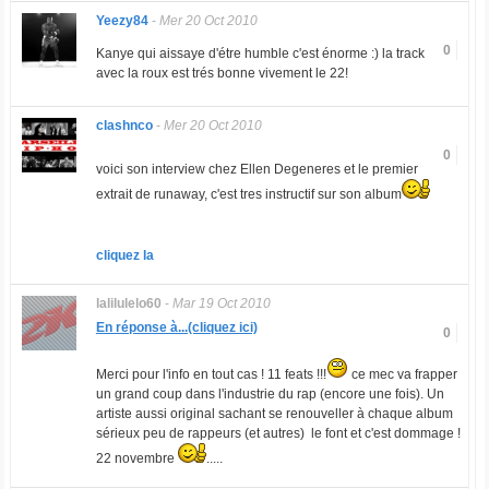
Yeezy84
-
Mer 20 Oct 2010
0
Kanye qui aissaye d'étre humble c'est énorme :) la track
avec la roux est trés bonne vivement le 22!
clashnco
-
Mer 20 Oct 2010
0
voici son interview chez Ellen Degeneres et le premier
extrait de runaway, c'est tres instructif sur son album
cliquez la
lalilulelo60
-
Mar 19 Oct 2010
En réponse à...(cliquez ici)
0
Merci pour l'info en tout cas ! 11 feats !!!
ce mec va frapper
un grand coup dans l'industrie du rap (encore une fois). Un
artiste aussi original sachant se renouveller à chaque album
sérieux peu de rappeurs (et autres) le font et c'est dommage !
22 novembre
.....