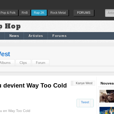
Pop & Folk
RnB
Rap 2K
Rock Metal
FORUMS
p Hop
News
Artistes
Forums
est
Albums
Clips
Forum
Nouveau
Kanye West
u devient Way Too Cold
Tweet
lu en Way Too Cold