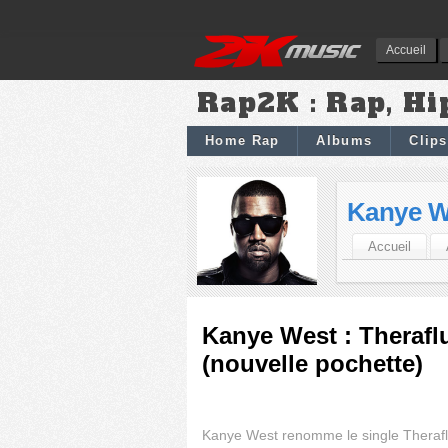
Accueil
Rap2K : Rap, Hi
Home Rap
Albums
Clips
Kanye W
Accueil
Kanye West : Therafl
(nouvelle pochette)
Kanye West renomme le single Theraf