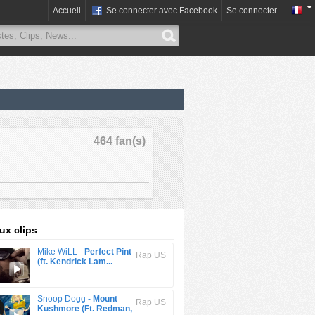
Accueil
Se connecter avec Facebook
Se connecter
464 fan(s)
x clips
Mike WiLL -
Perfect Pint
Rap US
(ft. Kendrick Lam...
Snoop Dogg -
Mount
Rap US
Kushmore (Ft. Redman,