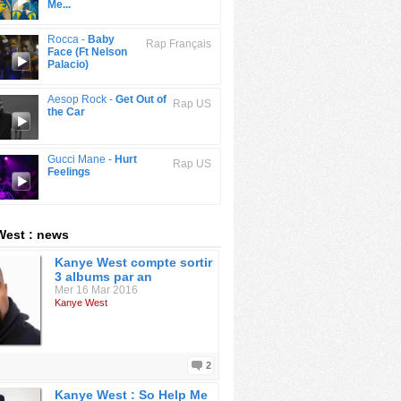
Me...
Rocca -
Baby
Rap Français
Face (Ft Nelson
Palacio)
Aesop Rock -
Get Out of
Rap US
the Car
Gucci Mane -
Hurt
Rap US
Feelings
West : news
Kanye West compte sortir
3 albums par an
Mer 16 Mar 2016
Kanye West
2
Kanye West : So Help Me