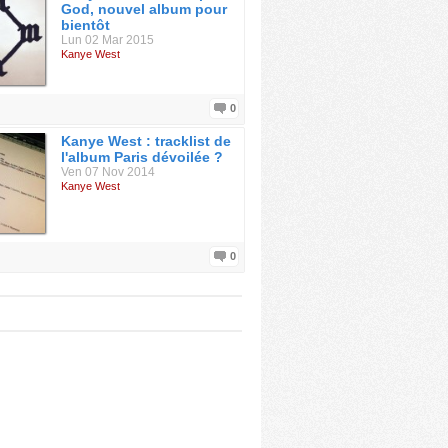
God, nouvel album pour
bientôt
Lun 02 Mar 2015
Kanye West
0
Kanye West : tracklist de
l'album Paris dévoilée ?
Ven 07 Nov 2014
Kanye West
0