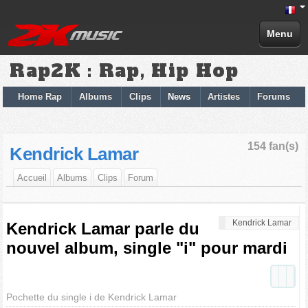
Menu
Rap2K : Rap, Hip Hop
Home Rap
Albums
Clips
News
Artistes
Forums
154 fan(s)
Kendrick Lamar
Accueil
Albums
Clips
Forum
Kendrick Lamar
Kendrick Lamar parle du
nouvel album, single "i" pour mardi
Pochette du single i de Kendrick Lamar