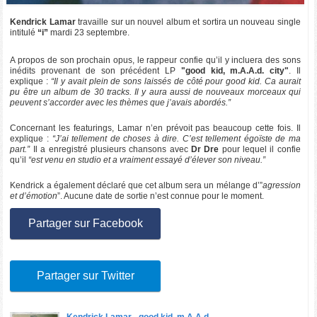
Kendrick Lamar
travaille sur un nouvel album et sortira un nouveau single
intitulé
“i”
mardi 23 septembre.
A propos de son prochain opus, le rappeur confie qu’il y incluera des sons
inédits provenant de son précédent LP
"good kid, m.A.A.d. city"
. Il
explique :
“Il y avait plein de sons laissés de côté pour good kid. Ca aurait
pu être un album de 30 tracks. Il y aura aussi de nouveaux morceaux qui
peuvent s’accorder avec les thèmes que j’avais abordés.”
Concernant les featurings, Lamar n’en prévoit pas beaucoup cette fois. Il
explique :
“J’ai tellement de choses à dire. C’est tellement égoïste de ma
part.”
Il a enregistré plusieurs chansons avec
Dr Dre
pour lequel il confie
qu’il
“est venu en studio et a vraiment essayé d’élever son niveau.”
Kendrick a également déclaré que cet album sera un mélange d’”
agression
et d’émotion
”. Aucune date de sortie n’est connue pour le moment.
Partager sur Facebook
Partager sur Twitter