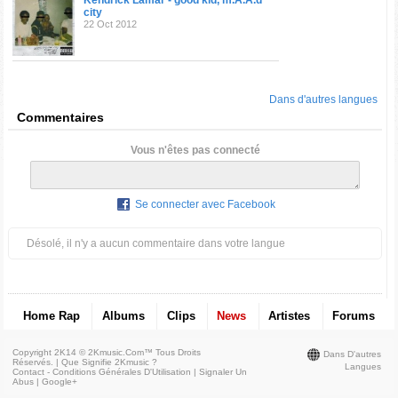
Kendrick Lamar - good kid, m.A.A.d
city
22 Oct 2012
Dans d'autres langues
Commentaires
Vous n'êtes pas connecté
Se connecter avec Facebook
Désolé, il n'y a aucun commentaire dans votre langue
Home Rap
Albums
Clips
News
Artistes
Forums
Copyright 2K14 © 2Kmusic.com™
Tous Droits
Dans D'autres
Réservés
. |
Que Signifie 2Kmusic ?
Langues
Contact - Conditions Générales D'Utilisation
|
Signaler Un
Abus
|
Google+