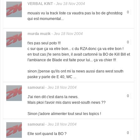
VERBAL KINT
-
Jeu 18 Nov 2004
0
mouais vu la track liste ca vaudra pas la bo de ghostdog
qui est monumental...
murda muzik
-
Jeu 18 Nov 2004
0
t'es pas seul poto !!!
c sur que ça va etre bon... c du RZA donc ça va etre bon !
en tout cas j'le sens bien, il avait cartonné la BO de Kill Bill et
l'ambiance de Blade est faite pour lui... ça va chier !!!
sinon j'pense qu'ils ont mi la news aussi dans west south
paske y parle de E 40, WC ...
samouraï
-
Jeu 18 Nov 2004
0
J'ai rien dit c'est dans la news.
Mais pkoi l'avoir mis dans west-south news ??
Sinon j'adore alimenter tout seul les topics !
samouraï
-
Jeu 18 Nov 2004
0
Elle sort quand la BO ?