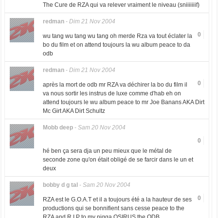
The Cure de RZA qui va relever vraiment le niveau (sniiiiiiif)
redman
-
Dim 21 Nov 2004
0
wu tang wu tang wu tang oh merde Rza va tout éclater la
bo du film et on attend toujours la wu album peace to da
odb
redman
-
Dim 21 Nov 2004
0
après la mort de odb mr RZA va déchirer la bo du film il
va nous sortir les instrus de luxe comme d'hab eh on
attend toujours le wu album peace to mr Joe Banans AKA Dirt
Mc Girt AKA Dirt Schultz
Mobb deep
-
Sam 20 Nov 2004
0
hé ben ça sera dja un peu mieux que le métal de
seconde zone qu'on était obligé de se farcir dans le un et
deux
bobby d g tal
-
Sam 20 Nov 2004
0
RZA est le G.O.A.T et il a toujours été a la hauteur de ses
productions qui se bonnifient sans cesse peace to the
RZA and R.I.P to my nigga OSIRUS the ODB