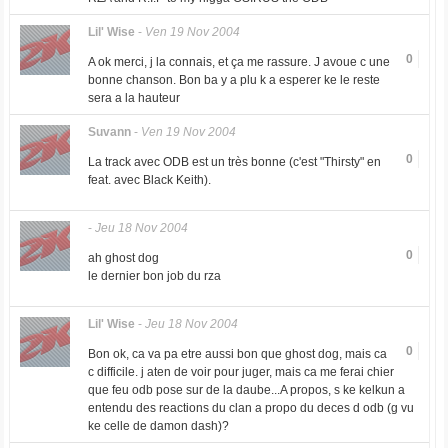
Lil' Wise
-
Ven 19 Nov 2004
0
A ok merci, j la connais, et ça me rassure. J avoue c une
bonne chanson. Bon ba y a plu k a esperer ke le reste
sera a la hauteur
Suvann
-
Ven 19 Nov 2004
0
La track avec ODB est un très bonne (c'est "Thirsty" en
feat. avec Black Keith).
-
Jeu 18 Nov 2004
0
ah ghost dog
le dernier bon job du rza
Lil' Wise
-
Jeu 18 Nov 2004
0
Bon ok, ca va pa etre aussi bon que ghost dog, mais ca
c difficile. j aten de voir pour juger, mais ca me ferai chier
que feu odb pose sur de la daube...A propos, s ke kelkun a
entendu des reactions du clan a propo du deces d odb (g vu
ke celle de damon dash)?