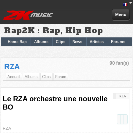
Menu
Rap2K : Rap, Hip Hop
Home Rap
Albums
Clips
News
Artistes
Forums
90 fan(s)
RZA
Accueil
Albums
Clips
Forum
RZA
Le RZA orchestre une nouvelle
BO
RZA