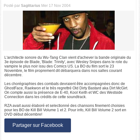
Posté par
Sagittarius
Mer 17 Nov 2004
L'architecte sonore du Wu-Tang Clan vient d'achever la bande originale du
3e épisode de Blade, 'Blade: Trinity', avec Wesley Snipes dans le role du
vampire le plus noir issu des Comics US. La BO du film sort le 23
Novembre, le film proprement dit débarquera dans nos salles courant
décembre.
Les chorégraphies des combats devraient être accompagnées donc de
GhostFace, Raekwon et le très regrettré Old Dirty Bastard aka Dirt McGirt.
On compte aussi la présence de E-40, Kool Keith et WC des Westside
Connection dans les crédits de cette soundtrack.
RZA avait aussi élaboré et selectionné des chansons finement choisies
pour les BO de Kill Bill Volume 1 et 2. Pour info, Kill Bill Volume 2 sort en
DVD début décembre!
Partager sur Facebook