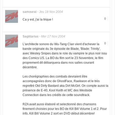
samouraï
-
Jeu 18 Nov 2004
0
Ca y est, j'ai la trique !
Sagittarius
-
Mer 17 Nov 2004
0
L'architecte sonore du Wu-Tang Clan vient d'achever la
bande originale du 3e épisode de Blade, 'Blade: Trinity',
avec Wesley Snipes dans le role du vampire le plus noir issu
des Comics US. La BO du film sort le 23 Novembre, le film
proprement dit débarquera dans nos salles courant
décembre.
Les chorégraphies des combats devraient être
accompagnées donc de GhostFace, Raekwon et le très
regrettré Old Dirty Bastard aka Dirt McGirt. On compte aussi la
présence de E-40, Kool Keith et WC des Westside
Connection dans les crédits de cette soundtrack.
RZA avait aussi élaboré et selectionné des chansons
finement choisies pour les BO de Kill Bill Volume 1 et 2. Pour
info, Kill Bill Volume 2 sort en DVD début décembre!