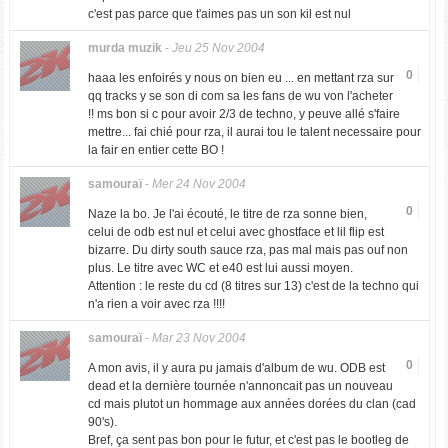
c'est pas parce que t'aimes pas un son kil est nul
murda muzik
-
Jeu 25 Nov 2004
0
haaa les enfoirés y nous on bien eu ... en mettant rza sur
qq tracks y se son di com sa les fans de wu von l'acheter
!! ms bon si c pour avoir 2/3 de techno, y peuve allé s'faire
mettre... fai chié pour rza, il aurai tou le talent necessaire pour
la fair en entier cette BO !
samouraï
-
Mer 24 Nov 2004
0
Naze la bo. Je l'ai écouté, le titre de rza sonne bien,
celui de odb est nul et celui avec ghostface et lil flip est
bizarre. Du dirty south sauce rza, pas mal mais pas ouf non
plus. Le titre avec WC et e40 est lui aussi moyen.
Attention : le reste du cd (8 titres sur 13) c'est de la techno qui
n'a rien a voir avec rza !!!!
samouraï
-
Mar 23 Nov 2004
0
A mon avis, il y aura pu jamais d'album de wu. ODB est
dead et la dernière tournée n'annoncait pas un nouveau
cd mais plutot un hommage aux années dorées du clan (cad
90's).
Bref, ça sent pas bon pour le futur, et c'est pas le bootleg de